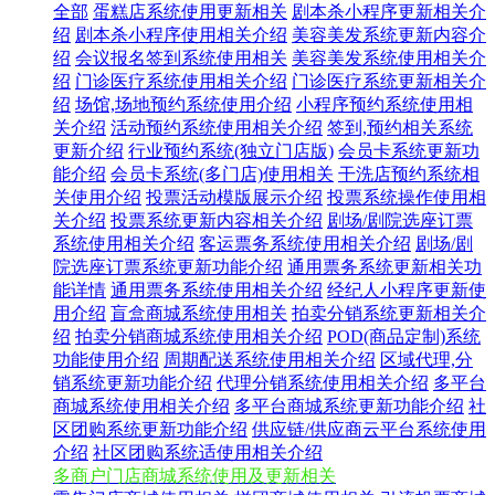
全部
蛋糕店系统使用更新相关
剧本杀小程序更新相关介
绍
剧本杀小程序使用相关介绍
美容美发系统更新内容介
绍
会议报名签到系统使用相关
美容美发系统使用相关介
绍
门诊医疗系统使用相关介绍
门诊医疗系统更新相关介
绍
场馆,场地预约系统使用介绍
小程序预约系统使用相
关介绍
活动预约系统使用相关介绍
签到,预约相关系统
更新介绍
行业预约系统(独立门店版)
会员卡系统更新功
能介绍
会员卡系统(多门店)使用相关
干洗店预约系统相
关使用介绍
投票活动模版展示介绍
投票系统操作使用相
关介绍
投票系统更新内容相关介绍
剧场/剧院选座订票
系统使用相关介绍
客运票务系统使用相关介绍
剧场/剧
院选座订票系统更新功能介绍
通用票务系统更新相关功
能详情
通用票务系统使用相关介绍
经纪人小程序更新使
用介绍
盲盒商城系统使用相关
拍卖分销系统更新相关介
绍
拍卖分销商城系统使用相关介绍
POD(商品定制)系统
功能使用介绍
周期配送系统使用相关介绍
区域代理,分
销系统更新功能介绍
代理分销系统使用相关介绍
多平台
商城系统使用相关介绍
多平台商城系统更新功能介绍
社
区团购系统更新功能介绍
供应链/供应商云平台系统使用
介绍
社区团购系统适使用相关介绍
多商户门店商城系统使用及更新相关