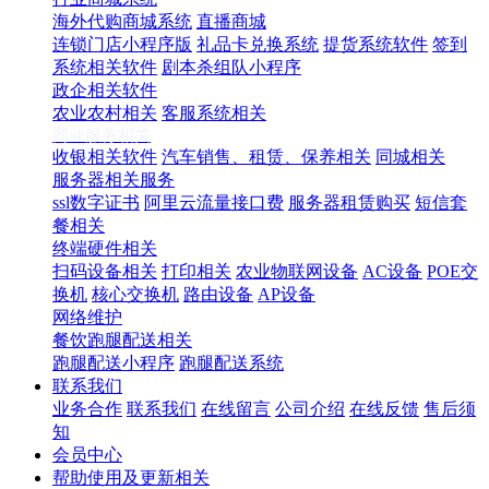
海外代购商城系统
直播商城
连锁门店小程序版
礼品卡兑换系统
提货系统软件
签到
系统相关软件
剧本杀组队小程序
政企相关软件
农业农村相关
客服系统相关
商业服务相关
收银相关软件
汽车销售、租赁、保养相关
同城相关
服务器相关服务
ssl数字证书
阿里云流量接口费
服务器租赁购买
短信套
餐相关
终端硬件相关
扫码设备相关
打印相关
农业物联网设备
AC设备
POE交
换机
核心交换机
路由设备
AP设备
网络维护
餐饮跑腿配送相关
跑腿配送小程序
跑腿配送系统
联系我们
业务合作
联系我们
在线留言
公司介绍
在线反馈
售后须
知
会员中心
帮助使用及更新相关