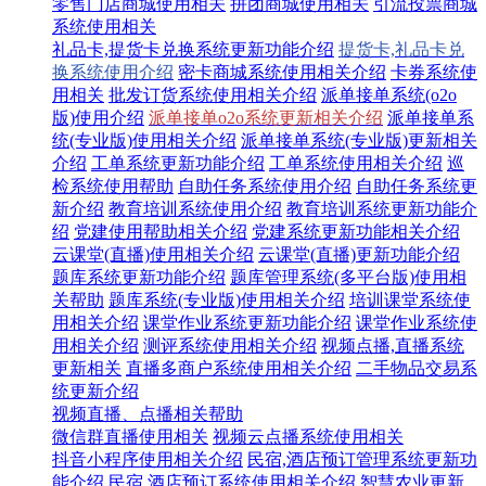
零售门店商城使用相关
拼团商城使用相关
引流投票商城
系统使用相关
礼品卡,提货卡兑换系统更新功能介绍
提货卡,礼品卡兑
换系统使用介绍
密卡商城系统使用相关介绍
卡券系统使
用相关
批发订货系统使用相关介绍
派单接单系统(o2o
版)使用介绍
派单接单o2o系统更新相关介绍
派单接单系
统(专业版)使用相关介绍
派单接单系统(专业版)更新相关
介绍
工单系统更新功能介绍
工单系统使用相关介绍
巡
检系统使用帮助
自助任务系统使用介绍
自助任务系统更
新介绍
教育培训系统使用介绍
教育培训系统更新功能介
绍
党建使用帮助相关介绍
党建系统更新功能相关介绍
云课堂(直播)使用相关介绍
云课堂(直播)更新功能介绍
题库系统更新功能介绍
题库管理系统(多平台版)使用相
关帮助
题库系统(专业版)使用相关介绍
培训课堂系统使
用相关介绍
课堂作业系统更新功能介绍
课堂作业系统使
用相关介绍
测评系统使用相关介绍
视频点播,直播系统
更新相关
直播多商户系统使用相关介绍
二手物品交易系
统更新介绍
视频直播、点播相关帮助
微信群直播使用相关
视频云点播系统使用相关
抖音小程序使用相关介绍
民宿,酒店预订管理系统更新功
能介绍
民宿,酒店预订系统使用相关介绍
智慧农业更新