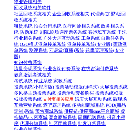
物业管理相关
回收系统相关软件
社区回收系统相关
企业回收系统相关
代理商(加盟)版回
收系统相关
租赁系统
拍卖分销系统
医疗问诊相关系统
政务相关系
统
防伪系统
剧院,剧场选座票务系统
客运班车系统
干洗
行业相关系统
户外大屏互动系统
工单系统
自助任务系
统
O2O模式派单接单系统
派单接单系统(专业版)
家政派
单系统
测评系统
云课堂(直播)系统
题库管理系统(专业
版)
知识付费系统
流量变现系统
行业咨询付费系统
在线咨询付费系统
教育培训考试相关
考试系统
作业系统
家教系统
投票系统(小程序版)
投票活动模版(ui样式)
大屏投票系统
多风格主题投票系统
投票活动套餐购买
投票系统v3版
v2版投票系统
婚庆大屏互动系统
微现场
支付宝相关应用
互动营销系统
酒吧霸屏系统
多功能商城系统
POD(商品
定制)系统
预售商城系统
供应链/供应商saas平台商城
虚
拟物品/卡密商城
盲盒商城系统
周期配送系统
抖音小程
序
代理分销系统
社区团购系统
批发订货系统
行业商城系统