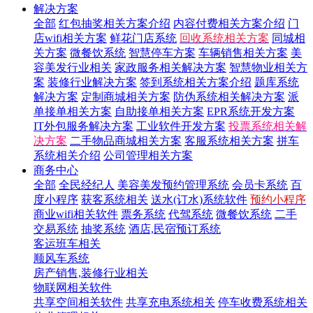
解决方案
全部
红包抽奖相关方案介绍
内容付费相关方案介绍
门
店wifi相关方案
鲜花门店系统
回收系统相关方案
同城相
关方案
微餐饮系统
智慧停车方案
车辆销售相关方案
美
容美发行业相关
家政服务相关解决方案
智慧物业相关方
案
装修行业解决方案
签到系统相关方案介绍
题库系统
解决方案
定制商城相关方案
防伪系统相关解决方案
派
单接单相关方案
自助接单相关方案
EPR系统开发方案
IT外包服务解决方案
工业软件开发方案
投票系统相关解
决方案
二手物品商城相关方案
客服系统相关方案
拼车
系统相关介绍
公司管理相关方案
商务中心
全部
全民经纪人
美容美发预约管理系统
会员卡系统
百
度小程序
获客系统相关
送水(订水)系统软件
预约小程序
商业wifi相关软件
票务系统
代驾系统
微餐饮系统
二手
交易系统
抽奖系统
酒店,民宿预订系统
客运班车相关
顺风车系统
房产销售,装修行业相关
物联网相关软件
共享空间相关软件
共享充电系统相关
停车收费系统相关