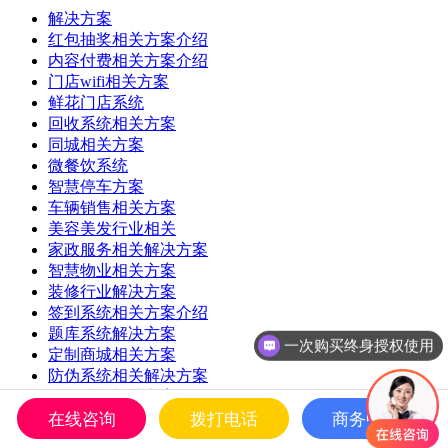
解决方案
红包抽奖相关方案介绍
内容付费相关方案介绍
门店wifi相关方案
鲜花门店系统
回收系统相关方案
同城相关方案
微餐饮系统
智慧停车方案
车辆销售相关方案
美容美发行业相关
家政服务相关解决方案
智慧物业相关方案
装修行业解决方案
签到系统相关方案介绍
题库系统解决方案
一次购买终身授权使用
定制商城相关方案
防伪系统相关解决方案
派单接单相关方案
自助接单相关方案
在线咨询
拨打电话
商务中心
EPR系统开发方案