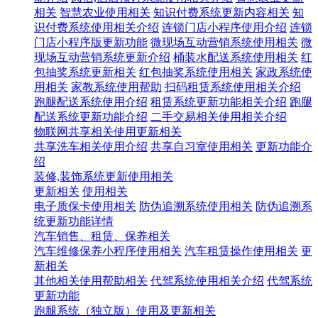
相关
智慧农业使用相关
知识付费系统更新内容相关
知
识付费系统使用相关介绍
连锁门店小程序使用介绍
连锁
门店小程序版更新功能
微现场互动营销系统使用相关
微
现场互动营销系统更新介绍
桶装水配送系统使用相关
红
包抽奖系统更新相关
红包抽奖系统使用相关
家政系统使
用相关
家教系统使用帮助
扫码租赁系统使用相关介绍
跑腿配送系统使用介绍
租赁系统更新功能相关介绍
跑腿
配送系统更新功能介绍
二手交易相关使用相关介绍
物联网共享相关使用更新相关
共享洗车相关使用介绍
共享自习室使用相关
更新功能介
绍
装修,装饰系统更新使用相关
更新相关
使用相关
电子质保卡使用相关
防伪追溯系统使用相关
防伪追溯系
统更新功能详情
汽车销售、租赁、保养相关
汽车维修保养小程序使用相关
汽车租赁操作使用相关
更
新相关
其他相关使用帮助相关
代驾系统使用相关介绍
代驾系统
更新功能
跑腿系统（独立版）使用及更新相关