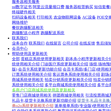
服务器相关服务
ssl数字证书
阿里云流量接口费
服务器租赁购买
短信套餐
终端硬件相关
扫码设备相关
打印相关
农业物联网设备
AC设备
POE交
网络维护
餐饮跑腿配送相关
跑腿配送小程序
跑腿配送系统
联系我们
业务合作
联系我们
在线留言
公司介绍
在线反馈
售后须
会员中心
帮助使用及更新相关
全部
蛋糕店系统使用更新相关
剧本杀小程序更新相关介
统使用相关介绍
门诊医疗系统更新相关介绍
场馆,场地
版)
会员卡系统更新功能介绍
会员卡系统(多门店)使用相
订票系统使用相关介绍
客运票务系统使用相关介绍
剧场
商城系统使用相关
拍卖分销系统更新相关介绍
拍卖分销
系统使用相关介绍
多平台商城系统使用相关介绍
多平台
多商户门店商城系统使用及更新相关
零售门店商城使用相关
拼团商城使用相关
引流投票商城
礼品卡,提货卡兑换系统更新功能介绍
提货卡,礼品卡兑
单o2o系统更新相关介绍
派单接单系统(专业版)使用相关
绍
自助任务系统更新介绍
教育培训系统使用介绍
教育培