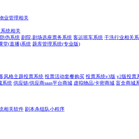
物业管理相关
收系统相关
防伪系统
剧院,剧场选座票务系统
客运班车系统
干洗行业相关系
课堂(直播)系统
题库管理系统(专业版)
多风格主题投票系统
投票活动套餐购买
投票系统v3版
v2版投票
城系统
供应链/供应商saas平台商城
虚拟物品/卡密商城
盲盒商城
统相关软件
剧本杀组队小程序