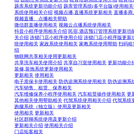
题库系统更新功能介绍
题库管理系统(多平台版)使用相
系统使用相关介绍
视频点播,直播系统更新相关
直播多商
视频直播、点播相关帮助
微信群直播使用相关
视频云点播系统使用相关
抖音小程序使用相关介绍
民宿,酒店预订管理系统更新功
关介绍
连锁门店小程序使用介绍
连锁门店小程序版更新
统使用相关
家政系统使用相关
家教系统使用帮助
扫码租
绍
物联网共享相关使用更新相关
共享洗车相关使用介绍
共享自习室使用相关
更新功能介
装修,装饰系统更新使用相关
更新相关
使用相关
电子质保卡使用相关
防伪追溯系统使用相关
防伪追溯系
汽车销售、租赁、保养相关
汽车维修保养小程序使用相关
汽车租赁操作使用相关
更
其他相关使用帮助相关
代驾系统使用相关介绍
代驾系统
跑腿系统（独立版）使用及更新相关
使用相关
更新相关
社区群聊系统使用及更新介绍
更新相关介绍
使用相关介绍
门店拓客相关