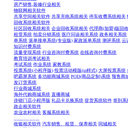
房产销售,装修行业相关
物联网相关软件
共享空间相关软件
共享充电系统相关
停车收费系统相关
回收系统相关软件
社区回收系统相关
企业回收系统相关
代理商(加盟)版回
租赁系统
拍卖分销系统
医疗问诊相关系统
政务相关系统
单系统
派单接单系统(专业版)
家政派单系统
测评系统
云
知识付费系统
流量变现系统
行业咨询付费系统
在线咨询付费系统
教育培训考试相关
考试系统
作业系统
家教系统
投票系统(小程序版)
投票活动模版(ui样式)
大屏投票系统
吧霸屏系统
多功能商城系统
POD(商品定制)系统
预售商
发订货系统
行业商城系统
海外代购商城系统
直播商城
连锁门店小程序版
礼品卡兑换系统
提货系统软件
签到系
政企相关软件
农业农村相关
客服系统相关
商业服务相关
收银相关软件
汽车销售、租赁、保养相关
同城相关