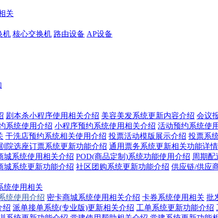
相关
换机
核心交换机
路由设备
AP设备
知
绍
剧本杀小程序使用相关介绍
美容美发系统更新内容介绍
会议
预约系统使用介绍
小程序预约系统使用相关介绍
活动预约系统使
关
干洗店预约系统相关使用介绍
投票活动模版展示介绍
投票系
/剧院选座订票系统更新功能介绍
通用票务系统更新相关功能详情
商城系统使用相关介绍
POD(商品定制)系统功能使用介绍
周期配
商城系统更新功能介绍
社区团购系统更新功能介绍
供应链/供应
系统使用相关
换系统使用介绍
密卡商城系统使用相关介绍
卡券系统使用相关
批
介绍
派单接单系统(专业版)更新相关介绍
工单系统更新功能介绍
训系统更新功能介绍
党建使用帮助相关介绍
党建系统更新功能