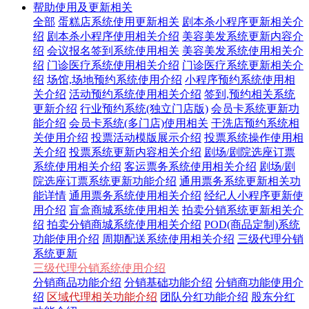
帮助使用及更新相关
全部
蛋糕店系统使用更新相关
剧本杀小程序更新相关介
绍
剧本杀小程序使用相关介绍
美容美发系统更新内容介
绍
会议报名签到系统使用相关
美容美发系统使用相关介
绍
门诊医疗系统使用相关介绍
门诊医疗系统更新相关介
绍
场馆,场地预约系统使用介绍
小程序预约系统使用相
关介绍
活动预约系统使用相关介绍
签到,预约相关系统
更新介绍
行业预约系统(独立门店版)
会员卡系统更新功
能介绍
会员卡系统(多门店)使用相关
干洗店预约系统相
关使用介绍
投票活动模版展示介绍
投票系统操作使用相
关介绍
投票系统更新内容相关介绍
剧场/剧院选座订票
系统使用相关介绍
客运票务系统使用相关介绍
剧场/剧
院选座订票系统更新功能介绍
通用票务系统更新相关功
能详情
通用票务系统使用相关介绍
经纪人小程序更新使
用介绍
盲盒商城系统使用相关
拍卖分销系统更新相关介
绍
拍卖分销商城系统使用相关介绍
POD(商品定制)系统
功能使用介绍
周期配送系统使用相关介绍
三级代理分销
系统更新
三级代理分销系统使用介绍
分销商品功能介绍
分销基础功能介绍
分销商功能使用介
绍
区域代理相关功能介绍
团队分红功能介绍
股东分红