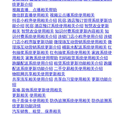
统更新介绍
视频直播、点播相关帮助
微信群直播使用相关
视频云点播系统使用相关
抖音小程序使用相关介绍
民宿,酒店预订管理系统更新功
能介绍
民宿,酒店预订系统使用相关介绍
智慧农业更新
相关
智慧农业使用相关
知识付费系统更新内容相关
知
识付费系统使用相关介绍
连锁门店小程序使用介绍
连锁
门店小程序版更新功能
微现场互动营销系统使用相关
微
现场互动营销系统更新介绍
桶装水配送系统使用相关
红
包抽奖系统更新相关
红包抽奖系统使用相关
家政系统使
用相关
家教系统使用帮助
扫码租赁系统使用相关介绍
跑腿配送系统使用介绍
租赁系统更新功能相关介绍
跑腿
配送系统更新功能介绍
二手交易相关使用相关介绍
物联网共享相关使用更新相关
共享洗车相关使用介绍
共享自习室使用相关
更新功能介
绍
装修,装饰系统更新使用相关
更新相关
使用相关
电子质保卡使用相关
防伪追溯系统使用相关
防伪追溯系
统更新功能详情
汽车销售、租赁、保养相关