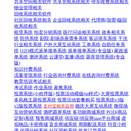
共享空间相关软件
共享充电系统相关
停车收费系统相关
物业管理相关
回收系统相关软件
社区回收系统相关
企业回收系统相关
代理商(加盟)版回
收系统相关
租赁系统
拍卖分销系统
医疗问诊相关系统
政务相关系
统
防伪系统
剧院,剧场选座票务系统
客运班车系统
干洗
行业相关系统
户外大屏互动系统
工单系统
自助任务系
统
O2O模式派单接单系统
派单接单系统(专业版)
家政派
单系统
测评系统
云课堂(直播)系统
题库管理系统(专业
版)
知识付费系统
流量变现系统
行业咨询付费系统
在线咨询付费系统
教育培训考试相关
考试系统
作业系统
家教系统
投票系统(小程序版)
投票活动模版(ui样式)
大屏投票系统
多风格主题投票系统
投票活动套餐购买
投票系统v3版
v2版投票系统
婚庆大屏互动系统
微现场
支付宝相关应用
互动营销系统
酒吧霸屏系统
多功能商城系统
POD(商品
定制)系统
预售商城系统
供应链/供应商saas平台商城
虚
拟物品/卡密商城
盲盒商城系统
周期配送系统
抖音小程
序
代理分销系统
社区团购系统
批发订货系统