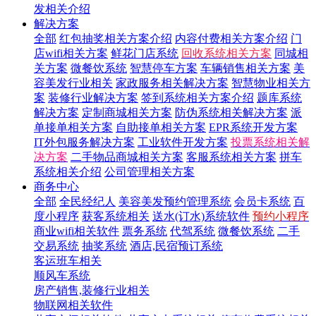
发相关介绍
解决方案
全部
红包抽奖相关方案介绍
内容付费相关方案介绍
门
店wifi相关方案
鲜花门店系统
回收系统相关方案
同城相
关方案
微餐饮系统
智慧停车方案
车辆销售相关方案
美
容美发行业相关
家政服务相关解决方案
智慧物业相关方
案
装修行业解决方案
签到系统相关方案介绍
题库系统
解决方案
定制商城相关方案
防伪系统相关解决方案
派
单接单相关方案
自助接单相关方案
EPR系统开发方案
IT外包服务解决方案
工业软件开发方案
投票系统相关解
决方案
二手物品商城相关方案
客服系统相关方案
拼车
系统相关介绍
公司管理相关方案
商务中心
全部
全民经纪人
美容美发预约管理系统
会员卡系统
百
度小程序
获客系统相关
送水(订水)系统软件
预约小程序
商业wifi相关软件
票务系统
代驾系统
微餐饮系统
二手
交易系统
抽奖系统
酒店,民宿预订系统
客运班车相关
顺风车系统
房产销售,装修行业相关
物联网相关软件