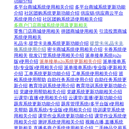
功能介绍
多平台商城系统使用相关介绍
多平台商城系统更新功能
介绍
社区团购系统更新功能介绍
供应链/供应商云平台
系统使用介绍
社区团购系统适使用相关介绍
多商户门店商城系统使用及更新相关
零售门店商城使用相关
拼团商城使用相关
引流投票商城
系统使用相关
礼品卡,提货卡兑换系统更新功能介绍
提货卡/礼品卡兑
换系统使用介绍
密卡商城系统使用相关介绍
卡券系统使
用相关
批发订货系统使用相关介绍
派单接单系统(o2o
版)使用介绍
派单接单o2o系统更新相关介绍
派单接单系
统(专业版)使用相关介绍
派单接单系统(专业版)更新相关
介绍
工单系统更新功能介绍
工单系统使用相关介绍
巡
检系统使用帮助
自助任务系统使用介绍
自助任务系统更
新介绍
教育培训系统使用介绍
教育培训系统更新功能介
绍
党建使用帮助相关介绍
党建系统更新功能相关介绍
云课堂(直播)使用相关介绍
云课堂(直播)更新功能介绍
题库系统更新功能介绍
题库管理系统(多平台版)使用相
关帮助
题库系统(专业版)使用相关介绍
培训课堂系统使
用相关介绍
课堂作业系统更新功能介绍
课堂作业系统使
用相关介绍
测评系统使用相关介绍
视频点播,直播系统
更新相关
直播多商户系统使用相关介绍
二手物品交易系