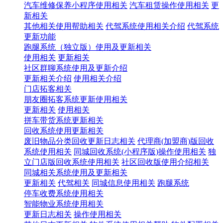
汽车维修保养小程序使用相关
汽车租赁操作使用相关
更
新相关
其他相关使用帮助相关
代驾系统使用相关介绍
代驾系统
更新功能
跑腿系统（独立版）使用及更新相关
使用相关
更新相关
社区群聊系统使用及更新介绍
更新相关介绍
使用相关介绍
门店拓客相关
朋友圈拓客系统更新使用相关
更新相关
使用相关
拼车带货系统更新相关
回收系统使用更新相关
废旧物品分类回收更新日志相关
代理商(加盟商)版回收
系统使用相关
同城回收系统(小程序版)操作使用相关
独
立门店版回收系统使用相关
社区回收版使用介绍相关
同城相关系统使用及更新相关
更新相关
代驾相关
同城信息使用相关
跑腿系统
停车收费系统使用相关
智能物业系统使用相关
更新日志相关
操作使用相关