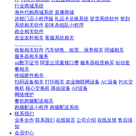
行业商城系统
海外代购商城系统
直播商城
连锁门店小程序版
礼品卡兑换系统
提货系统软件
签到
系统相关软件
剧本杀组队小程序
政企相关软件
农业农村相关
客服系统相关
商业服务相关
收银相关软件
汽车销售、租赁、保养相关
同城相关
服务器相关服务
ssl数字证书
阿里云流量接口费
服务器租赁购买
短信套
餐相关
终端硬件相关
扫码设备相关
打印相关
农业物联网设备
AC设备
POE交
换机
核心交换机
路由设备
AP设备
网络维护
餐饮跑腿配送相关
跑腿配送小程序
跑腿配送系统
联系我们
业务合作
联系我们
在线留言
公司介绍
在线反馈
售后须
知
会员中心