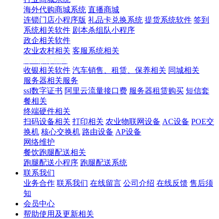
海外代购商城系统
直播商城
连锁门店小程序版
礼品卡兑换系统
提货系统软件
签到
系统相关软件
剧本杀组队小程序
政企相关软件
农业农村相关
客服系统相关
商业服务相关
收银相关软件
汽车销售、租赁、保养相关
同城相关
服务器相关服务
ssl数字证书
阿里云流量接口费
服务器租赁购买
短信套
餐相关
终端硬件相关
扫码设备相关
打印相关
农业物联网设备
AC设备
POE交
换机
核心交换机
路由设备
AP设备
网络维护
餐饮跑腿配送相关
跑腿配送小程序
跑腿配送系统
联系我们
业务合作
联系我们
在线留言
公司介绍
在线反馈
售后须
知
会员中心
帮助使用及更新相关