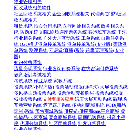
物业管理相关
回收系统相关软件
社区回收系统相关
企业回收系统相关
代理商(加盟)版回
收系统相关
租赁系统
拍卖分销系统
医疗问诊相关系统
政务相关系
统
防伪系统
剧院,剧场选座票务系统
客运班车系统
干洗
行业相关系统
户外大屏互动系统
工单系统
自助任务系
统
O2O模式派单接单系统
派单接单系统(专业版)
家政派
单系统
测评系统
云课堂(直播)系统
题库管理系统(专业
版)
知识付费系统
流量变现系统
行业咨询付费系统
在线咨询付费系统
教育培训考试相关
考试系统
作业系统
家教系统
投票系统(小程序版)
投票活动模版(ui样式)
大屏投票系统
多风格主题投票系统
投票活动套餐购买
投票系统v3版
v2版投票系统
婚庆大屏互动系统
微现场
支付宝相关应用
互动营销系统
酒吧霸屏系统
多功能商城系统
POD(商品
定制)系统
预售商城系统
供应链/供应商saas平台商城
虚
拟物品/卡密商城
盲盒商城系统
周期配送系统
抖音小程
序
代理分销系统
社区团购系统
批发订货系统
行业商城系统