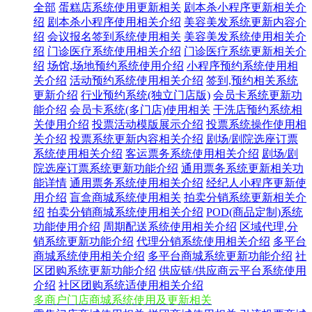
全部
蛋糕店系统使用更新相关
剧本杀小程序更新相关介
绍
剧本杀小程序使用相关介绍
美容美发系统更新内容介
绍
会议报名签到系统使用相关
美容美发系统使用相关介
绍
门诊医疗系统使用相关介绍
门诊医疗系统更新相关介
绍
场馆,场地预约系统使用介绍
小程序预约系统使用相
关介绍
活动预约系统使用相关介绍
签到,预约相关系统
更新介绍
行业预约系统(独立门店版)
会员卡系统更新功
能介绍
会员卡系统(多门店)使用相关
干洗店预约系统相
关使用介绍
投票活动模版展示介绍
投票系统操作使用相
关介绍
投票系统更新内容相关介绍
剧场/剧院选座订票
系统使用相关介绍
客运票务系统使用相关介绍
剧场/剧
院选座订票系统更新功能介绍
通用票务系统更新相关功
能详情
通用票务系统使用相关介绍
经纪人小程序更新使
用介绍
盲盒商城系统使用相关
拍卖分销系统更新相关介
绍
拍卖分销商城系统使用相关介绍
POD(商品定制)系统
功能使用介绍
周期配送系统使用相关介绍
区域代理,分
销系统更新功能介绍
代理分销系统使用相关介绍
多平台
商城系统使用相关介绍
多平台商城系统更新功能介绍
社
区团购系统更新功能介绍
供应链/供应商云平台系统使用
介绍
社区团购系统适使用相关介绍
多商户门店商城系统使用及更新相关