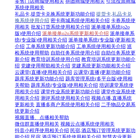
零售门店商城使用相关
拼团商城使用相关
引流投票商城
系统使用相关
礼品卡,提货卡兑换系统更新功能介绍
提货卡,礼品卡兑
换系统使用介绍
密卡商城系统使用相关介绍
卡券系统使
用相关
批发订货系统使用相关介绍
派单接单系统(o2o
版)使用介绍
派单接单o2o系统更新相关介绍
派单接单系
统(专业版)使用相关介绍
派单接单系统(专业版)更新相关
介绍
工单系统更新功能介绍
工单系统使用相关介绍
巡
检系统使用帮助
自助任务系统使用介绍
自助任务系统更
新介绍
教育培训系统使用介绍
教育培训系统更新功能介
绍
党建使用帮助相关介绍
党建系统更新功能相关介绍
云课堂(直播)使用相关介绍
云课堂(直播)更新功能介绍
题库系统更新功能介绍
题库管理系统(多平台版)使用相
关帮助
题库系统(专业版)使用相关介绍
培训课堂系统使
用相关介绍
课堂作业系统更新功能介绍
课堂作业系统使
用相关介绍
测评系统使用相关介绍
视频点播,直播系统
更新相关
直播多商户系统使用相关介绍
二手物品交易系
统更新介绍
视频直播、点播相关帮助
微信群直播使用相关
视频云点播系统使用相关
抖音小程序使用相关介绍
民宿,酒店预订管理系统更新功
能介绍
民宿,酒店预订系统使用相关介绍
智慧农业更新