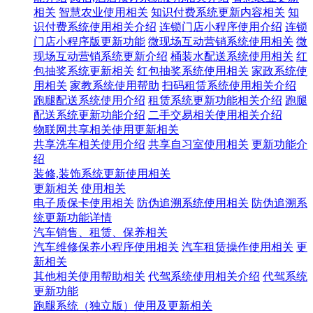
相关
智慧农业使用相关
知识付费系统更新内容相关
知
识付费系统使用相关介绍
连锁门店小程序使用介绍
连锁
门店小程序版更新功能
微现场互动营销系统使用相关
微
现场互动营销系统更新介绍
桶装水配送系统使用相关
红
包抽奖系统更新相关
红包抽奖系统使用相关
家政系统使
用相关
家教系统使用帮助
扫码租赁系统使用相关介绍
跑腿配送系统使用介绍
租赁系统更新功能相关介绍
跑腿
配送系统更新功能介绍
二手交易相关使用相关介绍
物联网共享相关使用更新相关
共享洗车相关使用介绍
共享自习室使用相关
更新功能介
绍
装修,装饰系统更新使用相关
更新相关
使用相关
电子质保卡使用相关
防伪追溯系统使用相关
防伪追溯系
统更新功能详情
汽车销售、租赁、保养相关
汽车维修保养小程序使用相关
汽车租赁操作使用相关
更
新相关
其他相关使用帮助相关
代驾系统使用相关介绍
代驾系统
更新功能
跑腿系统（独立版）使用及更新相关