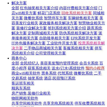
解决方案
全部
红包抽奖相关方案介绍
内容付费相关方案介绍
门
店wifi相关方案
鲜花门店系统
回收系统相关方案
同城相
关方案
微餐饮系统
智慧停车方案
车辆销售相关方案
美
容美发行业相关
家政服务相关解决方案
智慧物业相关方
案
装修行业解决方案
签到系统相关方案介绍
题库系统
解决方案
定制商城相关方案
防伪系统相关解决方案
派
单接单相关方案
自助接单相关方案
EPR系统开发方案
IT外包服务解决方案
工业软件开发方案
投票系统相关解
决方案
二手物品商城相关方案
客服系统相关方案
拼车
系统相关介绍
公司管理相关方案
商务中心
全部
全民经纪人
美容美发预约管理系统
会员卡系统
百
度小程序
获客系统相关
送水(订水)系统软件
预约小程序
商业wifi相关软件
票务系统
代驾系统
微餐饮系统
二手
交易系统
抽奖系统
酒店,民宿预订系统
客运班车相关
顺风车系统
房产销售,装修行业相关
物联网相关软件
共享空间相关软件
共享充电系统相关
停车收费系统相关