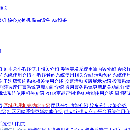
相关
换机
核心交换机
路由设备
AP设备
知
绍
剧本杀小程序使用相关介绍
美容美发系统更新内容介绍
会议
预约系统使用介绍
小程序预约系统使用相关介绍
活动预约系统使
关
干洗店预约系统相关使用介绍
投票活动模版展示介绍
投票系
/剧院选座订票系统更新功能介绍
通用票务系统更新相关功能详情
商城系统使用相关介绍
POD(商品定制)系统功能使用介绍
周期配
绍
区域代理相关功能介绍
团队分红功能介绍
股东分红功能介绍
介绍
社区团购系统更新功能介绍
供应链/供应商云平台系统使用
系统使用相关
换系统使用介绍
密卡商城系统使用相关介绍
卡券系统使用相关
批