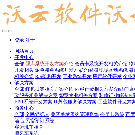
登录
注册
网站首页
开发中心
全部
题库系统开发方案介绍
会员卡系统开发相关介绍
物
开发相关
派单接单系统开发方案介绍
微现场互动系统
微
相关介绍
B/S架构开发
工业系统开发
应用软件开发
企业
解决方案
全部
红包抽奖相关方案介绍
内容付费相关方案介绍
门店
政服务相关解决方案
智慧物业相关方案
装修行业解决方
EPR系统开发方案
IT外包服务解决方案
工业软件开发方
商务中心
全部
全民经纪人
美容美发预约管理系统
会员卡系统
百度
酒店,民宿预订系统
客运班车相关
顺风车系统