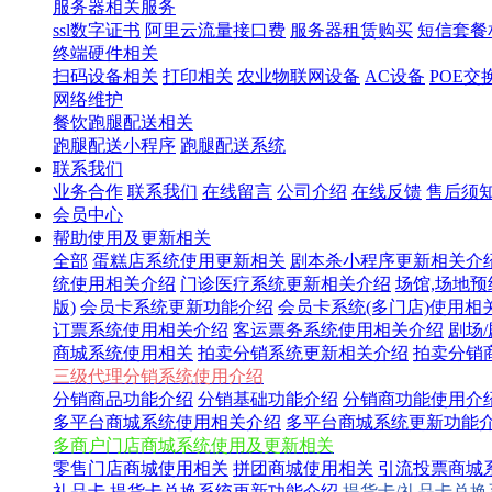
服务器相关服务
ssl数字证书
阿里云流量接口费
服务器租赁购买
短信套餐
终端硬件相关
扫码设备相关
打印相关
农业物联网设备
AC设备
POE交
网络维护
餐饮跑腿配送相关
跑腿配送小程序
跑腿配送系统
联系我们
业务合作
联系我们
在线留言
公司介绍
在线反馈
售后须
会员中心
帮助使用及更新相关
全部
蛋糕店系统使用更新相关
剧本杀小程序更新相关介
统使用相关介绍
门诊医疗系统更新相关介绍
场馆,场地
版)
会员卡系统更新功能介绍
会员卡系统(多门店)使用相
订票系统使用相关介绍
客运票务系统使用相关介绍
剧场
商城系统使用相关
拍卖分销系统更新相关介绍
拍卖分销
三级代理分销系统使用介绍
分销商品功能介绍
分销基础功能介绍
分销商功能使用介
多平台商城系统使用相关介绍
多平台商城系统更新功能
多商户门店商城系统使用及更新相关
零售门店商城使用相关
拼团商城使用相关
引流投票商城
礼品卡,提货卡兑换系统更新功能介绍
提货卡/礼品卡兑