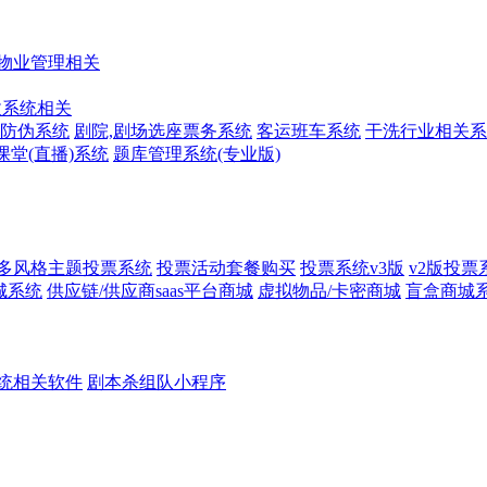
物业管理相关
收系统相关
防伪系统
剧院,剧场选座票务系统
客运班车系统
干洗行业相关系
课堂(直播)系统
题库管理系统(专业版)
多风格主题投票系统
投票活动套餐购买
投票系统v3版
v2版投票
城系统
供应链/供应商saas平台商城
虚拟物品/卡密商城
盲盒商城
统相关软件
剧本杀组队小程序