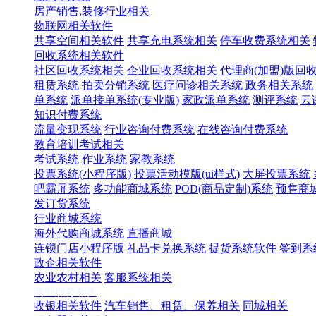
房产销售,装修行业相关
物联网相关软件
共享空间相关软件
共享充电系统相关
停车收费系统相关
回收系统相关软件
社区回收系统相关
企业回收系统相关
代理商(加盟)版回
租赁系统
拍卖分销系统
医疗问诊相关系统
政务相关系统
单系统
派单接单系统(专业版)
家政派单系统
测评系统
云
知识付费系统
流量变现系统
行业咨询付费系统
在线咨询付费系统
教育培训考试相关
考试系统
作业系统
家教系统
投票系统(小程序版)
投票活动模版(ui样式)
大屏投票系统
吧霸屏系统
多功能商城系统
POD(商品定制)系统
预售商
发订货系统
行业商城系统
海外代购商城系统
直播商城
连锁门店小程序版
礼品卡兑换系统
提货系统软件
签到系
政企相关软件
农业农村相关
客服系统相关
商业服务相关
收银相关软件
汽车销售、租赁、保养相关
同城相关