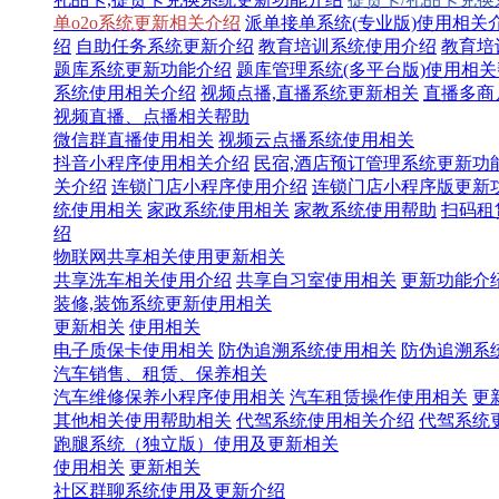
单o2o系统更新相关介绍
派单接单系统(专业版)使用相关
绍
自助任务系统更新介绍
教育培训系统使用介绍
教育培
题库系统更新功能介绍
题库管理系统(多平台版)使用相
系统使用相关介绍
视频点播,直播系统更新相关
直播多商
视频直播、点播相关帮助
微信群直播使用相关
视频云点播系统使用相关
抖音小程序使用相关介绍
民宿,酒店预订管理系统更新功
关介绍
连锁门店小程序使用介绍
连锁门店小程序版更新
统使用相关
家政系统使用相关
家教系统使用帮助
扫码租
绍
物联网共享相关使用更新相关
共享洗车相关使用介绍
共享自习室使用相关
更新功能介
装修,装饰系统更新使用相关
更新相关
使用相关
电子质保卡使用相关
防伪追溯系统使用相关
防伪追溯系
汽车销售、租赁、保养相关
汽车维修保养小程序使用相关
汽车租赁操作使用相关
更
其他相关使用帮助相关
代驾系统使用相关介绍
代驾系统
跑腿系统（独立版）使用及更新相关
使用相关
更新相关
社区群聊系统使用及更新介绍