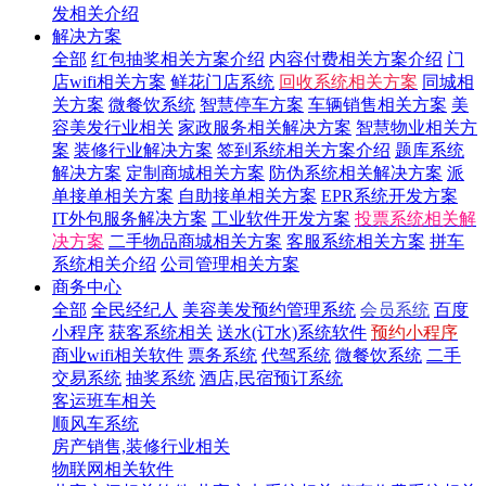
发相关介绍
解决方案
全部
红包抽奖相关方案介绍
内容付费相关方案介绍
门
店wifi相关方案
鲜花门店系统
回收系统相关方案
同城相
关方案
微餐饮系统
智慧停车方案
车辆销售相关方案
美
容美发行业相关
家政服务相关解决方案
智慧物业相关方
案
装修行业解决方案
签到系统相关方案介绍
题库系统
解决方案
定制商城相关方案
防伪系统相关解决方案
派
单接单相关方案
自助接单相关方案
EPR系统开发方案
IT外包服务解决方案
工业软件开发方案
投票系统相关解
决方案
二手物品商城相关方案
客服系统相关方案
拼车
系统相关介绍
公司管理相关方案
商务中心
全部
全民经纪人
美容美发预约管理系统
会员系统
百度
小程序
获客系统相关
送水(订水)系统软件
预约小程序
商业wifi相关软件
票务系统
代驾系统
微餐饮系统
二手
交易系统
抽奖系统
酒店,民宿预订系统
客运班车相关
顺风车系统
房产销售,装修行业相关
物联网相关软件