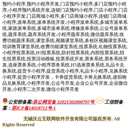
预约小程序,预约小程序开发,门店预约小程序,多门店预约小程
序,小程序预约系统开发,连锁门店预约小程序,门店小程序,门店
小程序开发,门店商城小程序,多门店商城小程序,连锁门店商城
小程序,派单系统,派单系统开发,小程序派单系统,多城市派单系
统,家政派单系统,多城市派单系统,维修派单系统,公众号派单系
统,题库系统,题库系统开发,小程序题库系统,微信题库系统,收
费功能题库系统,课堂系统,视频课堂系统,多校区视频课堂系统,
培训教育课堂系统,收费功能课堂系统,投票系统,礼物投票系统,
小程序投票系统,H5投票系统,防封投票系统,内部投票系统,招
生投票系统,投票活动模板,投票系统开发,票务系统,票务系统开
发,选座票务系统,小程序票务系统,H5选座票务系统,礼品卡兑
换系统,提货卡小程序,提货系统小程序,礼品卡小程序,兑换系统
小程序,提货小程序开发，卡券提货系统,卡券兑换系统,虚拟物
品兑换系统,小程序开发,公众号开发,企业公众号开发,企业微信
开发,小程序二次开发,微信小程序开发
公安部备案:
苏公网安备 32021302000797号
工信部备
案
：
苏ICP备14018712号-1
无锡沃云互联网软件开发有限公司版权所有. All
Rights Reserved