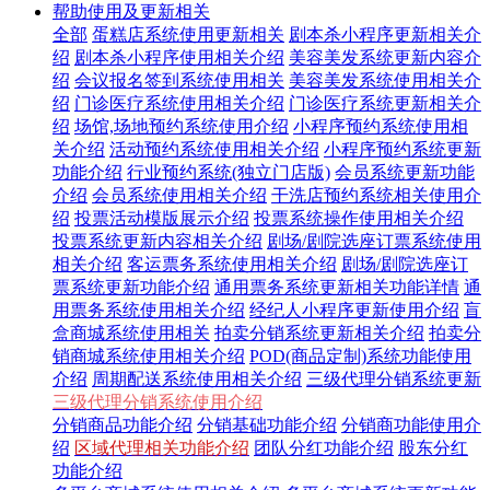
帮助使用及更新相关
全部
蛋糕店系统使用更新相关
剧本杀小程序更新相关介
绍
剧本杀小程序使用相关介绍
美容美发系统更新内容介
绍
会议报名签到系统使用相关
美容美发系统使用相关介
绍
门诊医疗系统使用相关介绍
门诊医疗系统更新相关介
绍
场馆,场地预约系统使用介绍
小程序预约系统使用相
关介绍
活动预约系统使用相关介绍
小程序预约系统更新
功能介绍
行业预约系统(独立门店版)
会员系统更新功能
介绍
会员系统使用相关介绍
干洗店预约系统相关使用介
绍
投票活动模版展示介绍
投票系统操作使用相关介绍
投票系统更新内容相关介绍
剧场/剧院选座订票系统使用
相关介绍
客运票务系统使用相关介绍
剧场/剧院选座订
票系统更新功能介绍
通用票务系统更新相关功能详情
通
用票务系统使用相关介绍
经纪人小程序更新使用介绍
盲
盒商城系统使用相关
拍卖分销系统更新相关介绍
拍卖分
销商城系统使用相关介绍
POD(商品定制)系统功能使用
介绍
周期配送系统使用相关介绍
三级代理分销系统更新
三级代理分销系统使用介绍
分销商品功能介绍
分销基础功能介绍
分销商功能使用介
绍
区域代理相关功能介绍
团队分红功能介绍
股东分红
功能介绍