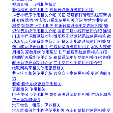
视频直播、点播相关帮助
微信群直播使用相关
视频云点播系统使用相关
抖音小程序使用相关介绍
民宿,酒店预订管理系统更新功
能介绍
民宿,酒店预订系统使用相关介绍
智慧农业更新
相关
智慧农业使用相关
知识付费系统更新内容相关
知
识付费系统使用相关介绍
连锁门店小程序使用介绍
连锁
门店小程序版更新功能
微现场互动营销系统使用相关
微
现场互动营销系统更新介绍
桶装水配送系统使用相关
红
包抽奖系统更新相关
红包抽奖系统使用相关
家政系统使
用相关
家教系统使用帮助
扫码租赁系统使用相关介绍
跑腿配送系统使用介绍
租赁系统更新功能相关介绍
跑腿
配送系统更新功能介绍
二手交易相关使用相关介绍
物联网共享相关使用更新相关
共享洗车相关使用介绍
共享自习室使用相关
更新功能介
绍
装修,装饰系统更新使用相关
更新相关
使用相关
电子质保卡使用相关
防伪追溯系统使用相关
防伪追溯系
统更新功能详情
汽车销售、租赁、保养相关
汽车维修保养小程序使用相关
汽车租赁操作使用相关
更