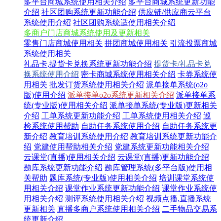
多平台商城系统使用相关介绍
多平台商城系统更新功能
介绍
社区团购系统更新功能介绍
供应链/供应商云平台
系统使用介绍
社区团购系统适使用相关介绍
多商户门店商城系统使用及更新相关
零售门店商城使用相关
拼团商城使用相关
引流投票商城
系统使用相关
礼品卡,提货卡兑换系统更新功能介绍
提货卡/礼品卡兑
换系统使用介绍
密卡商城系统使用相关介绍
卡券系统使
用相关
批发订货系统使用相关介绍
派单接单系统(o2o
版)使用介绍
派单接单o2o系统更新相关介绍
派单接单系
统(专业版)使用相关介绍
派单接单系统(专业版)更新相关
介绍
工单系统更新功能介绍
工单系统使用相关介绍
巡
检系统使用帮助
自助任务系统使用介绍
自助任务系统更
新介绍
教育培训系统使用介绍
教育培训系统更新功能介
绍
党建使用帮助相关介绍
党建系统更新功能相关介绍
云课堂(直播)使用相关介绍
云课堂(直播)更新功能介绍
题库系统更新功能介绍
题库管理系统(多平台版)使用相
关帮助
题库系统(专业版)使用相关介绍
培训课堂系统使
用相关介绍
课堂作业系统更新功能介绍
课堂作业系统使
用相关介绍
测评系统使用相关介绍
视频点播,直播系统
更新相关
直播多商户系统使用相关介绍
二手物品交易系
统更新介绍