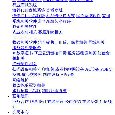
行业商城系统
海外代购商城系统
直播商城
连锁门店小程序版
礼品卡兑换系统
提货系统软件
签到
系统相关软件
剧本杀组队小程序
政企相关软件
农业农村相关
客服系统相关
商业服务相关
收银相关软件
汽车销售、租赁、保养相关
同城相关
服务器相关服务
ssl数字证书
阿里云流量接口费
服务器租赁购买
短信套
餐相关
终端硬件相关
扫码设备相关
打印相关
农业物联网设备
AC设备
POE交
换机
核心交换机
路由设备
AP设备
网络维护
餐饮跑腿配送相关
跑腿配送小程序
跑腿配送系统
联系我们
业务合作
联系我们
在线留言
公司介绍
在线反馈
售后须
知
会员中心