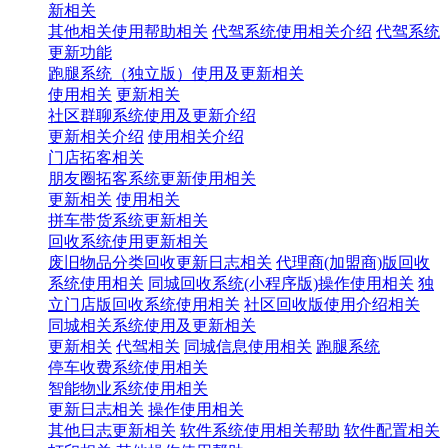
新相关
其他相关使用帮助相关
代驾系统使用相关介绍
代驾系统
更新功能
跑腿系统（独立版）使用及更新相关
使用相关
更新相关
社区群聊系统使用及更新介绍
更新相关介绍
使用相关介绍
门店拓客相关
朋友圈拓客系统更新使用相关
更新相关
使用相关
拼车带货系统更新相关
回收系统使用更新相关
废旧物品分类回收更新日志相关
代理商(加盟商)版回收
系统使用相关
同城回收系统(小程序版)操作使用相关
独
立门店版回收系统使用相关
社区回收版使用介绍相关
同城相关系统使用及更新相关
更新相关
代驾相关
同城信息使用相关
跑腿系统
停车收费系统使用相关
智能物业系统使用相关
更新日志相关
操作使用相关
其他日志更新相关
软件系统使用相关帮助
软件配置相关