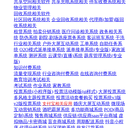
共享空间相关软件
共享充电系统相关
停车收费系统相关
物业管理相关
回收系统相关软件
社区回收系统相关
企业回收系统相关
代理商(加盟)版回
收系统相关
租赁系统
拍卖分销系统
医疗问诊相关系统
政务相关系
统
防伪系统
剧院,剧场选座票务系统
客运班车系统
干洗
行业相关系统
户外大屏互动系统
工单系统
自助任务系
统
O2O模式派单接单系统
派单接单系统(专业版)
家政派
单系统
测评系统
云课堂(直播)系统
题库管理系统(专业
版)
知识付费系统
流量变现系统
行业咨询付费系统
在线咨询付费系统
教育培训考试相关
考试系统
作业系统
家教系统
投票系统(小程序版)
投票活动模版(ui样式)
大屏投票系统
多风格主题投票系统
投票活动套餐购买
投票系统v3版
v2版投票系统
婚庆大屏互动系统
微现场
支付宝相关应用
互动营销系统
酒吧霸屏系统
多功能商城系统
POD(商品
定制)系统
预售商城系统
供应链/供应商saas平台商城
虚
拟物品/卡密商城
盲盒商城系统
周期配送系统
抖音小程
序
代理分销系统
社区团购系统
批发订货系统