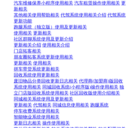
汽车维修保养小程序使用相关
汽车租赁操作使用相关
更
新相关
其他相关使用帮助相关
代驾系统使用相关介绍
代驾系统
更新功能
跑腿系统（独立版）使用及更新相关
使用相关
更新相关
社区群聊系统使用及更新介绍
更新相关介绍
使用相关介绍
门店拓客相关
朋友圈拓客系统更新使用相关
更新相关
使用相关
拼车带货系统更新相关
回收系统使用更新相关
废旧物品分类回收更新日志相关
代理商(加盟商)版回收
系统使用相关
同城回收系统(小程序版)操作使用相关
独
立门店版回收系统使用相关
社区回收版使用介绍相关
同城相关系统使用及更新相关
更新相关
代驾相关
同城信息使用相关
跑腿系统
停车收费系统使用相关
智能物业系统使用相关
更新日志相关
操作使用相关