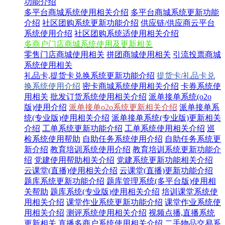
功能介绍
多平台商城系统使用相关介绍
多平台商城系统更新功能
介绍
社区团购系统更新功能介绍
供应链/供应商云平台
系统使用介绍
社区团购系统适使用相关介绍
多商户门店商城系统使用及更新相关
零售门店商城使用相关
拼团商城使用相关
引流投票商城
系统使用相关
礼品卡,提货卡兑换系统更新功能介绍
提货卡/礼品卡兑
换系统使用介绍
密卡商城系统使用相关介绍
卡券系统使
用相关
批发订货系统使用相关介绍
派单接单系统(o2o
版)使用介绍
派单接单o2o系统更新相关介绍
派单接单系
统(专业版)使用相关介绍
派单接单系统(专业版)更新相关
介绍
工单系统更新功能介绍
工单系统使用相关介绍
巡
检系统使用帮助
自助任务系统使用介绍
自助任务系统更
新介绍
教育培训系统使用介绍
教育培训系统更新功能介
绍
党建使用帮助相关介绍
党建系统更新功能相关介绍
云课堂(直播)使用相关介绍
云课堂(直播)更新功能介绍
题库系统更新功能介绍
题库管理系统(多平台版)使用相
关帮助
题库系统(专业版)使用相关介绍
培训课堂系统使
用相关介绍
课堂作业系统更新功能介绍
课堂作业系统使
用相关介绍
测评系统使用相关介绍
视频点播,直播系统
更新相关
直播多商户系统使用相关介绍
二手物品交易系