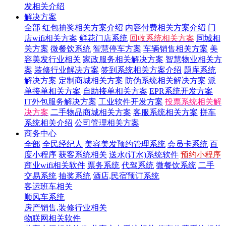
发相关介绍
解决方案
全部
红包抽奖相关方案介绍
内容付费相关方案介绍
门
店wifi相关方案
鲜花门店系统
回收系统相关方案
同城相
关方案
微餐饮系统
智慧停车方案
车辆销售相关方案
美
容美发行业相关
家政服务相关解决方案
智慧物业相关方
案
装修行业解决方案
签到系统相关方案介绍
题库系统
解决方案
定制商城相关方案
防伪系统相关解决方案
派
单接单相关方案
自助接单相关方案
EPR系统开发方案
IT外包服务解决方案
工业软件开发方案
投票系统相关解
决方案
二手物品商城相关方案
客服系统相关方案
拼车
系统相关介绍
公司管理相关方案
商务中心
全部
全民经纪人
美容美发预约管理系统
会员卡系统
百
度小程序
获客系统相关
送水(订水)系统软件
预约小程序
商业wifi相关软件
票务系统
代驾系统
微餐饮系统
二手
交易系统
抽奖系统
酒店,民宿预订系统
客运班车相关
顺风车系统
房产销售,装修行业相关
物联网相关软件