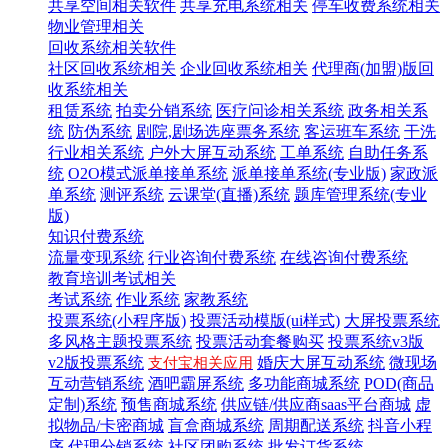
共享空间相关软件
共享充电系统相关
停车收费系统相关
物业管理相关
回收系统相关软件
社区回收系统相关
企业回收系统相关
代理商(加盟)版回
收系统相关
租赁系统
拍卖分销系统
医疗问诊相关系统
政务相关系
统
防伪系统
剧院,剧场选座票务系统
客运班车系统
干洗
行业相关系统
户外大屏互动系统
工单系统
自助任务系
统
O2O模式派单接单系统
派单接单系统(专业版)
家政派
单系统
测评系统
云课堂(直播)系统
题库管理系统(专业
版)
知识付费系统
流量变现系统
行业咨询付费系统
在线咨询付费系统
教育培训考试相关
考试系统
作业系统
家教系统
投票系统(小程序版)
投票活动模版(ui样式)
大屏投票系统
多风格主题投票系统
投票活动套餐购买
投票系统v3版
v2版投票系统
婚庆大屏互动系统
微现场
支付宝相关应用
互动营销系统
酒吧霸屏系统
多功能商城系统
POD(商品
定制)系统
预售商城系统
供应链/供应商saas平台商城
虚
拟物品/卡密商城
盲盒商城系统
周期配送系统
抖音小程
序
代理分销系统
社区团购系统
批发订货系统