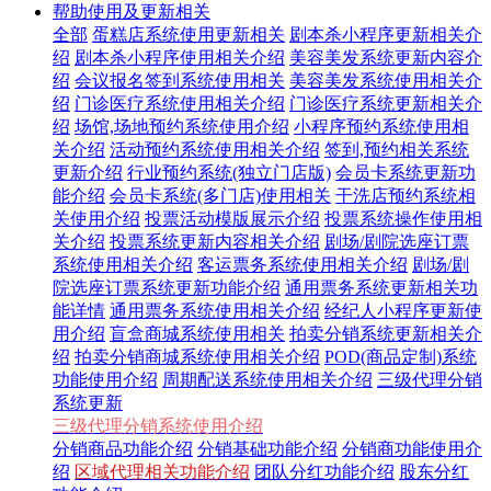
帮助使用及更新相关
全部
蛋糕店系统使用更新相关
剧本杀小程序更新相关介
绍
剧本杀小程序使用相关介绍
美容美发系统更新内容介
绍
会议报名签到系统使用相关
美容美发系统使用相关介
绍
门诊医疗系统使用相关介绍
门诊医疗系统更新相关介
绍
场馆,场地预约系统使用介绍
小程序预约系统使用相
关介绍
活动预约系统使用相关介绍
签到,预约相关系统
更新介绍
行业预约系统(独立门店版)
会员卡系统更新功
能介绍
会员卡系统(多门店)使用相关
干洗店预约系统相
关使用介绍
投票活动模版展示介绍
投票系统操作使用相
关介绍
投票系统更新内容相关介绍
剧场/剧院选座订票
系统使用相关介绍
客运票务系统使用相关介绍
剧场/剧
院选座订票系统更新功能介绍
通用票务系统更新相关功
能详情
通用票务系统使用相关介绍
经纪人小程序更新使
用介绍
盲盒商城系统使用相关
拍卖分销系统更新相关介
绍
拍卖分销商城系统使用相关介绍
POD(商品定制)系统
功能使用介绍
周期配送系统使用相关介绍
三级代理分销
系统更新
三级代理分销系统使用介绍
分销商品功能介绍
分销基础功能介绍
分销商功能使用介
绍
区域代理相关功能介绍
团队分红功能介绍
股东分红