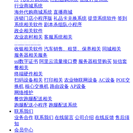
行业商城系统
海外代购商城系统
直播商城
连锁门店小程序版
礼品卡兑换系统
提货系统软件
签到
系统相关软件
剧本杀组队小程序
政企相关软件
农业农村相关
客服系统相关
商业服务相关
收银相关软件
汽车销售、租赁、保养相关
同城相关
服务器相关服务
ssl数字证书
阿里云流量接口费
服务器租赁购买
短信套
餐相关
终端硬件相关
扫码设备相关
打印相关
农业物联网设备
AC设备
POE交
换机
核心交换机
路由设备
AP设备
网络维护
餐饮跑腿配送相关
跑腿配送小程序
跑腿配送系统
联系我们
业务合作
联系我们
在线留言
公司介绍
在线反馈
售后须
知
会员中心