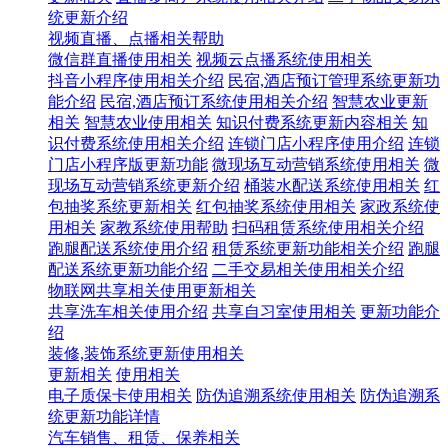
统更新介绍
视频直播、点播相关帮助
微信群直播使用相关
视频云点播系统使用相关
抖音小程序使用相关介绍
民宿,酒店预订管理系统更新功
能介绍
民宿,酒店预订系统使用相关介绍
智慧农业更新
相关
智慧农业使用相关
知识付费系统更新内容相关
知
识付费系统使用相关介绍
连锁门店小程序使用介绍
连锁
门店小程序版更新功能
微现场互动营销系统使用相关
微
现场互动营销系统更新介绍
桶装水配送系统使用相关
红
包抽奖系统更新相关
红包抽奖系统使用相关
家政系统使
用相关
家教系统使用帮助
扫码租赁系统使用相关介绍
跑腿配送系统使用介绍
租赁系统更新功能相关介绍
跑腿
配送系统更新功能介绍
二手交易相关使用相关介绍
物联网共享相关使用更新相关
共享洗车相关使用介绍
共享自习室使用相关
更新功能介
绍
装修,装饰系统更新使用相关
更新相关
使用相关
电子质保卡使用相关
防伪追溯系统使用相关
防伪追溯系
统更新功能详情
汽车销售、租赁、保养相关