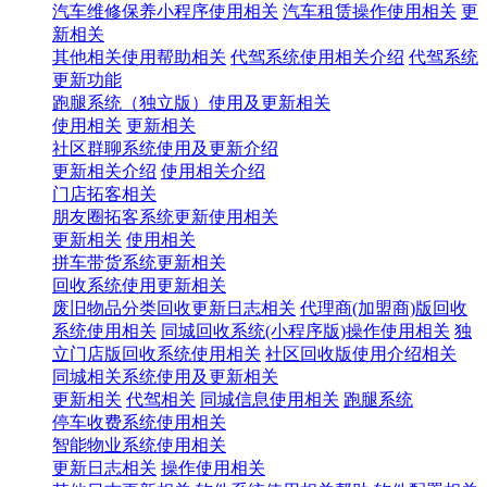
汽车维修保养小程序使用相关
汽车租赁操作使用相关
更
新相关
其他相关使用帮助相关
代驾系统使用相关介绍
代驾系统
更新功能
跑腿系统（独立版）使用及更新相关
使用相关
更新相关
社区群聊系统使用及更新介绍
更新相关介绍
使用相关介绍
门店拓客相关
朋友圈拓客系统更新使用相关
更新相关
使用相关
拼车带货系统更新相关
回收系统使用更新相关
废旧物品分类回收更新日志相关
代理商(加盟商)版回收
系统使用相关
同城回收系统(小程序版)操作使用相关
独
立门店版回收系统使用相关
社区回收版使用介绍相关
同城相关系统使用及更新相关
更新相关
代驾相关
同城信息使用相关
跑腿系统
停车收费系统使用相关
智能物业系统使用相关
更新日志相关
操作使用相关