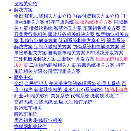
发相关介绍
解决方案
全部
红包抽奖相关方案介绍
内容付费相关方案介绍
门
店wifi相关方案
鲜花门店系统
回收系统相关方案
同城相
关方案
微餐饮系统
智慧停车方案
车辆销售相关方案
美
容美发行业相关
家政服务相关解决方案
智慧物业相关方
案
装修行业解决方案
签到系统相关方案介绍
题库系统
解决方案
定制商城相关方案
防伪系统相关解决方案
派
单接单相关方案
自助接单相关方案
EPR系统开发方案
IT外包服务解决方案
工业软件开发方案
投票系统相关解
决方案
二手物品商城相关方案
客服系统相关方案
拼车
系统相关介绍
公司管理相关方案
商务中心
全部
全民经纪人
美容美发预约管理系统
会员卡系统
百
度小程序
获客系统相关
送水(订水)系统软件
预约小程序
商业wifi相关软件
票务系统
代驾系统
微餐饮系统
二手
交易系统
抽奖系统
酒店,民宿预订系统
客运班车相关
顺风车系统
房产销售,装修行业相关
物联网相关软件