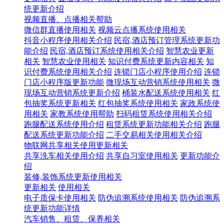
统更新介绍
视频直播、点播相关帮助
微信群直播使用相关
视频云点播系统使用相关
抖音小程序使用相关介绍
民宿,酒店预订管理系统更新功
能介绍
民宿,酒店预订系统使用相关介绍
智慧农业更新
相关
智慧农业使用相关
知识付费系统更新内容相关
知
识付费系统使用相关介绍
连锁门店小程序使用介绍
连锁
门店小程序版更新功能
微现场互动营销系统使用相关
微
现场互动营销系统更新介绍
桶装水配送系统使用相关
红
包抽奖系统更新相关
红包抽奖系统使用相关
家政系统使
用相关
家教系统使用帮助
扫码租赁系统使用相关介绍
跑腿配送系统使用介绍
租赁系统更新功能相关介绍
跑腿
配送系统更新功能介绍
二手交易相关使用相关介绍
物联网共享相关使用更新相关
共享洗车相关使用介绍
共享自习室使用相关
更新功能介
绍
装修,装饰系统更新使用相关
更新相关
使用相关
电子质保卡使用相关
防伪追溯系统使用相关
防伪追溯系
统更新功能详情
汽车销售、租赁、保养相关