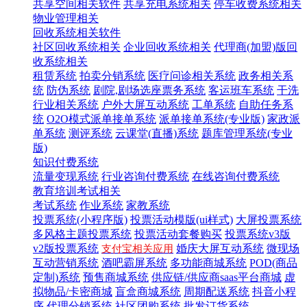
共享空间相关软件
共享充电系统相关
停车收费系统相关
物业管理相关
回收系统相关软件
社区回收系统相关
企业回收系统相关
代理商(加盟)版回
收系统相关
租赁系统
拍卖分销系统
医疗问诊相关系统
政务相关系
统
防伪系统
剧院,剧场选座票务系统
客运班车系统
干洗
行业相关系统
户外大屏互动系统
工单系统
自助任务系
统
O2O模式派单接单系统
派单接单系统(专业版)
家政派
单系统
测评系统
云课堂(直播)系统
题库管理系统(专业
版)
知识付费系统
流量变现系统
行业咨询付费系统
在线咨询付费系统
教育培训考试相关
考试系统
作业系统
家教系统
投票系统(小程序版)
投票活动模版(ui样式)
大屏投票系统
多风格主题投票系统
投票活动套餐购买
投票系统v3版
v2版投票系统
婚庆大屏互动系统
微现场
支付宝相关应用
互动营销系统
酒吧霸屏系统
多功能商城系统
POD(商品
定制)系统
预售商城系统
供应链/供应商saas平台商城
虚
拟物品/卡密商城
盲盒商城系统
周期配送系统
抖音小程
序
代理分销系统
社区团购系统
批发订货系统