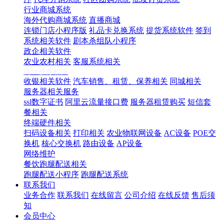
行业商城系统
海外代购商城系统
直播商城
连锁门店小程序版
礼品卡兑换系统
提货系统软件
签到
系统相关软件
剧本杀组队小程序
政企相关软件
农业农村相关
客服系统相关
商业服务相关
收银相关软件
汽车销售、租赁、保养相关
同城相关
服务器相关服务
ssl数字证书
阿里云流量接口费
服务器租赁购买
短信套
餐相关
终端硬件相关
扫码设备相关
打印相关
农业物联网设备
AC设备
POE交
换机
核心交换机
路由设备
AP设备
网络维护
餐饮跑腿配送相关
跑腿配送小程序
跑腿配送系统
联系我们
业务合作
联系我们
在线留言
公司介绍
在线反馈
售后须
知
会员中心