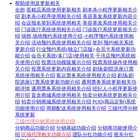
帮助使用及更新相关
全部
蛋糕店系统使用更新相关
剧本杀小程序更新相关介
绍
剧本杀小程序使用相关介绍
美容美发系统更新内容介
绍
会议报名签到系统使用相关
美容美发系统使用相关介
绍
门诊医疗系统使用相关介绍
门诊医疗系统更新相关介
绍
场馆,场地预约系统使用介绍
小程序预约系统使用相
关介绍
活动预约系统使用相关介绍
签到,预约相关系统
更新介绍
行业预约系统(独立门店版)
会员卡系统更新功
能介绍
会员卡系统(多门店)使用相关
干洗店预约系统相
关使用介绍
投票活动模版展示介绍
投票系统操作使用相
关介绍
投票系统更新内容相关介绍
剧场/剧院选座订票
系统使用相关介绍
客运票务系统使用相关介绍
剧场/剧
院选座订票系统更新功能介绍
通用票务系统更新相关功
能详情
通用票务系统使用相关介绍
经纪人小程序更新使
用介绍
盲盒商城系统使用相关
拍卖分销系统更新相关介
绍
拍卖分销商城系统使用相关介绍
POD(商品定制)系统
功能使用介绍
周期配送系统使用相关介绍
三级代理分销
系统更新
三级代理分销系统使用介绍
分销商品功能介绍
分销基础功能介绍
分销商功能使用介
绍
区域代理相关功能介绍
团队分红功能介绍
股东分红