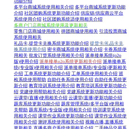
功能介绍
多平台商城系统使用相关介绍
多平台商城系统更新功能
介绍
社区团购系统更新功能介绍
供应链/供应商云平台
系统使用介绍
社区团购系统适使用相关介绍
多商户门店商城系统使用及更新相关
零售门店商城使用相关
拼团商城使用相关
引流投票商城
系统使用相关
礼品卡,提货卡兑换系统更新功能介绍
提货卡/礼品卡兑
换系统使用介绍
密卡商城系统使用相关介绍
卡券系统使
用相关
批发订货系统使用相关介绍
派单接单系统(o2o
版)使用介绍
派单接单o2o系统更新相关介绍
派单接单系
统(专业版)使用相关介绍
派单接单系统(专业版)更新相关
介绍
工单系统更新功能介绍
工单系统使用相关介绍
巡
检系统使用帮助
自助任务系统使用介绍
自助任务系统更
新介绍
教育培训系统使用介绍
教育培训系统更新功能介
绍
党建使用帮助相关介绍
党建系统更新功能相关介绍
云课堂(直播)使用相关介绍
云课堂(直播)更新功能介绍
题库系统更新功能介绍
题库管理系统(多平台版)使用相
关帮助
题库系统(专业版)使用相关介绍
培训课堂系统使
用相关介绍
课堂作业系统更新功能介绍
课堂作业系统使
用相关介绍
测评系统使用相关介绍
视频点播,直播系统
更新相关
直播多商户系统使用相关介绍
二手物品交易系