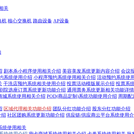
相关
换机
核心交换机
路由设备
AP设备
知
绍
剧本杀小程序使用相关介绍
美容美发系统更新内容介绍
会议
预约系统使用介绍
小程序预约系统使用相关介绍
活动预约系统使
关
干洗店预约系统相关使用介绍
投票活动模版展示介绍
投票系
/剧院选座订票系统更新功能介绍
通用票务系统更新相关功能详情
商城系统使用相关介绍
POD(商品定制)系统功能使用介绍
周期配
绍
区域代理相关功能介绍
团队分红功能介绍
股东分红功能介绍
介绍
社区团购系统更新功能介绍
供应链/供应商云平台系统使用
系统使用相关
换系统使用介绍
密卡商城系统使用相关介绍
卡券系统使用相关
批