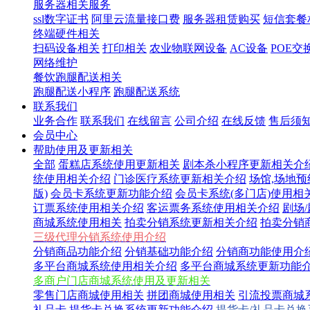
服务器相关服务
ssl数字证书
阿里云流量接口费
服务器租赁购买
短信套餐
终端硬件相关
扫码设备相关
打印相关
农业物联网设备
AC设备
POE交
网络维护
餐饮跑腿配送相关
跑腿配送小程序
跑腿配送系统
联系我们
业务合作
联系我们
在线留言
公司介绍
在线反馈
售后须
会员中心
帮助使用及更新相关
全部
蛋糕店系统使用更新相关
剧本杀小程序更新相关介
统使用相关介绍
门诊医疗系统更新相关介绍
场馆,场地
版)
会员卡系统更新功能介绍
会员卡系统(多门店)使用相
订票系统使用相关介绍
客运票务系统使用相关介绍
剧场
商城系统使用相关
拍卖分销系统更新相关介绍
拍卖分销
三级代理分销系统使用介绍
分销商品功能介绍
分销基础功能介绍
分销商功能使用介
多平台商城系统使用相关介绍
多平台商城系统更新功能
多商户门店商城系统使用及更新相关
零售门店商城使用相关
拼团商城使用相关
引流投票商城
礼品卡,提货卡兑换系统更新功能介绍
提货卡/礼品卡兑