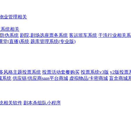
物业管理相关
收系统相关
防伪系统
剧院,剧场选座票务系统
客运班车系统
干洗行业相关系
课堂(直播)系统
题库管理系统(专业版)
多风格主题投票系统
投票活动套餐购买
投票系统v3版
v2版投票
城系统
供应链/供应商saas平台商城
虚拟物品/卡密商城
盲盒商城
统相关软件
剧本杀组队小程序