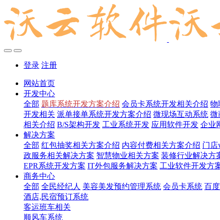
登录
注册
网站首页
开发中心
全部
题库系统开发方案介绍
会员卡系统开发相关介绍
物
开发相关
派单接单系统开发方案介绍
微现场互动系统
微
相关介绍
B/S架构开发
工业系统开发
应用软件开发
企业
解决方案
全部
红包抽奖相关方案介绍
内容付费相关方案介绍
门店
政服务相关解决方案
智慧物业相关方案
装修行业解决方
EPR系统开发方案
IT外包服务解决方案
工业软件开发方
商务中心
全部
全民经纪人
美容美发预约管理系统
会员卡系统
百度
酒店,民宿预订系统
客运班车相关
顺风车系统