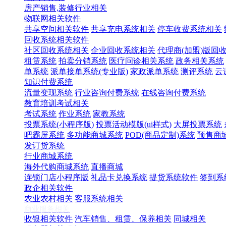
房产销售,装修行业相关
物联网相关软件
共享空间相关软件
共享充电系统相关
停车收费系统相关
回收系统相关软件
社区回收系统相关
企业回收系统相关
代理商(加盟)版回
租赁系统
拍卖分销系统
医疗问诊相关系统
政务相关系统
单系统
派单接单系统(专业版)
家政派单系统
测评系统
云
知识付费系统
流量变现系统
行业咨询付费系统
在线咨询付费系统
教育培训考试相关
考试系统
作业系统
家教系统
投票系统(小程序版)
投票活动模版(ui样式)
大屏投票系统
吧霸屏系统
多功能商城系统
POD(商品定制)系统
预售商
发订货系统
行业商城系统
海外代购商城系统
直播商城
连锁门店小程序版
礼品卡兑换系统
提货系统软件
签到系
政企相关软件
农业农村相关
客服系统相关
商业服务相关
收银相关软件
汽车销售、租赁、保养相关
同城相关