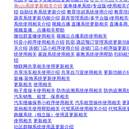
单o2o系统更新相关介绍
派单接单系统(专业版)使用相关
绍
自助任务系统更新介绍
教育培训系统使用介绍
教育培
题库系统更新功能介绍
题库管理系统(多平台版)使用相
系统使用相关介绍
视频点播,直播系统更新相关
直播多商
视频直播、点播相关帮助
微信群直播使用相关
视频云点播系统使用相关
抖音小程序使用相关介绍
民宿,酒店预订管理系统更新功
关介绍
连锁门店小程序使用介绍
连锁门店小程序版更新
统使用相关
家政系统使用相关
家教系统使用帮助
扫码租
绍
物联网共享相关使用更新相关
共享洗车相关使用介绍
共享自习室使用相关
更新功能介
装修,装饰系统更新使用相关
更新相关
使用相关
电子质保卡使用相关
防伪追溯系统使用相关
防伪追溯系
汽车销售、租赁、保养相关
汽车维修保养小程序使用相关
汽车租赁操作使用相关
更
其他相关使用帮助相关
代驾系统使用相关介绍
代驾系统
跑腿系统（独立版）使用及更新相关
使用相关
更新相关
社区群聊系统使用及更新介绍