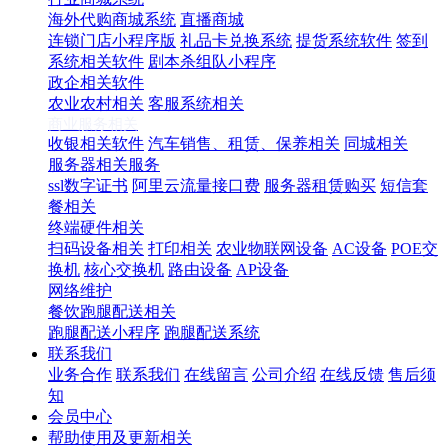
海外代购商城系统
直播商城
连锁门店小程序版
礼品卡兑换系统
提货系统软件
签到
系统相关软件
剧本杀组队小程序
政企相关软件
农业农村相关
客服系统相关
商业服务相关
收银相关软件
汽车销售、租赁、保养相关
同城相关
服务器相关服务
ssl数字证书
阿里云流量接口费
服务器租赁购买
短信套
餐相关
终端硬件相关
扫码设备相关
打印相关
农业物联网设备
AC设备
POE交
换机
核心交换机
路由设备
AP设备
网络维护
餐饮跑腿配送相关
跑腿配送小程序
跑腿配送系统
联系我们
业务合作
联系我们
在线留言
公司介绍
在线反馈
售后须
知
会员中心
帮助使用及更新相关