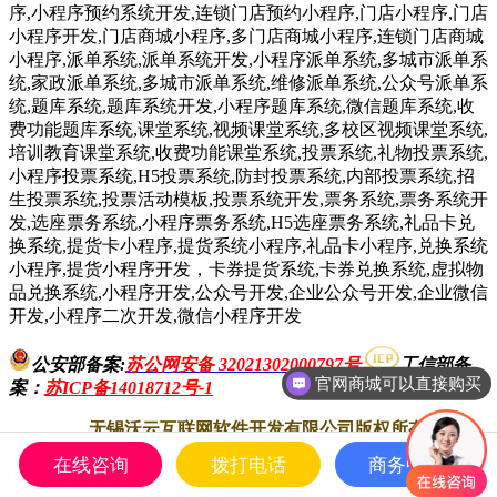
序,小程序预约系统开发,连锁门店预约小程序,门店小程序,门店
小程序开发,门店商城小程序,多门店商城小程序,连锁门店商城
小程序,派单系统,派单系统开发,小程序派单系统,多城市派单系
统,家政派单系统,多城市派单系统,维修派单系统,公众号派单系
统,题库系统,题库系统开发,小程序题库系统,微信题库系统,收
费功能题库系统,课堂系统,视频课堂系统,多校区视频课堂系统,
培训教育课堂系统,收费功能课堂系统,投票系统,礼物投票系统,
小程序投票系统,H5投票系统,防封投票系统,内部投票系统,招
生投票系统,投票活动模板,投票系统开发,票务系统,票务系统开
发,选座票务系统,小程序票务系统,H5选座票务系统,礼品卡兑
换系统,提货卡小程序,提货系统小程序,礼品卡小程序,兑换系统
小程序,提货小程序开发，卡券提货系统,卡券兑换系统,虚拟物
品兑换系统,小程序开发,公众号开发,企业公众号开发,企业微信
开发,小程序二次开发,微信小程序开发
公安部备案:
苏公网安备 32021302000797号
工信部备
一次购买终身授权使用
案
：
苏ICP备14018712号-1
无锡沃云互联网软件开发有限公司版权所有. All
Rights Reserved
在线咨询
拨打电话
商务中心
Copyright 2012-现在