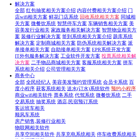
解决方案
全部
红包抽奖相关方案介绍
内容付费相关方案介绍
门
店wifi相关方案
鲜花门店系统
回收系统相关方案
同城相
关方案
微餐饮系统
智慧停车方案
车辆销售相关方案
美
容美发行业相关
家政服务相关解决方案
智慧物业相关方
案
装修行业解决方案
签到系统相关方案介绍
题库系统
解决方案
定制商城相关方案
防伪系统相关解决方案
派
单接单相关方案
自助接单相关方案
EPR系统开发方案
IT外包服务解决方案
工业软件开发方案
投票系统相关解
决方案
二手物品商城相关方案
客服系统相关方案
拼车
系统相关介绍
公司管理相关方案
商务中心
全部
全民经纪人
美容美发预约管理系统
会员卡系统
百
度小程序
获客系统相关
送水(订水)系统软件
预约小程序
商业wifi相关软件
票务系统
代驾系统
微餐饮系统
二手
交易系统
抽奖系统
酒店,民宿预订系统
客运班车相关
顺风车系统
房产销售,装修行业相关
物联网相关软件
共享空间相关软件
共享充电系统相关
停车收费系统相关