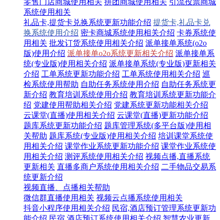
零售门店商城使用相关
拼团商城使用相关
引流投票商城
系统使用相关
礼品卡,提货卡兑换系统更新功能介绍
提货卡,礼品卡兑
换系统使用介绍
密卡商城系统使用相关介绍
卡券系统使
用相关
批发订货系统使用相关介绍
派单接单系统(o2o
版)使用介绍
派单接单o2o系统更新相关介绍
派单接单系
统(专业版)使用相关介绍
派单接单系统(专业版)更新相关
介绍
工单系统更新功能介绍
工单系统使用相关介绍
巡
检系统使用帮助
自助任务系统使用介绍
自助任务系统更
新介绍
教育培训系统使用介绍
教育培训系统更新功能介
绍
党建使用帮助相关介绍
党建系统更新功能相关介绍
云课堂(直播)使用相关介绍
云课堂(直播)更新功能介绍
题库系统更新功能介绍
题库管理系统(多平台版)使用相
关帮助
题库系统(专业版)使用相关介绍
培训课堂系统使
用相关介绍
课堂作业系统更新功能介绍
课堂作业系统使
用相关介绍
测评系统使用相关介绍
视频点播,直播系统
更新相关
直播多商户系统使用相关介绍
二手物品交易系
统更新介绍
视频直播、点播相关帮助
微信群直播使用相关
视频云点播系统使用相关
抖音小程序使用相关介绍
民宿,酒店预订管理系统更新功
能介绍
民宿,酒店预订系统使用相关介绍
智慧农业更新