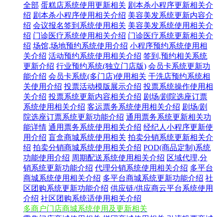
全部
蛋糕店系统使用更新相关
剧本杀小程序更新相关介
绍
剧本杀小程序使用相关介绍
美容美发系统更新内容介
绍
会议报名签到系统使用相关
美容美发系统使用相关介
绍
门诊医疗系统使用相关介绍
门诊医疗系统更新相关介
绍
场馆,场地预约系统使用介绍
小程序预约系统使用相
关介绍
活动预约系统使用相关介绍
签到,预约相关系统
更新介绍
行业预约系统(独立门店版)
会员卡系统更新功
能介绍
会员卡系统(多门店)使用相关
干洗店预约系统相
关使用介绍
投票活动模版展示介绍
投票系统操作使用相
关介绍
投票系统更新内容相关介绍
剧场/剧院选座订票
系统使用相关介绍
客运票务系统使用相关介绍
剧场/剧
院选座订票系统更新功能介绍
通用票务系统更新相关功
能详情
通用票务系统使用相关介绍
经纪人小程序更新使
用介绍
盲盒商城系统使用相关
拍卖分销系统更新相关介
绍
拍卖分销商城系统使用相关介绍
POD(商品定制)系统
功能使用介绍
周期配送系统使用相关介绍
区域代理,分
销系统更新功能介绍
代理分销系统使用相关介绍
多平台
商城系统使用相关介绍
多平台商城系统更新功能介绍
社
区团购系统更新功能介绍
供应链/供应商云平台系统使用
介绍
社区团购系统适使用相关介绍
多商户门店商城系统使用及更新相关