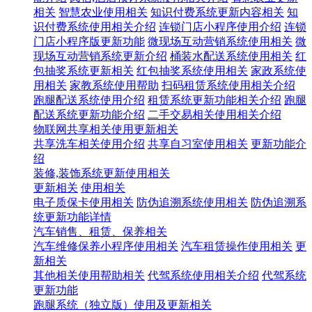
相关
智慧农业使用相关
知识付费系统更新内容相关
知
识付费系统使用相关介绍
连锁门店小程序使用介绍
连锁
门店小程序版更新功能
微现场互动营销系统使用相关
微
现场互动营销系统更新介绍
桶装水配送系统使用相关
红
包抽奖系统更新相关
红包抽奖系统使用相关
家政系统使
用相关
家教系统使用帮助
扫码租赁系统使用相关介绍
跑腿配送系统使用介绍
租赁系统更新功能相关介绍
跑腿
配送系统更新功能介绍
二手交易相关使用相关介绍
物联网共享相关使用更新相关
共享洗车相关使用介绍
共享自习室使用相关
更新功能介
绍
装修,装饰系统更新使用相关
更新相关
使用相关
电子质保卡使用相关
防伪追溯系统使用相关
防伪追溯系
统更新功能详情
汽车销售、租赁、保养相关
汽车维修保养小程序使用相关
汽车租赁操作使用相关
更
新相关
其他相关使用帮助相关
代驾系统使用相关介绍
代驾系统
更新功能
跑腿系统（独立版）使用及更新相关