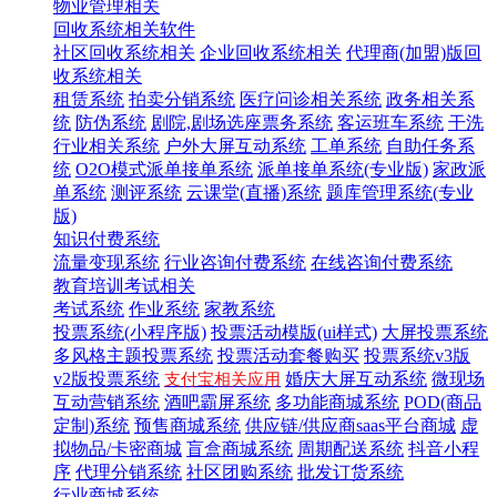
物业管理相关
回收系统相关软件
社区回收系统相关
企业回收系统相关
代理商(加盟)版回
收系统相关
租赁系统
拍卖分销系统
医疗问诊相关系统
政务相关系
统
防伪系统
剧院,剧场选座票务系统
客运班车系统
干洗
行业相关系统
户外大屏互动系统
工单系统
自助任务系
统
O2O模式派单接单系统
派单接单系统(专业版)
家政派
单系统
测评系统
云课堂(直播)系统
题库管理系统(专业
版)
知识付费系统
流量变现系统
行业咨询付费系统
在线咨询付费系统
教育培训考试相关
考试系统
作业系统
家教系统
投票系统(小程序版)
投票活动模版(ui样式)
大屏投票系统
多风格主题投票系统
投票活动套餐购买
投票系统v3版
v2版投票系统
婚庆大屏互动系统
微现场
支付宝相关应用
互动营销系统
酒吧霸屏系统
多功能商城系统
POD(商品
定制)系统
预售商城系统
供应链/供应商saas平台商城
虚
拟物品/卡密商城
盲盒商城系统
周期配送系统
抖音小程
序
代理分销系统
社区团购系统
批发订货系统
行业商城系统