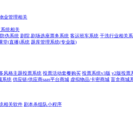
物业管理相关
收系统相关
防伪系统
剧院,剧场选座票务系统
客运班车系统
干洗行业相关系
课堂(直播)系统
题库管理系统(专业版)
多风格主题投票系统
投票活动套餐购买
投票系统v3版
v2版投票
城系统
供应链/供应商saas平台商城
虚拟物品/卡密商城
盲盒商城
统相关软件
剧本杀组队小程序