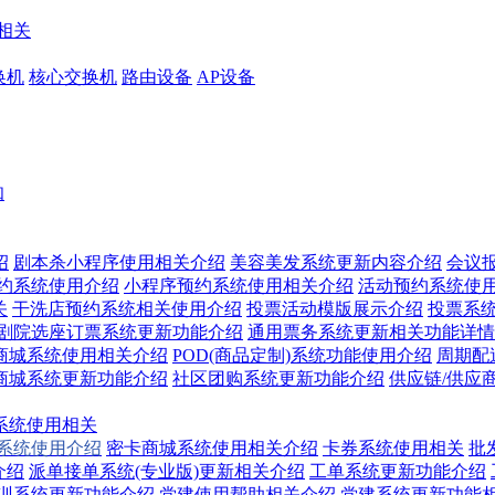
相关
换机
核心交换机
路由设备
AP设备
知
绍
剧本杀小程序使用相关介绍
美容美发系统更新内容介绍
会议
预约系统使用介绍
小程序预约系统使用相关介绍
活动预约系统使
关
干洗店预约系统相关使用介绍
投票活动模版展示介绍
投票系
/剧院选座订票系统更新功能介绍
通用票务系统更新相关功能详情
商城系统使用相关介绍
POD(商品定制)系统功能使用介绍
周期配
商城系统更新功能介绍
社区团购系统更新功能介绍
供应链/供应
系统使用相关
换系统使用介绍
密卡商城系统使用相关介绍
卡券系统使用相关
批
介绍
派单接单系统(专业版)更新相关介绍
工单系统更新功能介绍
训系统更新功能介绍
党建使用帮助相关介绍
党建系统更新功能