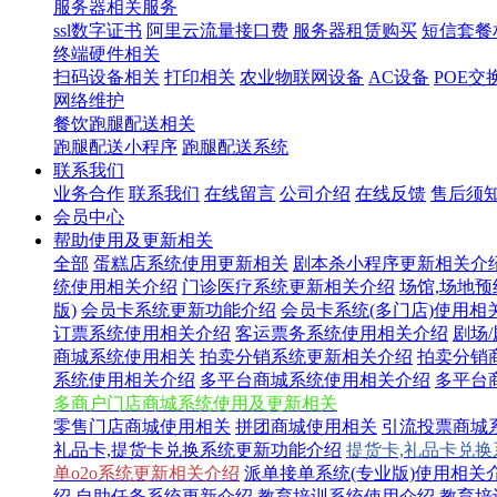
服务器相关服务
ssl数字证书
阿里云流量接口费
服务器租赁购买
短信套餐
终端硬件相关
扫码设备相关
打印相关
农业物联网设备
AC设备
POE交
网络维护
餐饮跑腿配送相关
跑腿配送小程序
跑腿配送系统
联系我们
业务合作
联系我们
在线留言
公司介绍
在线反馈
售后须
会员中心
帮助使用及更新相关
全部
蛋糕店系统使用更新相关
剧本杀小程序更新相关介
统使用相关介绍
门诊医疗系统更新相关介绍
场馆,场地
版)
会员卡系统更新功能介绍
会员卡系统(多门店)使用相
订票系统使用相关介绍
客运票务系统使用相关介绍
剧场
商城系统使用相关
拍卖分销系统更新相关介绍
拍卖分销
系统使用相关介绍
多平台商城系统使用相关介绍
多平台
多商户门店商城系统使用及更新相关
零售门店商城使用相关
拼团商城使用相关
引流投票商城
礼品卡,提货卡兑换系统更新功能介绍
提货卡,礼品卡兑
单o2o系统更新相关介绍
派单接单系统(专业版)使用相关
绍
自助任务系统更新介绍
教育培训系统使用介绍
教育培