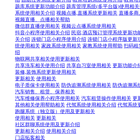
题库系统更新功能介绍
题库管理系统(多平台版)使用相
系统使用相关介绍
视频点播,直播系统更新相关
直播多商
视频直播、点播相关帮助
微信群直播使用相关
视频云点播系统使用相关
抖音小程序使用相关介绍
民宿,酒店预订管理系统更新功
关介绍
连锁门店小程序使用介绍
连锁门店小程序版更新
统使用相关
家政系统使用相关
家教系统使用帮助
扫码租
绍
物联网共享相关使用更新相关
共享洗车相关使用介绍
共享自习室使用相关
更新功能介
装修,装饰系统更新使用相关
更新相关
使用相关
电子质保卡使用相关
防伪追溯系统使用相关
防伪追溯系
汽车销售、租赁、保养相关
汽车维修保养小程序使用相关
汽车租赁操作使用相关
更
其他相关使用帮助相关
代驾系统使用相关介绍
代驾系统
跑腿系统（独立版）使用及更新相关
使用相关
更新相关
社区群聊系统使用及更新介绍
更新相关介绍
使用相关介绍
门店拓客相关