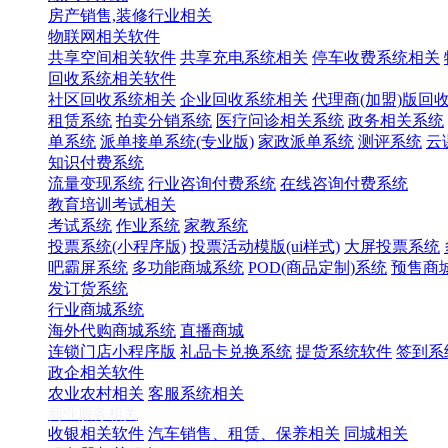
房产销售,装修行业相关
物联网相关软件
共享空间相关软件
共享充电系统相关
停车收费系统相关
回收系统相关软件
社区回收系统相关
企业回收系统相关
代理商(加盟)版回
租赁系统
拍卖分销系统
医疗问诊相关系统
政务相关系统
单系统
派单接单系统(专业版)
家政派单系统
测评系统
云
知识付费系统
流量变现系统
行业咨询付费系统
在线咨询付费系统
教育培训考试相关
考试系统
作业系统
家教系统
投票系统(小程序版)
投票活动模版(ui样式)
大屏投票系统
吧霸屏系统
多功能商城系统
POD(商品定制)系统
预售商
发订货系统
行业商城系统
海外代购商城系统
直播商城
连锁门店小程序版
礼品卡兑换系统
提货系统软件
签到系
政企相关软件
农业农村相关
客服系统相关
商业服务相关
收银相关软件
汽车销售、租赁、保养相关
同城相关