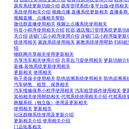
题库系统更新功能介绍
题库管理系统(多平台版)使用相
系统使用相关介绍
视频点播,直播系统更新相关
直播多商
视频直播、点播相关帮助
微信群直播使用相关
视频云点播系统使用相关
抖音小程序使用相关介绍
民宿,酒店预订管理系统更新功
关介绍
连锁门店小程序使用介绍
连锁门店小程序版更新
统使用相关
家政系统使用相关
家教系统使用帮助
扫码租
绍
物联网共享相关使用更新相关
共享洗车相关使用介绍
共享自习室使用相关
更新功能介
装修,装饰系统更新使用相关
更新相关
使用相关
电子质保卡使用相关
防伪追溯系统使用相关
防伪追溯系
汽车销售、租赁、保养相关
汽车维修保养小程序使用相关
汽车租赁操作使用相关
更
其他相关使用帮助相关
代驾系统使用相关介绍
代驾系统
跑腿系统（独立版）使用及更新相关
使用相关
更新相关
社区群聊系统使用及更新介绍
更新相关介绍
使用相关介绍
门店拓客相关