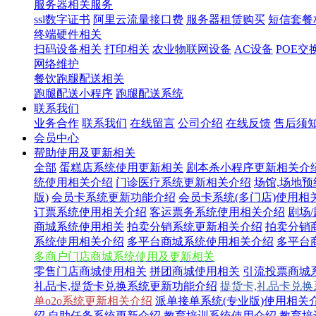
服务器相关服务
ssl数字证书
阿里云流量接口费
服务器租赁购买
短信套餐
终端硬件相关
扫码设备相关
打印相关
农业物联网设备
AC设备
POE交
网络维护
餐饮跑腿配送相关
跑腿配送小程序
跑腿配送系统
联系我们
业务合作
联系我们
在线留言
公司介绍
在线反馈
售后须
会员中心
帮助使用及更新相关
全部
蛋糕店系统使用更新相关
剧本杀小程序更新相关介
统使用相关介绍
门诊医疗系统更新相关介绍
场馆,场地
版)
会员卡系统更新功能介绍
会员卡系统(多门店)使用相
订票系统使用相关介绍
客运票务系统使用相关介绍
剧场
商城系统使用相关
拍卖分销系统更新相关介绍
拍卖分销
系统使用相关介绍
多平台商城系统使用相关介绍
多平台
多商户门店商城系统使用及更新相关
零售门店商城使用相关
拼团商城使用相关
引流投票商城
礼品卡,提货卡兑换系统更新功能介绍
提货卡,礼品卡兑
单o2o系统更新相关介绍
派单接单系统(专业版)使用相关
绍
自助任务系统更新介绍
教育培训系统使用介绍
教育培