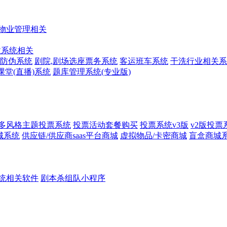
物业管理相关
收系统相关
防伪系统
剧院,剧场选座票务系统
客运班车系统
干洗行业相关系
课堂(直播)系统
题库管理系统(专业版)
多风格主题投票系统
投票活动套餐购买
投票系统v3版
v2版投票
城系统
供应链/供应商saas平台商城
虚拟物品/卡密商城
盲盒商城
统相关软件
剧本杀组队小程序