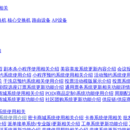
相关
换机
核心交换机
路由设备
AP设备
知
绍
剧本杀小程序使用相关介绍
美容美发系统更新内容介绍
会议
预约系统使用介绍
小程序预约系统使用相关介绍
活动预约系统使
关
干洗店预约系统相关使用介绍
投票活动模版展示介绍
投票系
/剧院选座订票系统更新功能介绍
通用票务系统更新相关功能详情
商城系统使用相关介绍
POD(商品定制)系统功能使用介绍
周期配
商城系统更新功能介绍
社区团购系统更新功能介绍
供应链/供应
系统使用相关
换系统使用介绍
密卡商城系统使用相关介绍
卡券系统使用相关
批
介绍
派单接单系统(专业版)更新相关介绍
工单系统更新功能介绍
训系统更新功能介绍
党建使用帮助相关介绍
党建系统更新功能