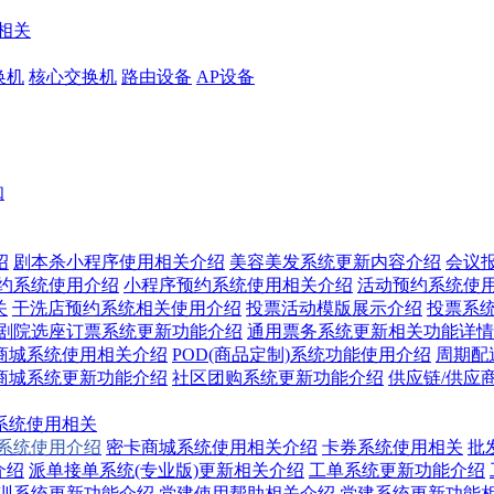
相关
换机
核心交换机
路由设备
AP设备
知
绍
剧本杀小程序使用相关介绍
美容美发系统更新内容介绍
会议
预约系统使用介绍
小程序预约系统使用相关介绍
活动预约系统使
关
干洗店预约系统相关使用介绍
投票活动模版展示介绍
投票系
/剧院选座订票系统更新功能介绍
通用票务系统更新相关功能详情
商城系统使用相关介绍
POD(商品定制)系统功能使用介绍
周期配
商城系统更新功能介绍
社区团购系统更新功能介绍
供应链/供应
系统使用相关
换系统使用介绍
密卡商城系统使用相关介绍
卡券系统使用相关
批
介绍
派单接单系统(专业版)更新相关介绍
工单系统更新功能介绍
训系统更新功能介绍
党建使用帮助相关介绍
党建系统更新功能