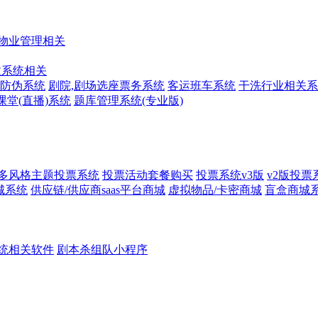
物业管理相关
收系统相关
防伪系统
剧院,剧场选座票务系统
客运班车系统
干洗行业相关系
课堂(直播)系统
题库管理系统(专业版)
多风格主题投票系统
投票活动套餐购买
投票系统v3版
v2版投票
城系统
供应链/供应商saas平台商城
虚拟物品/卡密商城
盲盒商城
统相关软件
剧本杀组队小程序