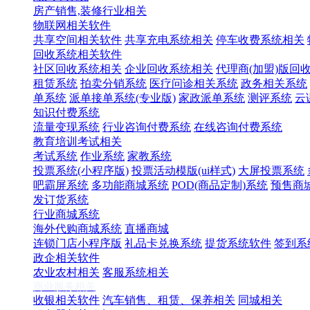
房产销售,装修行业相关
物联网相关软件
共享空间相关软件
共享充电系统相关
停车收费系统相关
回收系统相关软件
社区回收系统相关
企业回收系统相关
代理商(加盟)版回
租赁系统
拍卖分销系统
医疗问诊相关系统
政务相关系统
单系统
派单接单系统(专业版)
家政派单系统
测评系统
云
知识付费系统
流量变现系统
行业咨询付费系统
在线咨询付费系统
教育培训考试相关
考试系统
作业系统
家教系统
投票系统(小程序版)
投票活动模版(ui样式)
大屏投票系统
吧霸屏系统
多功能商城系统
POD(商品定制)系统
预售商
发订货系统
行业商城系统
海外代购商城系统
直播商城
连锁门店小程序版
礼品卡兑换系统
提货系统软件
签到系
政企相关软件
农业农村相关
客服系统相关
商业服务相关
收银相关软件
汽车销售、租赁、保养相关
同城相关