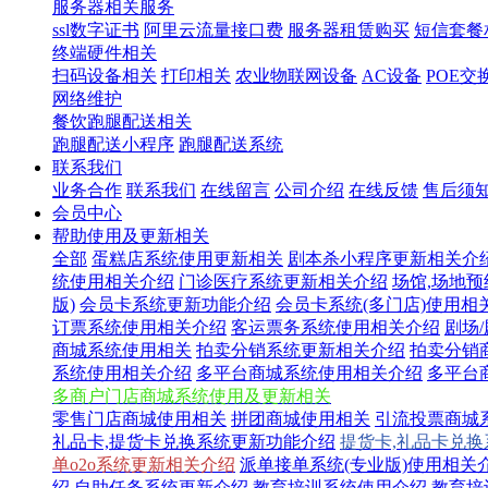
服务器相关服务
ssl数字证书
阿里云流量接口费
服务器租赁购买
短信套餐
终端硬件相关
扫码设备相关
打印相关
农业物联网设备
AC设备
POE交
网络维护
餐饮跑腿配送相关
跑腿配送小程序
跑腿配送系统
联系我们
业务合作
联系我们
在线留言
公司介绍
在线反馈
售后须
会员中心
帮助使用及更新相关
全部
蛋糕店系统使用更新相关
剧本杀小程序更新相关介
统使用相关介绍
门诊医疗系统更新相关介绍
场馆,场地
版)
会员卡系统更新功能介绍
会员卡系统(多门店)使用相
订票系统使用相关介绍
客运票务系统使用相关介绍
剧场
商城系统使用相关
拍卖分销系统更新相关介绍
拍卖分销
系统使用相关介绍
多平台商城系统使用相关介绍
多平台
多商户门店商城系统使用及更新相关
零售门店商城使用相关
拼团商城使用相关
引流投票商城
礼品卡,提货卡兑换系统更新功能介绍
提货卡,礼品卡兑
单o2o系统更新相关介绍
派单接单系统(专业版)使用相关
绍
自助任务系统更新介绍
教育培训系统使用介绍
教育培