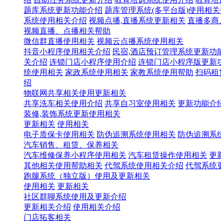
题库系统更新功能介绍
题库管理系统(多平台版)使用相
系统使用相关介绍
视频点播,直播系统更新相关
直播多商
视频直播、点播相关帮助
微信群直播使用相关
视频云点播系统使用相关
抖音小程序使用相关介绍
民宿,酒店预订管理系统更新功
关介绍
连锁门店小程序使用介绍
连锁门店小程序版更新
统使用相关
家政系统使用相关
家教系统使用帮助
扫码租
绍
物联网共享相关使用更新相关
共享洗车相关使用介绍
共享自习室使用相关
更新功能介
装修,装饰系统更新使用相关
更新相关
使用相关
电子质保卡使用相关
防伪追溯系统使用相关
防伪追溯系
汽车销售、租赁、保养相关
汽车维修保养小程序使用相关
汽车租赁操作使用相关
更
其他相关使用帮助相关
代驾系统使用相关介绍
代驾系统
跑腿系统（独立版）使用及更新相关
使用相关
更新相关
社区群聊系统使用及更新介绍
更新相关介绍
使用相关介绍
门店拓客相关