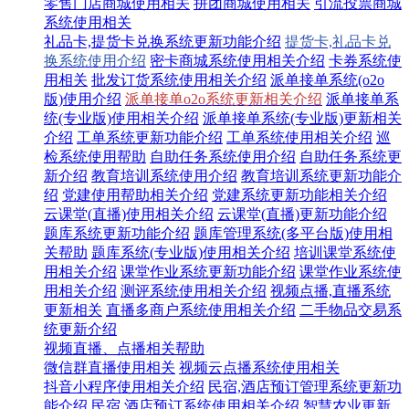
零售门店商城使用相关
拼团商城使用相关
引流投票商城
系统使用相关
礼品卡,提货卡兑换系统更新功能介绍
提货卡,礼品卡兑
换系统使用介绍
密卡商城系统使用相关介绍
卡券系统使
用相关
批发订货系统使用相关介绍
派单接单系统(o2o
版)使用介绍
派单接单o2o系统更新相关介绍
派单接单系
统(专业版)使用相关介绍
派单接单系统(专业版)更新相关
介绍
工单系统更新功能介绍
工单系统使用相关介绍
巡
检系统使用帮助
自助任务系统使用介绍
自助任务系统更
新介绍
教育培训系统使用介绍
教育培训系统更新功能介
绍
党建使用帮助相关介绍
党建系统更新功能相关介绍
云课堂(直播)使用相关介绍
云课堂(直播)更新功能介绍
题库系统更新功能介绍
题库管理系统(多平台版)使用相
关帮助
题库系统(专业版)使用相关介绍
培训课堂系统使
用相关介绍
课堂作业系统更新功能介绍
课堂作业系统使
用相关介绍
测评系统使用相关介绍
视频点播,直播系统
更新相关
直播多商户系统使用相关介绍
二手物品交易系
统更新介绍
视频直播、点播相关帮助
微信群直播使用相关
视频云点播系统使用相关
抖音小程序使用相关介绍
民宿,酒店预订管理系统更新功
能介绍
民宿,酒店预订系统使用相关介绍
智慧农业更新