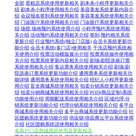
全部
蛋糕店系统使用更新相关
剧本杀小程序更新相关介
绍
剧本杀小程序使用相关介绍
美容美发系统更新内容介
绍
会议报名签到系统使用相关
美容美发系统使用相关介
绍
门诊医疗系统使用相关介绍
门诊医疗系统更新相关介
绍
场馆,场地预约系统使用介绍
小程序预约系统使用相
关介绍
活动预约系统使用相关介绍
签到,预约相关系统
更新介绍
行业预约系统(独立门店版)
会员卡系统更新功
能介绍
会员卡系统(多门店)使用相关
干洗店预约系统相
关使用介绍
投票活动模版展示介绍
投票系统操作使用相
关介绍
投票系统更新内容相关介绍
剧场/剧院选座订票
系统使用相关介绍
客运票务系统使用相关介绍
剧场/剧
院选座订票系统更新功能介绍
通用票务系统更新相关功
能详情
通用票务系统使用相关介绍
经纪人小程序更新使
用介绍
盲盒商城系统使用相关
拍卖分销系统更新相关介
绍
拍卖分销商城系统使用相关介绍
POD(商品定制)系统
功能使用介绍
周期配送系统使用相关介绍
区域代理,分
销系统更新功能介绍
代理分销系统使用相关介绍
多平台
商城系统使用相关介绍
多平台商城系统更新功能介绍
社
区团购系统更新功能介绍
供应链/供应商云平台系统使用
介绍
社区团购系统适使用相关介绍
多商户门店商城系统使用及更新相关