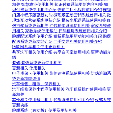
相关
智慧农业使用相关
知识付费系统更新内容相关
知
识付费系统使用相关介绍
连锁门店小程序使用介绍
连锁
门店小程序版更新功能
微现场互动营销系统使用相关
微
现场互动营销系统更新介绍
桶装水配送系统使用相关
红
包抽奖系统更新相关
红包抽奖系统使用相关
家政系统使
用相关
家教系统使用帮助
扫码租赁系统使用相关介绍
跑腿配送系统使用介绍
租赁系统更新功能相关介绍
跑腿
配送系统更新功能介绍
二手交易相关使用相关介绍
物联网共享相关使用更新相关
共享洗车相关使用介绍
共享自习室使用相关
更新功能介
绍
装修,装饰系统更新使用相关
更新相关
使用相关
电子质保卡使用相关
防伪追溯系统使用相关
防伪追溯系
统更新功能详情
汽车销售、租赁、保养相关
汽车维修保养小程序使用相关
汽车租赁操作使用相关
更
新相关
其他相关使用帮助相关
代驾系统使用相关介绍
代驾系统
更新功能
跑腿系统（独立版）使用及更新相关