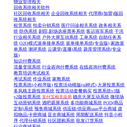
物业管理相关
回收系统相关软件
社区回收系统相关
企业回收系统相关
代理商(加盟)版回
收系统相关
租赁系统
拍卖分销系统
医疗问诊相关系统
政务相关系
统
防伪系统
剧院,剧场选座票务系统
客运班车系统
干洗
行业相关系统
户外大屏互动系统
工单系统
自助任务系
统
O2O模式派单接单系统
派单接单系统(专业版)
家政派
单系统
测评系统
云课堂(直播)系统
题库管理系统(专业
版)
知识付费系统
流量变现系统
行业咨询付费系统
在线咨询付费系统
教育培训考试相关
考试系统
作业系统
家教系统
投票系统(小程序版)
投票活动模版(ui样式)
大屏投票系统
多风格主题投票系统
投票活动套餐购买
投票系统v3版
v2版投票系统
婚庆大屏互动系统
微现场
支付宝相关应用
互动营销系统
酒吧霸屏系统
多功能商城系统
POD(商品
定制)系统
预售商城系统
供应链/供应商saas平台商城
虚
拟物品/卡密商城
盲盒商城系统
周期配送系统
抖音小程
序
代理分销系统
社区团购系统
批发订货系统
行业商城系统