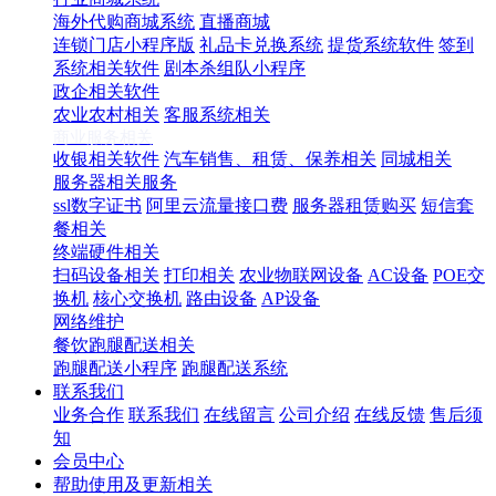
海外代购商城系统
直播商城
连锁门店小程序版
礼品卡兑换系统
提货系统软件
签到
系统相关软件
剧本杀组队小程序
政企相关软件
农业农村相关
客服系统相关
商业服务相关
收银相关软件
汽车销售、租赁、保养相关
同城相关
服务器相关服务
ssl数字证书
阿里云流量接口费
服务器租赁购买
短信套
餐相关
终端硬件相关
扫码设备相关
打印相关
农业物联网设备
AC设备
POE交
换机
核心交换机
路由设备
AP设备
网络维护
餐饮跑腿配送相关
跑腿配送小程序
跑腿配送系统
联系我们
业务合作
联系我们
在线留言
公司介绍
在线反馈
售后须
知
会员中心
帮助使用及更新相关