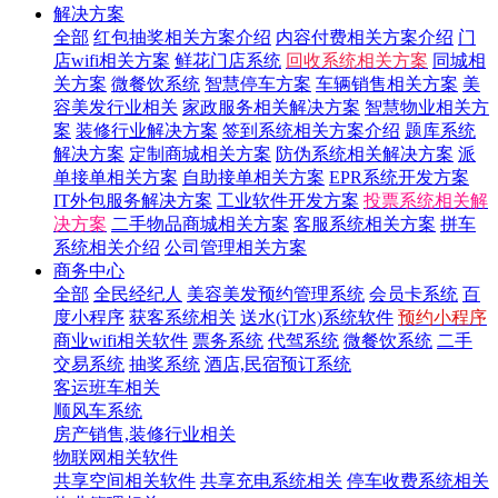
解决方案
全部
红包抽奖相关方案介绍
内容付费相关方案介绍
门
店wifi相关方案
鲜花门店系统
回收系统相关方案
同城相
关方案
微餐饮系统
智慧停车方案
车辆销售相关方案
美
容美发行业相关
家政服务相关解决方案
智慧物业相关方
案
装修行业解决方案
签到系统相关方案介绍
题库系统
解决方案
定制商城相关方案
防伪系统相关解决方案
派
单接单相关方案
自助接单相关方案
EPR系统开发方案
IT外包服务解决方案
工业软件开发方案
投票系统相关解
决方案
二手物品商城相关方案
客服系统相关方案
拼车
系统相关介绍
公司管理相关方案
商务中心
全部
全民经纪人
美容美发预约管理系统
会员卡系统
百
度小程序
获客系统相关
送水(订水)系统软件
预约小程序
商业wifi相关软件
票务系统
代驾系统
微餐饮系统
二手
交易系统
抽奖系统
酒店,民宿预订系统
客运班车相关
顺风车系统
房产销售,装修行业相关
物联网相关软件
共享空间相关软件
共享充电系统相关
停车收费系统相关