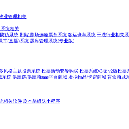
物业管理相关
收系统相关
防伪系统
剧院,剧场选座票务系统
客运班车系统
干洗行业相关系
课堂(直播)系统
题库管理系统(专业版)
多风格主题投票系统
投票活动套餐购买
投票系统v3版
v2版投票
城系统
供应链/供应商saas平台商城
虚拟物品/卡密商城
盲盒商城
统相关软件
剧本杀组队小程序