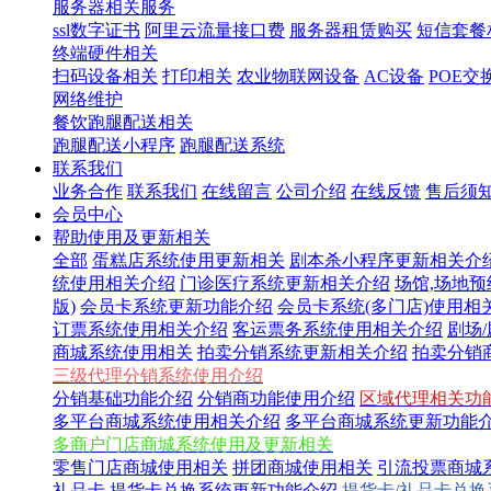
服务器相关服务
ssl数字证书
阿里云流量接口费
服务器租赁购买
短信套餐
终端硬件相关
扫码设备相关
打印相关
农业物联网设备
AC设备
POE交
网络维护
餐饮跑腿配送相关
跑腿配送小程序
跑腿配送系统
联系我们
业务合作
联系我们
在线留言
公司介绍
在线反馈
售后须
会员中心
帮助使用及更新相关
全部
蛋糕店系统使用更新相关
剧本杀小程序更新相关介
统使用相关介绍
门诊医疗系统更新相关介绍
场馆,场地
版)
会员卡系统更新功能介绍
会员卡系统(多门店)使用相
订票系统使用相关介绍
客运票务系统使用相关介绍
剧场
商城系统使用相关
拍卖分销系统更新相关介绍
拍卖分销
三级代理分销系统使用介绍
分销基础功能介绍
分销商功能使用介绍
区域代理相关功
多平台商城系统使用相关介绍
多平台商城系统更新功能
多商户门店商城系统使用及更新相关
零售门店商城使用相关
拼团商城使用相关
引流投票商城
礼品卡,提货卡兑换系统更新功能介绍
提货卡/礼品卡兑