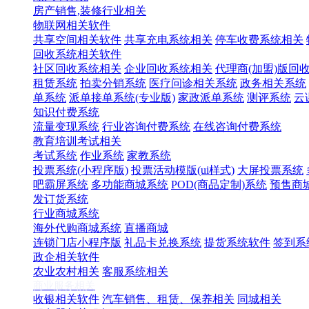
房产销售,装修行业相关
物联网相关软件
共享空间相关软件
共享充电系统相关
停车收费系统相关
回收系统相关软件
社区回收系统相关
企业回收系统相关
代理商(加盟)版回
租赁系统
拍卖分销系统
医疗问诊相关系统
政务相关系统
单系统
派单接单系统(专业版)
家政派单系统
测评系统
云
知识付费系统
流量变现系统
行业咨询付费系统
在线咨询付费系统
教育培训考试相关
考试系统
作业系统
家教系统
投票系统(小程序版)
投票活动模版(ui样式)
大屏投票系统
吧霸屏系统
多功能商城系统
POD(商品定制)系统
预售商
发订货系统
行业商城系统
海外代购商城系统
直播商城
连锁门店小程序版
礼品卡兑换系统
提货系统软件
签到系
政企相关软件
农业农村相关
客服系统相关
商业服务相关
收银相关软件
汽车销售、租赁、保养相关
同城相关