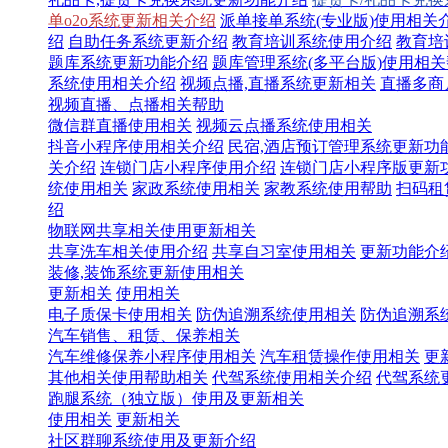
单o2o系统更新相关介绍
派单接单系统(专业版)使用相关
绍
自助任务系统更新介绍
教育培训系统使用介绍
教育培
题库系统更新功能介绍
题库管理系统(多平台版)使用相
系统使用相关介绍
视频点播,直播系统更新相关
直播多商
视频直播、点播相关帮助
微信群直播使用相关
视频云点播系统使用相关
抖音小程序使用相关介绍
民宿,酒店预订管理系统更新功
关介绍
连锁门店小程序使用介绍
连锁门店小程序版更新
统使用相关
家政系统使用相关
家教系统使用帮助
扫码租
绍
物联网共享相关使用更新相关
共享洗车相关使用介绍
共享自习室使用相关
更新功能介
装修,装饰系统更新使用相关
更新相关
使用相关
电子质保卡使用相关
防伪追溯系统使用相关
防伪追溯系
汽车销售、租赁、保养相关
汽车维修保养小程序使用相关
汽车租赁操作使用相关
更
其他相关使用帮助相关
代驾系统使用相关介绍
代驾系统
跑腿系统（独立版）使用及更新相关
使用相关
更新相关
社区群聊系统使用及更新介绍