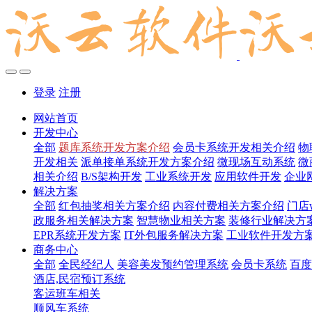
登录
注册
网站首页
开发中心
全部
题库系统开发方案介绍
会员卡系统开发相关介绍
物
开发相关
派单接单系统开发方案介绍
微现场互动系统
微
相关介绍
B/S架构开发
工业系统开发
应用软件开发
企业
解决方案
全部
红包抽奖相关方案介绍
内容付费相关方案介绍
门店
政服务相关解决方案
智慧物业相关方案
装修行业解决方
EPR系统开发方案
IT外包服务解决方案
工业软件开发方
商务中心
全部
全民经纪人
美容美发预约管理系统
会员卡系统
百度
酒店,民宿预订系统
客运班车相关
顺风车系统