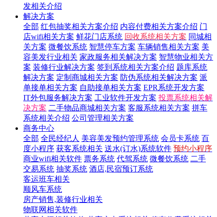
发相关介绍
解决方案
全部
红包抽奖相关方案介绍
内容付费相关方案介绍
门
店wifi相关方案
鲜花门店系统
回收系统相关方案
同城相
关方案
微餐饮系统
智慧停车方案
车辆销售相关方案
美
容美发行业相关
家政服务相关解决方案
智慧物业相关方
案
装修行业解决方案
签到系统相关方案介绍
题库系统
解决方案
定制商城相关方案
防伪系统相关解决方案
派
单接单相关方案
自助接单相关方案
EPR系统开发方案
IT外包服务解决方案
工业软件开发方案
投票系统相关解
决方案
二手物品商城相关方案
客服系统相关方案
拼车
系统相关介绍
公司管理相关方案
商务中心
全部
全民经纪人
美容美发预约管理系统
会员卡系统
百
度小程序
获客系统相关
送水(订水)系统软件
预约小程序
商业wifi相关软件
票务系统
代驾系统
微餐饮系统
二手
交易系统
抽奖系统
酒店,民宿预订系统
客运班车相关
顺风车系统
房产销售,装修行业相关
物联网相关软件