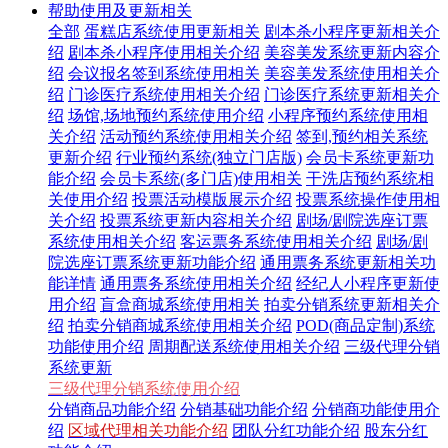
帮助使用及更新相关
全部
蛋糕店系统使用更新相关
剧本杀小程序更新相关介
绍
剧本杀小程序使用相关介绍
美容美发系统更新内容介
绍
会议报名签到系统使用相关
美容美发系统使用相关介
绍
门诊医疗系统使用相关介绍
门诊医疗系统更新相关介
绍
场馆,场地预约系统使用介绍
小程序预约系统使用相
关介绍
活动预约系统使用相关介绍
签到,预约相关系统
更新介绍
行业预约系统(独立门店版)
会员卡系统更新功
能介绍
会员卡系统(多门店)使用相关
干洗店预约系统相
关使用介绍
投票活动模版展示介绍
投票系统操作使用相
关介绍
投票系统更新内容相关介绍
剧场/剧院选座订票
系统使用相关介绍
客运票务系统使用相关介绍
剧场/剧
院选座订票系统更新功能介绍
通用票务系统更新相关功
能详情
通用票务系统使用相关介绍
经纪人小程序更新使
用介绍
盲盒商城系统使用相关
拍卖分销系统更新相关介
绍
拍卖分销商城系统使用相关介绍
POD(商品定制)系统
功能使用介绍
周期配送系统使用相关介绍
三级代理分销
系统更新
三级代理分销系统使用介绍
分销商品功能介绍
分销基础功能介绍
分销商功能使用介
绍
区域代理相关功能介绍
团队分红功能介绍
股东分红