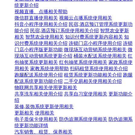
统更新介绍
视频直播、点播相关帮助
微信群直播使用相关
视频云点播系统使用相关
抖音小程序使用相关介绍
民宿,酒店预订管理系统更新功
能介绍
民宿,酒店预订系统使用相关介绍
智慧农业更新
相关
智慧农业使用相关
知识付费系统更新内容相关
知
识付费系统使用相关介绍
连锁门店小程序使用介绍
连锁
门店小程序版更新功能
微现场互动营销系统使用相关
微
现场互动营销系统更新介绍
桶装水配送系统使用相关
红
包抽奖系统更新相关
红包抽奖系统使用相关
家政系统使
用相关
家教系统使用帮助
扫码租赁系统使用相关介绍
跑腿配送系统使用介绍
租赁系统更新功能相关介绍
跑腿
配送系统更新功能介绍
二手交易相关使用相关介绍
物联网共享相关使用更新相关
共享洗车相关使用介绍
共享自习室使用相关
更新功能介
绍
装修,装饰系统更新使用相关
更新相关
使用相关
电子质保卡使用相关
防伪追溯系统使用相关
防伪追溯系
统更新功能详情
汽车销售、租赁、保养相关