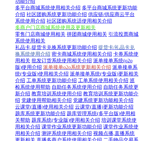
功能介绍
多平台商城系统使用相关介绍
多平台商城系统更新功能
介绍
社区团购系统更新功能介绍
供应链/供应商云平台
系统使用介绍
社区团购系统适使用相关介绍
多商户门店商城系统使用及更新相关
零售门店商城使用相关
拼团商城使用相关
引流投票商城
系统使用相关
礼品卡,提货卡兑换系统更新功能介绍
提货卡/礼品卡兑
换系统使用介绍
密卡商城系统使用相关介绍
卡券系统使
用相关
批发订货系统使用相关介绍
派单接单系统(o2o
版)使用介绍
派单接单o2o系统更新相关介绍
派单接单系
统(专业版)使用相关介绍
派单接单系统(专业版)更新相关
介绍
工单系统更新功能介绍
工单系统使用相关介绍
巡
检系统使用帮助
自助任务系统使用介绍
自助任务系统更
新介绍
教育培训系统使用介绍
教育培训系统更新功能介
绍
党建使用帮助相关介绍
党建系统更新功能相关介绍
云课堂(直播)使用相关介绍
云课堂(直播)更新功能介绍
题库系统更新功能介绍
题库管理系统(多平台版)使用相
关帮助
题库系统(专业版)使用相关介绍
培训课堂系统使
用相关介绍
课堂作业系统更新功能介绍
课堂作业系统使
用相关介绍
测评系统使用相关介绍
视频点播,直播系统
更新相关
直播多商户系统使用相关介绍
二手物品交易系