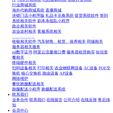
行业商城系统
海外代购商城系统
直播商城
连锁门店小程序版
礼品卡兑换系统
提货系统软件
签到
系统相关软件
剧本杀组队小程序
政企相关软件
农业农村相关
客服系统相关
商业服务相关
收银相关软件
汽车销售、租赁、保养相关
同城相关
服务器相关服务
ssl数字证书
阿里云流量接口费
服务器租赁购买
短信套
餐相关
终端硬件相关
扫码设备相关
打印相关
农业物联网设备
AC设备
POE交
换机
核心交换机
路由设备
AP设备
网络维护
餐饮跑腿配送相关
跑腿配送小程序
跑腿配送系统
联系我们
业务合作
联系我们
在线留言
公司介绍
在线反馈
售后须
知
会员中心