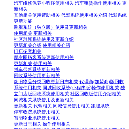
汽车维修保养小程序使用相关
汽车租赁操作使用相关
更
新相关
其他相关使用帮助相关
代驾系统使用相关介绍
代驾系统
更新功能
跑腿系统（独立版）使用及更新相关
使用相关
更新相关
社区群聊系统使用及更新介绍
更新相关介绍
使用相关介绍
门店拓客相关
朋友圈拓客系统更新使用相关
更新相关
使用相关
拼车带货系统更新相关
回收系统使用更新相关
废旧物品分类回收更新日志相关
代理商(加盟商)版回收
系统使用相关
同城回收系统(小程序版)操作使用相关
独
立门店版回收系统使用相关
社区回收版使用介绍相关
同城相关系统使用及更新相关
更新相关
代驾相关
同城信息使用相关
跑腿系统
停车收费系统使用相关
智能物业系统使用相关
更新日志相关
操作使用相关