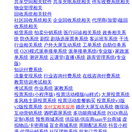
共享空间相关软件
共享充电系统相关
停车收费系统相关
物业管理相关
回收系统相关软件
社区回收系统相关
企业回收系统相关
代理商(加盟)版回
收系统相关
租赁系统
拍卖分销系统
医疗问诊相关系统
政务相关系
统
防伪系统
剧院,剧场选座票务系统
客运班车系统
干洗
行业相关系统
户外大屏互动系统
工单系统
自助任务系
统
O2O模式派单接单系统
派单接单系统(专业版)
家政派
单系统
测评系统
云课堂(直播)系统
题库管理系统(专业
版)
知识付费系统
流量变现系统
行业咨询付费系统
在线咨询付费系统
教育培训考试相关
考试系统
作业系统
家教系统
投票系统(小程序版)
投票活动模版(ui样式)
大屏投票系统
多风格主题投票系统
投票活动套餐购买
投票系统v3版
v2版投票系统
婚庆大屏互动系统
微现场
支付宝相关应用
互动营销系统
酒吧霸屏系统
多功能商城系统
POD(商品
定制)系统
预售商城系统
供应链/供应商saas平台商城
虚
拟物品/卡密商城
盲盒商城系统
周期配送系统
抖音小程
序
代理分销系统
社区团购系统
批发订货系统