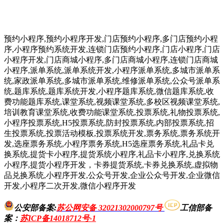
预约小程序,预约小程序开发,门店预约小程序,多门店预约小程
序,小程序预约系统开发,连锁门店预约小程序,门店小程序,门店
小程序开发,门店商城小程序,多门店商城小程序,连锁门店商城
小程序,派单系统,派单系统开发,小程序派单系统,多城市派单系
统,家政派单系统,多城市派单系统,维修派单系统,公众号派单系
统,题库系统,题库系统开发,小程序题库系统,微信题库系统,收
费功能题库系统,课堂系统,视频课堂系统,多校区视频课堂系统,
培训教育课堂系统,收费功能课堂系统,投票系统,礼物投票系统,
小程序投票系统,H5投票系统,防封投票系统,内部投票系统,招
生投票系统,投票活动模板,投票系统开发,票务系统,票务系统开
发,选座票务系统,小程序票务系统,H5选座票务系统,礼品卡兑
换系统,提货卡小程序,提货系统小程序,礼品卡小程序,兑换系统
小程序,提货小程序开发，卡券提货系统,卡券兑换系统,虚拟物
品兑换系统,小程序开发,公众号开发,企业公众号开发,企业微信
开发,小程序二次开发,微信小程序开发
公安部备案:
苏公网安备 32021302000797号
工信部备
案
：
苏ICP备14018712号-1