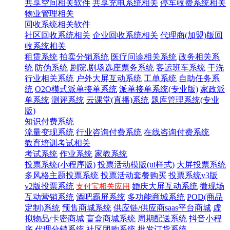
共享空间相关软件
共享充电系统相关
停车收费系统相关
物业管理相关
回收系统相关软件
社区回收系统相关
企业回收系统相关
代理商(加盟)版回
收系统相关
租赁系统
拍卖分销系统
医疗问诊相关系统
政务相关系
统
防伪系统
剧院,剧场选座票务系统
客运班车系统
干洗
行业相关系统
户外大屏互动系统
工单系统
自助任务系
统
O2O模式派单接单系统
派单接单系统(专业版)
家政派
单系统
测评系统
云课堂(直播)系统
题库管理系统(专业
版)
知识付费系统
流量变现系统
行业咨询付费系统
在线咨询付费系统
教育培训考试相关
考试系统
作业系统
家教系统
投票系统(小程序版)
投票活动模版(ui样式)
大屏投票系统
多风格主题投票系统
投票活动套餐购买
投票系统v3版
v2版投票系统
婚庆大屏互动系统
微现场
支付宝相关应用
互动营销系统
酒吧霸屏系统
多功能商城系统
POD(商品
定制)系统
预售商城系统
供应链/供应商saas平台商城
虚
拟物品/卡密商城
盲盒商城系统
周期配送系统
抖音小程
序
代理分销系统
社区团购系统
批发订货系统