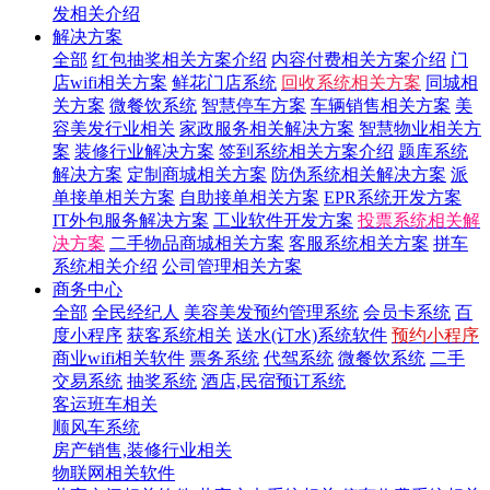
发相关介绍
解决方案
全部
红包抽奖相关方案介绍
内容付费相关方案介绍
门
店wifi相关方案
鲜花门店系统
回收系统相关方案
同城相
关方案
微餐饮系统
智慧停车方案
车辆销售相关方案
美
容美发行业相关
家政服务相关解决方案
智慧物业相关方
案
装修行业解决方案
签到系统相关方案介绍
题库系统
解决方案
定制商城相关方案
防伪系统相关解决方案
派
单接单相关方案
自助接单相关方案
EPR系统开发方案
IT外包服务解决方案
工业软件开发方案
投票系统相关解
决方案
二手物品商城相关方案
客服系统相关方案
拼车
系统相关介绍
公司管理相关方案
商务中心
全部
全民经纪人
美容美发预约管理系统
会员卡系统
百
度小程序
获客系统相关
送水(订水)系统软件
预约小程序
商业wifi相关软件
票务系统
代驾系统
微餐饮系统
二手
交易系统
抽奖系统
酒店,民宿预订系统
客运班车相关
顺风车系统
房产销售,装修行业相关
物联网相关软件