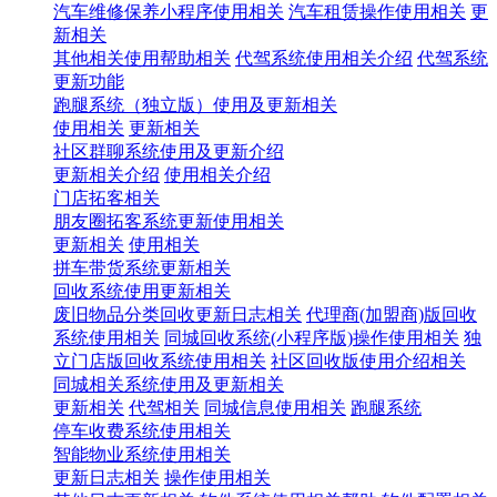
汽车维修保养小程序使用相关
汽车租赁操作使用相关
更
新相关
其他相关使用帮助相关
代驾系统使用相关介绍
代驾系统
更新功能
跑腿系统（独立版）使用及更新相关
使用相关
更新相关
社区群聊系统使用及更新介绍
更新相关介绍
使用相关介绍
门店拓客相关
朋友圈拓客系统更新使用相关
更新相关
使用相关
拼车带货系统更新相关
回收系统使用更新相关
废旧物品分类回收更新日志相关
代理商(加盟商)版回收
系统使用相关
同城回收系统(小程序版)操作使用相关
独
立门店版回收系统使用相关
社区回收版使用介绍相关
同城相关系统使用及更新相关
更新相关
代驾相关
同城信息使用相关
跑腿系统
停车收费系统使用相关
智能物业系统使用相关
更新日志相关
操作使用相关