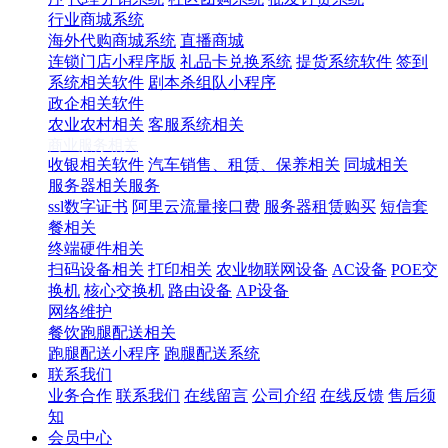
行业商城系统
海外代购商城系统
直播商城
连锁门店小程序版
礼品卡兑换系统
提货系统软件
签到
系统相关软件
剧本杀组队小程序
政企相关软件
农业农村相关
客服系统相关
商业服务相关
收银相关软件
汽车销售、租赁、保养相关
同城相关
服务器相关服务
ssl数字证书
阿里云流量接口费
服务器租赁购买
短信套
餐相关
终端硬件相关
扫码设备相关
打印相关
农业物联网设备
AC设备
POE交
换机
核心交换机
路由设备
AP设备
网络维护
餐饮跑腿配送相关
跑腿配送小程序
跑腿配送系统
联系我们
业务合作
联系我们
在线留言
公司介绍
在线反馈
售后须
知
会员中心