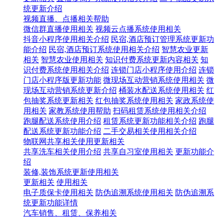
统更新介绍
视频直播、点播相关帮助
微信群直播使用相关
视频云点播系统使用相关
抖音小程序使用相关介绍
民宿,酒店预订管理系统更新功
能介绍
民宿,酒店预订系统使用相关介绍
智慧农业更新
相关
智慧农业使用相关
知识付费系统更新内容相关
知
识付费系统使用相关介绍
连锁门店小程序使用介绍
连锁
门店小程序版更新功能
微现场互动营销系统使用相关
微
现场互动营销系统更新介绍
桶装水配送系统使用相关
红
包抽奖系统更新相关
红包抽奖系统使用相关
家政系统使
用相关
家教系统使用帮助
扫码租赁系统使用相关介绍
跑腿配送系统使用介绍
租赁系统更新功能相关介绍
跑腿
配送系统更新功能介绍
二手交易相关使用相关介绍
物联网共享相关使用更新相关
共享洗车相关使用介绍
共享自习室使用相关
更新功能介
绍
装修,装饰系统更新使用相关
更新相关
使用相关
电子质保卡使用相关
防伪追溯系统使用相关
防伪追溯系
统更新功能详情
汽车销售、租赁、保养相关