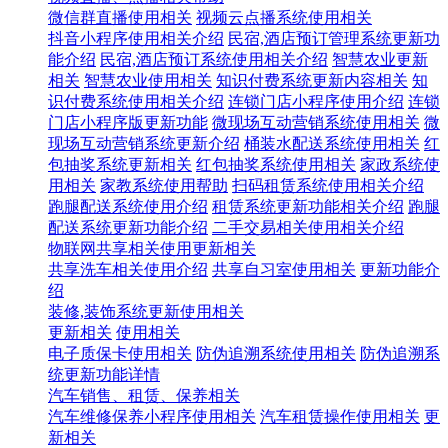
微信群直播使用相关
视频云点播系统使用相关
抖音小程序使用相关介绍
民宿,酒店预订管理系统更新功
能介绍
民宿,酒店预订系统使用相关介绍
智慧农业更新
相关
智慧农业使用相关
知识付费系统更新内容相关
知
识付费系统使用相关介绍
连锁门店小程序使用介绍
连锁
门店小程序版更新功能
微现场互动营销系统使用相关
微
现场互动营销系统更新介绍
桶装水配送系统使用相关
红
包抽奖系统更新相关
红包抽奖系统使用相关
家政系统使
用相关
家教系统使用帮助
扫码租赁系统使用相关介绍
跑腿配送系统使用介绍
租赁系统更新功能相关介绍
跑腿
配送系统更新功能介绍
二手交易相关使用相关介绍
物联网共享相关使用更新相关
共享洗车相关使用介绍
共享自习室使用相关
更新功能介
绍
装修,装饰系统更新使用相关
更新相关
使用相关
电子质保卡使用相关
防伪追溯系统使用相关
防伪追溯系
统更新功能详情
汽车销售、租赁、保养相关
汽车维修保养小程序使用相关
汽车租赁操作使用相关
更
新相关