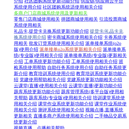
介绍
社区团购系统更新功能介绍
供应链/供应商云平台
系统使用介绍
社区团购系统适使用相关介绍
多商户门店商城系统使用及更新相关
零售门店商城使用相关
拼团商城使用相关
引流投票商城
系统使用相关
礼品卡,提货卡兑换系统更新功能介绍
提货卡/礼品卡兑
换系统使用介绍
密卡商城系统使用相关介绍
卡券系统使
用相关
批发订货系统使用相关介绍
派单接单系统(o2o
版)使用介绍
派单接单o2o系统更新相关介绍
派单接单系
统(专业版)使用相关介绍
派单接单系统(专业版)更新相关
介绍
工单系统更新功能介绍
工单系统使用相关介绍
巡
检系统使用帮助
自助任务系统使用介绍
自助任务系统更
新介绍
教育培训系统使用介绍
教育培训系统更新功能介
绍
党建使用帮助相关介绍
党建系统更新功能相关介绍
云课堂(直播)使用相关介绍
云课堂(直播)更新功能介绍
题库系统更新功能介绍
题库管理系统(多平台版)使用相
关帮助
题库系统(专业版)使用相关介绍
培训课堂系统使
用相关介绍
课堂作业系统更新功能介绍
课堂作业系统使
用相关介绍
测评系统使用相关介绍
视频点播,直播系统
更新相关
直播多商户系统使用相关介绍
二手物品交易系
统更新介绍
视频直播、点播相关帮助