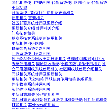
其他相关使用帮助相关
代驾系统使用相关介绍
代驾系统
更新功能
跑腿系统（独立版）使用及更新相关
使用相关
更新相关
社区群聊系统使用及更新介绍
更新相关介绍
使用相关介绍
门店拓客相关
朋友圈拓客系统更新使用相关
更新相关
使用相关
拼车带货系统更新相关
回收系统使用更新相关
废旧物品分类回收更新日志相关
代理商(加盟商)版回收
系统使用相关
同城回收系统(小程序版)操作使用相关
独
立门店版回收系统使用相关
社区回收版使用介绍相关
同城相关系统使用及更新相关
更新相关
代驾相关
同城信息使用相关
跑腿系统
停车收费系统使用相关
智能物业系统使用相关
更新日志相关
操作使用相关
其他日志更新相关
软件系统使用相关帮助
软件配置相关
打印相关
其他操作使用帮助