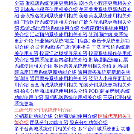
全部
蛋糕店系统使用更新相关
剧本杀小程序更新相关介
绍
剧本杀小程序使用相关介绍
美容美发系统更新内容介
绍
会议报名签到系统使用相关
美容美发系统使用相关介
绍
门诊医疗系统使用相关介绍
门诊医疗系统更新相关介
绍
场馆,场地预约系统使用介绍
小程序预约系统使用相
关介绍
活动预约系统使用相关介绍
签到,预约相关系统
更新介绍
行业预约系统(独立门店版)
会员卡系统更新功
能介绍
会员卡系统(多门店)使用相关
干洗店预约系统相
关使用介绍
投票活动模版展示介绍
投票系统操作使用相
关介绍
投票系统更新内容相关介绍
剧场/剧院选座订票
系统使用相关介绍
客运票务系统使用相关介绍
剧场/剧
院选座订票系统更新功能介绍
通用票务系统更新相关功
能详情
通用票务系统使用相关介绍
经纪人小程序更新使
用介绍
盲盒商城系统使用相关
拍卖分销系统更新相关介
绍
拍卖分销商城系统使用相关介绍
POD(商品定制)系统
功能使用介绍
周期配送系统使用相关介绍
三级代理分销
系统更新
三级代理分销系统使用介绍
分销基础功能介绍
分销商功能使用介绍
区域代理相关功
能介绍
团队分红功能介绍
股东分红功能介绍
多平台商城系统使用相关介绍
多平台商城系统更新功能