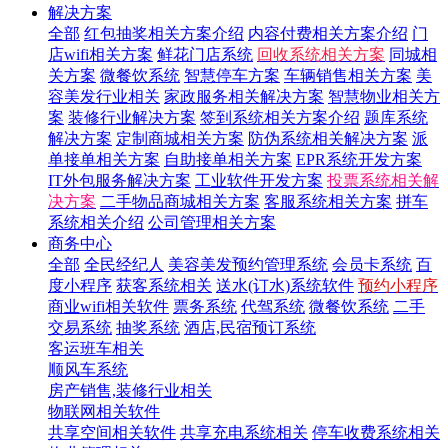
解决方案
全部
红包抽奖相关方案介绍
内容付费相关方案介绍
门
店wifi相关方案
鲜花门店系统
回收系统相关方案
同城相
关方案
微餐饮系统
智慧停车方案
车辆销售相关方案
美
容美发行业相关
家政服务相关解决方案
智慧物业相关方
案
装修行业解决方案
签到系统相关方案介绍
题库系统
解决方案
定制商城相关方案
防伪系统相关解决方案
派
单接单相关方案
自助接单相关方案
EPR系统开发方案
IT外包服务解决方案
工业软件开发方案
投票系统相关解
决方案
二手物品商城相关方案
客服系统相关方案
拼车
系统相关介绍
公司管理相关方案
商务中心
全部
全民经纪人
美容美发预约管理系统
会员卡系统
百
度小程序
获客系统相关
送水(订水)系统软件
预约小程序
商业wifi相关软件
票务系统
代驾系统
微餐饮系统
二手
交易系统
抽奖系统
酒店,民宿预订系统
客运班车相关
顺风车系统
房产销售,装修行业相关
物联网相关软件
共享空间相关软件
共享充电系统相关
停车收费系统相关