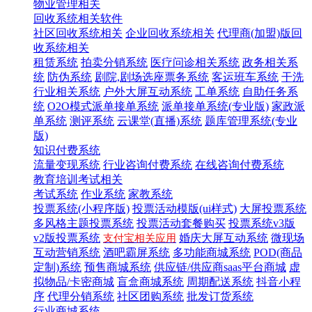
物业管理相关
回收系统相关软件
社区回收系统相关
企业回收系统相关
代理商(加盟)版回
收系统相关
租赁系统
拍卖分销系统
医疗问诊相关系统
政务相关系
统
防伪系统
剧院,剧场选座票务系统
客运班车系统
干洗
行业相关系统
户外大屏互动系统
工单系统
自助任务系
统
O2O模式派单接单系统
派单接单系统(专业版)
家政派
单系统
测评系统
云课堂(直播)系统
题库管理系统(专业
版)
知识付费系统
流量变现系统
行业咨询付费系统
在线咨询付费系统
教育培训考试相关
考试系统
作业系统
家教系统
投票系统(小程序版)
投票活动模版(ui样式)
大屏投票系统
多风格主题投票系统
投票活动套餐购买
投票系统v3版
v2版投票系统
婚庆大屏互动系统
微现场
支付宝相关应用
互动营销系统
酒吧霸屏系统
多功能商城系统
POD(商品
定制)系统
预售商城系统
供应链/供应商saas平台商城
虚
拟物品/卡密商城
盲盒商城系统
周期配送系统
抖音小程
序
代理分销系统
社区团购系统
批发订货系统
行业商城系统