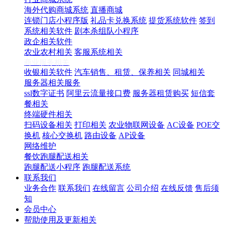
海外代购商城系统
直播商城
连锁门店小程序版
礼品卡兑换系统
提货系统软件
签到
系统相关软件
剧本杀组队小程序
政企相关软件
农业农村相关
客服系统相关
商业服务相关
收银相关软件
汽车销售、租赁、保养相关
同城相关
服务器相关服务
ssl数字证书
阿里云流量接口费
服务器租赁购买
短信套
餐相关
终端硬件相关
扫码设备相关
打印相关
农业物联网设备
AC设备
POE交
换机
核心交换机
路由设备
AP设备
网络维护
餐饮跑腿配送相关
跑腿配送小程序
跑腿配送系统
联系我们
业务合作
联系我们
在线留言
公司介绍
在线反馈
售后须
知
会员中心
帮助使用及更新相关