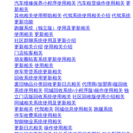
汽车维修保养小程序使用相关
汽车租赁操作使用相关
更
新相关
其他相关使用帮助相关
代驾系统使用相关介绍
代驾系统
更新功能
跑腿系统（独立版）使用及更新相关
使用相关
更新相关
社区群聊系统使用及更新介绍
更新相关介绍
使用相关介绍
门店拓客相关
朋友圈拓客系统更新使用相关
更新相关
使用相关
拼车带货系统更新相关
回收系统使用更新相关
废旧物品分类回收更新日志相关
代理商(加盟商)版回收
系统使用相关
同城回收系统(小程序版)操作使用相关
独
立门店版回收系统使用相关
社区回收版使用介绍相关
同城相关系统使用及更新相关
更新相关
代驾相关
同城信息使用相关
跑腿系统
停车收费系统使用相关
智能物业系统使用相关
更新日志相关
操作使用相关