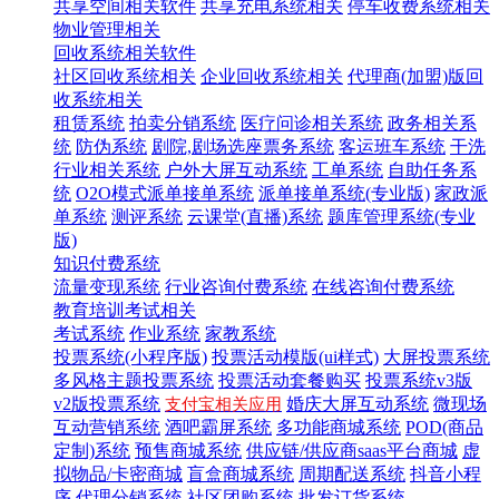
共享空间相关软件
共享充电系统相关
停车收费系统相关
物业管理相关
回收系统相关软件
社区回收系统相关
企业回收系统相关
代理商(加盟)版回
收系统相关
租赁系统
拍卖分销系统
医疗问诊相关系统
政务相关系
统
防伪系统
剧院,剧场选座票务系统
客运班车系统
干洗
行业相关系统
户外大屏互动系统
工单系统
自助任务系
统
O2O模式派单接单系统
派单接单系统(专业版)
家政派
单系统
测评系统
云课堂(直播)系统
题库管理系统(专业
版)
知识付费系统
流量变现系统
行业咨询付费系统
在线咨询付费系统
教育培训考试相关
考试系统
作业系统
家教系统
投票系统(小程序版)
投票活动模版(ui样式)
大屏投票系统
多风格主题投票系统
投票活动套餐购买
投票系统v3版
v2版投票系统
婚庆大屏互动系统
微现场
支付宝相关应用
互动营销系统
酒吧霸屏系统
多功能商城系统
POD(商品
定制)系统
预售商城系统
供应链/供应商saas平台商城
虚
拟物品/卡密商城
盲盒商城系统
周期配送系统
抖音小程
序
代理分销系统
社区团购系统
批发订货系统