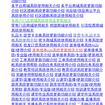
功能介绍
多平台商城系统使用相关介绍
多平台商城系统更新功能
介绍
社区团购系统更新功能介绍
供应链/供应商云平台
系统使用介绍
社区团购系统适使用相关介绍
多商户门店商城系统使用及更新相关
零售门店商城使用相关
拼团商城使用相关
引流投票商城
系统使用相关
礼品卡,提货卡兑换系统更新功能介绍
提货卡/礼品卡兑
换系统使用介绍
密卡商城系统使用相关介绍
卡券系统使
用相关
批发订货系统使用相关介绍
派单接单系统(o2o
版)使用介绍
派单接单o2o系统更新相关介绍
派单接单系
统(专业版)使用相关介绍
派单接单系统(专业版)更新相关
介绍
工单系统更新功能介绍
工单系统使用相关介绍
巡
检系统使用帮助
自助任务系统使用介绍
自助任务系统更
新介绍
教育培训系统使用介绍
教育培训系统更新功能介
绍
党建使用帮助相关介绍
党建系统更新功能相关介绍
云课堂(直播)使用相关介绍
云课堂(直播)更新功能介绍
题库系统更新功能介绍
题库管理系统(多平台版)使用相
关帮助
题库系统(专业版)使用相关介绍
培训课堂系统使
用相关介绍
课堂作业系统更新功能介绍
课堂作业系统使
用相关介绍
测评系统使用相关介绍
视频点播,直播系统
更新相关
直播多商户系统使用相关介绍
二手物品交易系