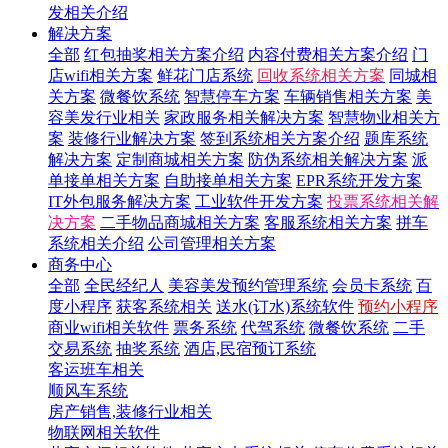
发相关介绍
解决方案
全部
红包抽奖相关方案介绍
内容付费相关方案介绍
门
店wifi相关方案
鲜花门店系统
回收系统相关方案
同城相
关方案
微餐饮系统
智慧停车方案
车辆销售相关方案
美
容美发行业相关
家政服务相关解决方案
智慧物业相关方
案
装修行业解决方案
签到系统相关方案介绍
题库系统
解决方案
定制商城相关方案
防伪系统相关解决方案
派
单接单相关方案
自助接单相关方案
EPR系统开发方案
IT外包服务解决方案
工业软件开发方案
投票系统相关解
决方案
二手物品商城相关方案
客服系统相关方案
拼车
系统相关介绍
公司管理相关方案
商务中心
全部
全民经纪人
美容美发预约管理系统
会员卡系统
百
度小程序
获客系统相关
送水(订水)系统软件
预约小程序
商业wifi相关软件
票务系统
代驾系统
微餐饮系统
二手
交易系统
抽奖系统
酒店,民宿预订系统
客运班车相关
顺风车系统
房产销售,装修行业相关
物联网相关软件