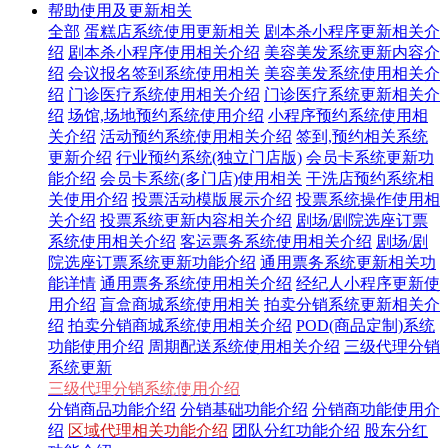
帮助使用及更新相关
全部
蛋糕店系统使用更新相关
剧本杀小程序更新相关介
绍
剧本杀小程序使用相关介绍
美容美发系统更新内容介
绍
会议报名签到系统使用相关
美容美发系统使用相关介
绍
门诊医疗系统使用相关介绍
门诊医疗系统更新相关介
绍
场馆,场地预约系统使用介绍
小程序预约系统使用相
关介绍
活动预约系统使用相关介绍
签到,预约相关系统
更新介绍
行业预约系统(独立门店版)
会员卡系统更新功
能介绍
会员卡系统(多门店)使用相关
干洗店预约系统相
关使用介绍
投票活动模版展示介绍
投票系统操作使用相
关介绍
投票系统更新内容相关介绍
剧场/剧院选座订票
系统使用相关介绍
客运票务系统使用相关介绍
剧场/剧
院选座订票系统更新功能介绍
通用票务系统更新相关功
能详情
通用票务系统使用相关介绍
经纪人小程序更新使
用介绍
盲盒商城系统使用相关
拍卖分销系统更新相关介
绍
拍卖分销商城系统使用相关介绍
POD(商品定制)系统
功能使用介绍
周期配送系统使用相关介绍
三级代理分销
系统更新
三级代理分销系统使用介绍
分销商品功能介绍
分销基础功能介绍
分销商功能使用介
绍
区域代理相关功能介绍
团队分红功能介绍
股东分红