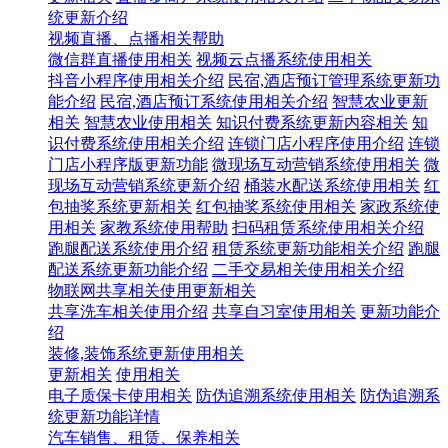
统更新介绍
视频直播、点播相关帮助
微信群直播使用相关
视频云点播系统使用相关
抖音小程序使用相关介绍
民宿,酒店预订管理系统更新功
能介绍
民宿,酒店预订系统使用相关介绍
智慧农业更新
相关
智慧农业使用相关
知识付费系统更新内容相关
知
识付费系统使用相关介绍
连锁门店小程序使用介绍
连锁
门店小程序版更新功能
微现场互动营销系统使用相关
微
现场互动营销系统更新介绍
桶装水配送系统使用相关
红
包抽奖系统更新相关
红包抽奖系统使用相关
家政系统使
用相关
家教系统使用帮助
扫码租赁系统使用相关介绍
跑腿配送系统使用介绍
租赁系统更新功能相关介绍
跑腿
配送系统更新功能介绍
二手交易相关使用相关介绍
物联网共享相关使用更新相关
共享洗车相关使用介绍
共享自习室使用相关
更新功能介
绍
装修,装饰系统更新使用相关
更新相关
使用相关
电子质保卡使用相关
防伪追溯系统使用相关
防伪追溯系
统更新功能详情
汽车销售、租赁、保养相关