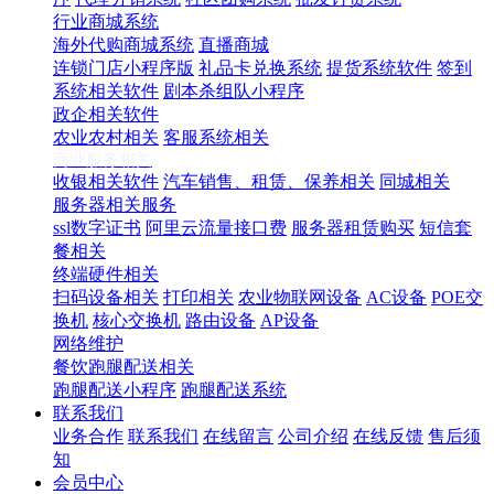
行业商城系统
海外代购商城系统
直播商城
连锁门店小程序版
礼品卡兑换系统
提货系统软件
签到
系统相关软件
剧本杀组队小程序
政企相关软件
农业农村相关
客服系统相关
商业服务相关
收银相关软件
汽车销售、租赁、保养相关
同城相关
服务器相关服务
ssl数字证书
阿里云流量接口费
服务器租赁购买
短信套
餐相关
终端硬件相关
扫码设备相关
打印相关
农业物联网设备
AC设备
POE交
换机
核心交换机
路由设备
AP设备
网络维护
餐饮跑腿配送相关
跑腿配送小程序
跑腿配送系统
联系我们
业务合作
联系我们
在线留言
公司介绍
在线反馈
售后须
知
会员中心