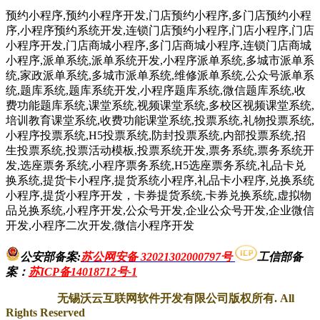
预约小程序,预约小程序开发,门店预约小程序,多门店预约小程
序,小程序预约系统开发,连锁门店预约小程序,门店小程序,门店
小程序开发,门店商城小程序,多门店商城小程序,连锁门店商城
小程序,派单系统,派单系统开发,小程序派单系统,多城市派单系
统,家政派单系统,多城市派单系统,维修派单系统,公众号派单系
统,题库系统,题库系统开发,小程序题库系统,微信题库系统,收
费功能题库系统,课堂系统,视频课堂系统,多校区视频课堂系统,
培训教育课堂系统,收费功能课堂系统,投票系统,礼物投票系统,
小程序投票系统,H5投票系统,防封投票系统,内部投票系统,招
生投票系统,投票活动模板,投票系统开发,票务系统,票务系统开
发,选座票务系统,小程序票务系统,H5选座票务系统,礼品卡兑
换系统,提货卡小程序,提货系统小程序,礼品卡小程序,兑换系统
小程序,提货小程序开发，卡券提货系统,卡券兑换系统,虚拟物
品兑换系统,小程序开发,公众号开发,企业公众号开发,企业微信
开发,小程序二次开发,微信小程序开发
公安部备案:
苏公网安备 32021302000797号
工信部备
案
：
苏ICP备14018712号-1
无锡沃云互联网软件开发有限公司版权所有. All
Rights Reserved