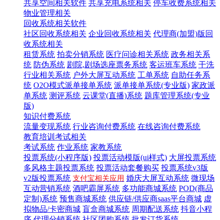
共享空间相关软件
共享充电系统相关
停车收费系统相关
物业管理相关
回收系统相关软件
社区回收系统相关
企业回收系统相关
代理商(加盟)版回
收系统相关
租赁系统
拍卖分销系统
医疗问诊相关系统
政务相关系
统
防伪系统
剧院,剧场选座票务系统
客运班车系统
干洗
行业相关系统
户外大屏互动系统
工单系统
自助任务系
统
O2O模式派单接单系统
派单接单系统(专业版)
家政派
单系统
测评系统
云课堂(直播)系统
题库管理系统(专业
版)
知识付费系统
流量变现系统
行业咨询付费系统
在线咨询付费系统
教育培训考试相关
考试系统
作业系统
家教系统
投票系统(小程序版)
投票活动模版(ui样式)
大屏投票系统
多风格主题投票系统
投票活动套餐购买
投票系统v3版
v2版投票系统
婚庆大屏互动系统
微现场
支付宝相关应用
互动营销系统
酒吧霸屏系统
多功能商城系统
POD(商品
定制)系统
预售商城系统
供应链/供应商saas平台商城
虚
拟物品/卡密商城
盲盒商城系统
周期配送系统
抖音小程
序
代理分销系统
社区团购系统
批发订货系统