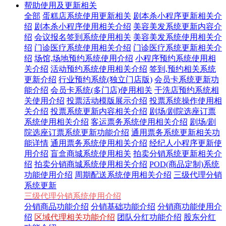
帮助使用及更新相关
全部
蛋糕店系统使用更新相关
剧本杀小程序更新相关介
绍
剧本杀小程序使用相关介绍
美容美发系统更新内容介
绍
会议报名签到系统使用相关
美容美发系统使用相关介
绍
门诊医疗系统使用相关介绍
门诊医疗系统更新相关介
绍
场馆,场地预约系统使用介绍
小程序预约系统使用相
关介绍
活动预约系统使用相关介绍
签到,预约相关系统
更新介绍
行业预约系统(独立门店版)
会员卡系统更新功
能介绍
会员卡系统(多门店)使用相关
干洗店预约系统相
关使用介绍
投票活动模版展示介绍
投票系统操作使用相
关介绍
投票系统更新内容相关介绍
剧场/剧院选座订票
系统使用相关介绍
客运票务系统使用相关介绍
剧场/剧
院选座订票系统更新功能介绍
通用票务系统更新相关功
能详情
通用票务系统使用相关介绍
经纪人小程序更新使
用介绍
盲盒商城系统使用相关
拍卖分销系统更新相关介
绍
拍卖分销商城系统使用相关介绍
POD(商品定制)系统
功能使用介绍
周期配送系统使用相关介绍
三级代理分销
系统更新
三级代理分销系统使用介绍
分销商品功能介绍
分销基础功能介绍
分销商功能使用介
绍
区域代理相关功能介绍
团队分红功能介绍
股东分红