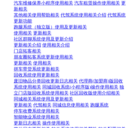
汽车维修保养小程序使用相关
汽车租赁操作使用相关
更
新相关
其他相关使用帮助相关
代驾系统使用相关介绍
代驾系统
更新功能
跑腿系统（独立版）使用及更新相关
使用相关
更新相关
社区群聊系统使用及更新介绍
更新相关介绍
使用相关介绍
门店拓客相关
朋友圈拓客系统更新使用相关
更新相关
使用相关
拼车带货系统更新相关
回收系统使用更新相关
废旧物品分类回收更新日志相关
代理商(加盟商)版回收
系统使用相关
同城回收系统(小程序版)操作使用相关
独
立门店版回收系统使用相关
社区回收版使用介绍相关
同城相关系统使用及更新相关
更新相关
代驾相关
同城信息使用相关
跑腿系统
停车收费系统使用相关
智能物业系统使用相关
更新日志相关
操作使用相关