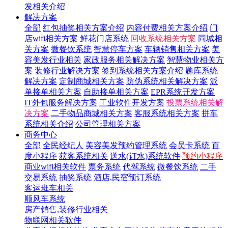
发相关介绍
解决方案
全部
红包抽奖相关方案介绍
内容付费相关方案介绍
门
店wifi相关方案
鲜花门店系统
回收系统相关方案
同城相
关方案
微餐饮系统
智慧停车方案
车辆销售相关方案
美
容美发行业相关
家政服务相关解决方案
智慧物业相关方
案
装修行业解决方案
签到系统相关方案介绍
题库系统
解决方案
定制商城相关方案
防伪系统相关解决方案
派
单接单相关方案
自助接单相关方案
EPR系统开发方案
IT外包服务解决方案
工业软件开发方案
投票系统相关解
决方案
二手物品商城相关方案
客服系统相关方案
拼车
系统相关介绍
公司管理相关方案
商务中心
全部
全民经纪人
美容美发预约管理系统
会员卡系统
百
度小程序
获客系统相关
送水(订水)系统软件
预约小程序
商业wifi相关软件
票务系统
代驾系统
微餐饮系统
二手
交易系统
抽奖系统
酒店,民宿预订系统
客运班车相关
顺风车系统
房产销售,装修行业相关
物联网相关软件