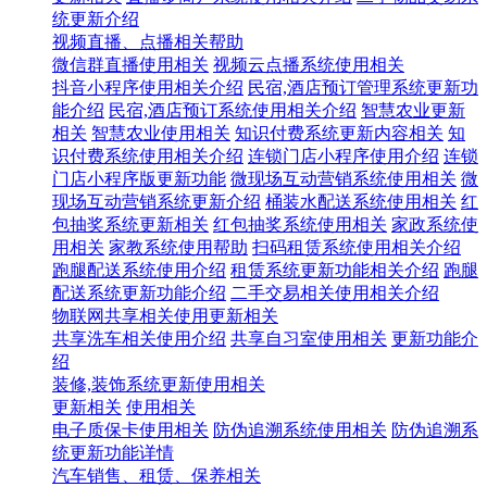
统更新介绍
视频直播、点播相关帮助
微信群直播使用相关
视频云点播系统使用相关
抖音小程序使用相关介绍
民宿,酒店预订管理系统更新功
能介绍
民宿,酒店预订系统使用相关介绍
智慧农业更新
相关
智慧农业使用相关
知识付费系统更新内容相关
知
识付费系统使用相关介绍
连锁门店小程序使用介绍
连锁
门店小程序版更新功能
微现场互动营销系统使用相关
微
现场互动营销系统更新介绍
桶装水配送系统使用相关
红
包抽奖系统更新相关
红包抽奖系统使用相关
家政系统使
用相关
家教系统使用帮助
扫码租赁系统使用相关介绍
跑腿配送系统使用介绍
租赁系统更新功能相关介绍
跑腿
配送系统更新功能介绍
二手交易相关使用相关介绍
物联网共享相关使用更新相关
共享洗车相关使用介绍
共享自习室使用相关
更新功能介
绍
装修,装饰系统更新使用相关
更新相关
使用相关
电子质保卡使用相关
防伪追溯系统使用相关
防伪追溯系
统更新功能详情
汽车销售、租赁、保养相关