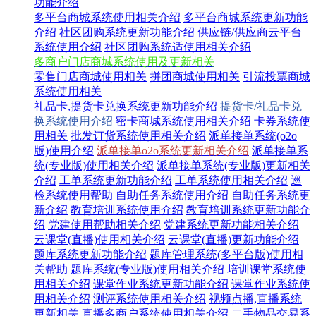
功能介绍
多平台商城系统使用相关介绍
多平台商城系统更新功能
介绍
社区团购系统更新功能介绍
供应链/供应商云平台
系统使用介绍
社区团购系统适使用相关介绍
多商户门店商城系统使用及更新相关
零售门店商城使用相关
拼团商城使用相关
引流投票商城
系统使用相关
礼品卡,提货卡兑换系统更新功能介绍
提货卡/礼品卡兑
换系统使用介绍
密卡商城系统使用相关介绍
卡券系统使
用相关
批发订货系统使用相关介绍
派单接单系统(o2o
版)使用介绍
派单接单o2o系统更新相关介绍
派单接单系
统(专业版)使用相关介绍
派单接单系统(专业版)更新相关
介绍
工单系统更新功能介绍
工单系统使用相关介绍
巡
检系统使用帮助
自助任务系统使用介绍
自助任务系统更
新介绍
教育培训系统使用介绍
教育培训系统更新功能介
绍
党建使用帮助相关介绍
党建系统更新功能相关介绍
云课堂(直播)使用相关介绍
云课堂(直播)更新功能介绍
题库系统更新功能介绍
题库管理系统(多平台版)使用相
关帮助
题库系统(专业版)使用相关介绍
培训课堂系统使
用相关介绍
课堂作业系统更新功能介绍
课堂作业系统使
用相关介绍
测评系统使用相关介绍
视频点播,直播系统
更新相关
直播多商户系统使用相关介绍
二手物品交易系