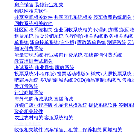
房产销售,装修行业相关
物联网相关软件
共享空间相关软件
共享充电系统相关
停车收费系统相关
回收系统相关软件
社区回收系统相关
企业回收系统相关
代理商(加盟)版回
租赁系统
拍卖分销系统
医疗问诊相关系统
政务相关系统
单系统
派单接单系统(专业版)
家政派单系统
测评系统
云
知识付费系统
流量变现系统
行业咨询付费系统
在线咨询付费系统
教育培训考试相关
考试系统
作业系统
家教系统
投票系统(小程序版)
投票活动模版(ui样式)
大屏投票系统
吧霸屏系统
多功能商城系统
POD(商品定制)系统
预售商
发订货系统
行业商城系统
海外代购商城系统
直播商城
连锁门店小程序版
礼品卡兑换系统
提货系统软件
签到系
政企相关软件
农业农村相关
客服系统相关
商业服务相关
收银相关软件
汽车销售、租赁、保养相关
同城相关