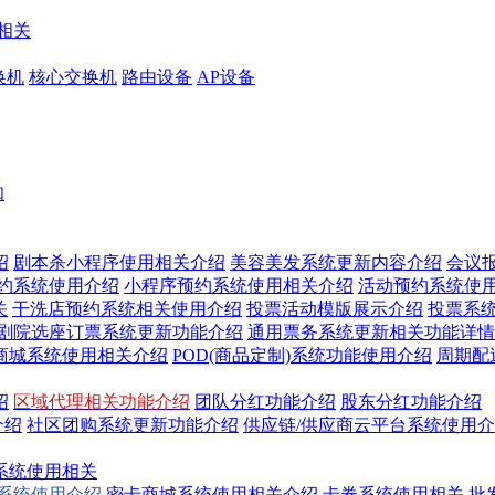
相关
换机
核心交换机
路由设备
AP设备
知
绍
剧本杀小程序使用相关介绍
美容美发系统更新内容介绍
会议
预约系统使用介绍
小程序预约系统使用相关介绍
活动预约系统使
关
干洗店预约系统相关使用介绍
投票活动模版展示介绍
投票系
/剧院选座订票系统更新功能介绍
通用票务系统更新相关功能详情
商城系统使用相关介绍
POD(商品定制)系统功能使用介绍
周期配
绍
区域代理相关功能介绍
团队分红功能介绍
股东分红功能介绍
介绍
社区团购系统更新功能介绍
供应链/供应商云平台系统使用
系统使用相关
换系统使用介绍
密卡商城系统使用相关介绍
卡券系统使用相关
批