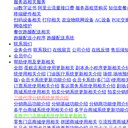
服务器相关服务
ssl数字证书
阿里云流量接口费
服务器租赁购买
短信套餐
终端硬件相关
扫码设备相关
打印相关
农业物联网设备
AC设备
POE交
网络维护
餐饮跑腿配送相关
跑腿配送小程序
跑腿配送系统
联系我们
业务合作
联系我们
在线留言
公司介绍
在线反馈
售后须
会员中心
帮助使用及更新相关
全部
蛋糕店系统使用更新相关
剧本杀小程序更新相关介
统使用相关介绍
门诊医疗系统更新相关介绍
场馆,场地
版)
会员卡系统更新功能介绍
会员卡系统(多门店)使用相
订票系统使用相关介绍
客运票务系统使用相关介绍
剧场
商城系统使用相关
拍卖分销系统更新相关介绍
拍卖分销
三级代理分销系统使用介绍
分销商品功能介绍
分销基础功能介绍
分销商功能使用介
多平台商城系统使用相关介绍
多平台商城系统更新功能
多商户门店商城系统使用及更新相关
零售门店商城使用相关
拼团商城使用相关
引流投票商城
礼品卡,提货卡兑换系统更新功能介绍
提货卡/礼品卡兑