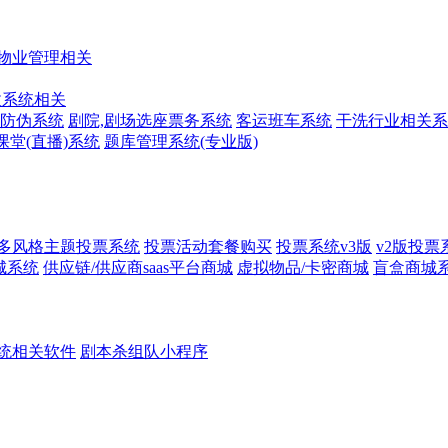
物业管理相关
收系统相关
防伪系统
剧院,剧场选座票务系统
客运班车系统
干洗行业相关系
课堂(直播)系统
题库管理系统(专业版)
多风格主题投票系统
投票活动套餐购买
投票系统v3版
v2版投票
城系统
供应链/供应商saas平台商城
虚拟物品/卡密商城
盲盒商城
统相关软件
剧本杀组队小程序