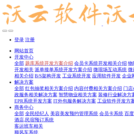
登录
注册
网站首页
开发中心
全部
题库系统开发方案介绍
会员卡系统开发相关介绍
物
开发相关
派单接单系统开发方案介绍
微现场互动系统
微
相关介绍
B/S架构开发
工业系统开发
应用软件开发
企业
解决方案
全部
红包抽奖相关方案介绍
内容付费相关方案介绍
门店
政服务相关解决方案
智慧物业相关方案
装修行业解决方
EPR系统开发方案
IT外包服务解决方案
工业软件开发方
商务中心
全部
全民经纪人
美容美发预约管理系统
会员卡系统
百度
酒店,民宿预订系统
客运班车相关
顺风车系统