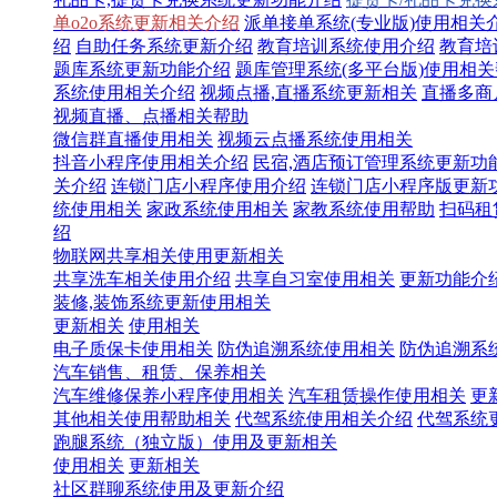
单o2o系统更新相关介绍
派单接单系统(专业版)使用相关
绍
自助任务系统更新介绍
教育培训系统使用介绍
教育培
题库系统更新功能介绍
题库管理系统(多平台版)使用相
系统使用相关介绍
视频点播,直播系统更新相关
直播多商
视频直播、点播相关帮助
微信群直播使用相关
视频云点播系统使用相关
抖音小程序使用相关介绍
民宿,酒店预订管理系统更新功
关介绍
连锁门店小程序使用介绍
连锁门店小程序版更新
统使用相关
家政系统使用相关
家教系统使用帮助
扫码租
绍
物联网共享相关使用更新相关
共享洗车相关使用介绍
共享自习室使用相关
更新功能介
装修,装饰系统更新使用相关
更新相关
使用相关
电子质保卡使用相关
防伪追溯系统使用相关
防伪追溯系
汽车销售、租赁、保养相关
汽车维修保养小程序使用相关
汽车租赁操作使用相关
更
其他相关使用帮助相关
代驾系统使用相关介绍
代驾系统
跑腿系统（独立版）使用及更新相关
使用相关
更新相关
社区群聊系统使用及更新介绍