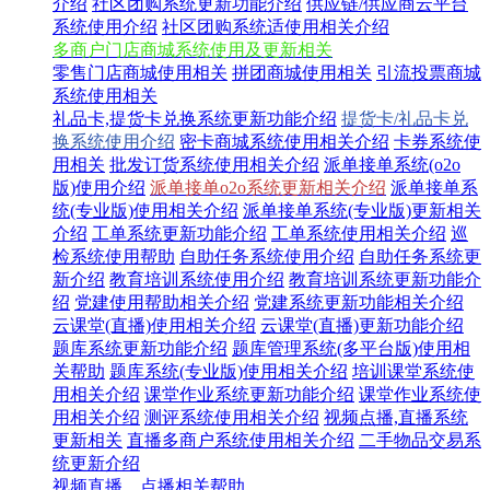
介绍
社区团购系统更新功能介绍
供应链/供应商云平台
系统使用介绍
社区团购系统适使用相关介绍
多商户门店商城系统使用及更新相关
零售门店商城使用相关
拼团商城使用相关
引流投票商城
系统使用相关
礼品卡,提货卡兑换系统更新功能介绍
提货卡/礼品卡兑
换系统使用介绍
密卡商城系统使用相关介绍
卡券系统使
用相关
批发订货系统使用相关介绍
派单接单系统(o2o
版)使用介绍
派单接单o2o系统更新相关介绍
派单接单系
统(专业版)使用相关介绍
派单接单系统(专业版)更新相关
介绍
工单系统更新功能介绍
工单系统使用相关介绍
巡
检系统使用帮助
自助任务系统使用介绍
自助任务系统更
新介绍
教育培训系统使用介绍
教育培训系统更新功能介
绍
党建使用帮助相关介绍
党建系统更新功能相关介绍
云课堂(直播)使用相关介绍
云课堂(直播)更新功能介绍
题库系统更新功能介绍
题库管理系统(多平台版)使用相
关帮助
题库系统(专业版)使用相关介绍
培训课堂系统使
用相关介绍
课堂作业系统更新功能介绍
课堂作业系统使
用相关介绍
测评系统使用相关介绍
视频点播,直播系统
更新相关
直播多商户系统使用相关介绍
二手物品交易系
统更新介绍
视频直播、点播相关帮助