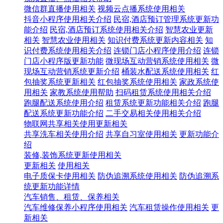
微信群直播使用相关
视频云点播系统使用相关
抖音小程序使用相关介绍
民宿,酒店预订管理系统更新功
能介绍
民宿,酒店预订系统使用相关介绍
智慧农业更新
相关
智慧农业使用相关
知识付费系统更新内容相关
知
识付费系统使用相关介绍
连锁门店小程序使用介绍
连锁
门店小程序版更新功能
微现场互动营销系统使用相关
微
现场互动营销系统更新介绍
桶装水配送系统使用相关
红
包抽奖系统更新相关
红包抽奖系统使用相关
家政系统使
用相关
家教系统使用帮助
扫码租赁系统使用相关介绍
跑腿配送系统使用介绍
租赁系统更新功能相关介绍
跑腿
配送系统更新功能介绍
二手交易相关使用相关介绍
物联网共享相关使用更新相关
共享洗车相关使用介绍
共享自习室使用相关
更新功能介
绍
装修,装饰系统更新使用相关
更新相关
使用相关
电子质保卡使用相关
防伪追溯系统使用相关
防伪追溯系
统更新功能详情
汽车销售、租赁、保养相关
汽车维修保养小程序使用相关
汽车租赁操作使用相关
更
新相关