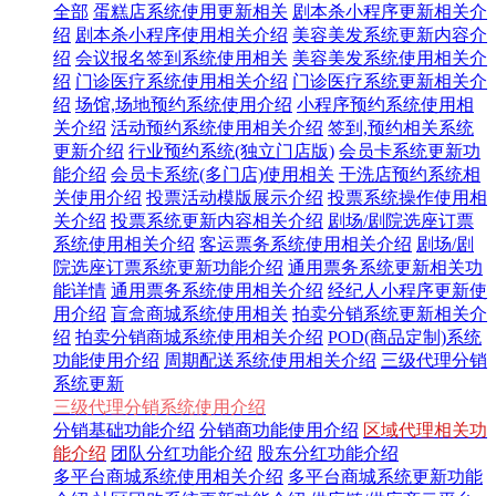
全部
蛋糕店系统使用更新相关
剧本杀小程序更新相关介
绍
剧本杀小程序使用相关介绍
美容美发系统更新内容介
绍
会议报名签到系统使用相关
美容美发系统使用相关介
绍
门诊医疗系统使用相关介绍
门诊医疗系统更新相关介
绍
场馆,场地预约系统使用介绍
小程序预约系统使用相
关介绍
活动预约系统使用相关介绍
签到,预约相关系统
更新介绍
行业预约系统(独立门店版)
会员卡系统更新功
能介绍
会员卡系统(多门店)使用相关
干洗店预约系统相
关使用介绍
投票活动模版展示介绍
投票系统操作使用相
关介绍
投票系统更新内容相关介绍
剧场/剧院选座订票
系统使用相关介绍
客运票务系统使用相关介绍
剧场/剧
院选座订票系统更新功能介绍
通用票务系统更新相关功
能详情
通用票务系统使用相关介绍
经纪人小程序更新使
用介绍
盲盒商城系统使用相关
拍卖分销系统更新相关介
绍
拍卖分销商城系统使用相关介绍
POD(商品定制)系统
功能使用介绍
周期配送系统使用相关介绍
三级代理分销
系统更新
三级代理分销系统使用介绍
分销基础功能介绍
分销商功能使用介绍
区域代理相关功
能介绍
团队分红功能介绍
股东分红功能介绍
多平台商城系统使用相关介绍
多平台商城系统更新功能