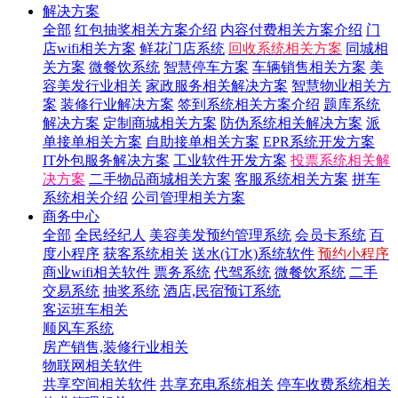
解决方案
全部
红包抽奖相关方案介绍
内容付费相关方案介绍
门
店wifi相关方案
鲜花门店系统
回收系统相关方案
同城相
关方案
微餐饮系统
智慧停车方案
车辆销售相关方案
美
容美发行业相关
家政服务相关解决方案
智慧物业相关方
案
装修行业解决方案
签到系统相关方案介绍
题库系统
解决方案
定制商城相关方案
防伪系统相关解决方案
派
单接单相关方案
自助接单相关方案
EPR系统开发方案
IT外包服务解决方案
工业软件开发方案
投票系统相关解
决方案
二手物品商城相关方案
客服系统相关方案
拼车
系统相关介绍
公司管理相关方案
商务中心
全部
全民经纪人
美容美发预约管理系统
会员卡系统
百
度小程序
获客系统相关
送水(订水)系统软件
预约小程序
商业wifi相关软件
票务系统
代驾系统
微餐饮系统
二手
交易系统
抽奖系统
酒店,民宿预订系统
客运班车相关
顺风车系统
房产销售,装修行业相关
物联网相关软件
共享空间相关软件
共享充电系统相关
停车收费系统相关