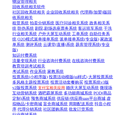
物业管理相关
回收系统相关软件
社区回收系统相关
企业回收系统相关
代理商(加盟)版回
收系统相关
租赁系统
拍卖分销系统
医疗问诊相关系统
政务相关系
统
防伪系统
剧院,剧场选座票务系统
客运班车系统
干洗
行业相关系统
户外大屏互动系统
工单系统
自助任务系
统
O2O模式派单接单系统
派单接单系统(专业版)
家政派
单系统
测评系统
云课堂(直播)系统
题库管理系统(专业
版)
知识付费系统
流量变现系统
行业咨询付费系统
在线咨询付费系统
教育培训考试相关
考试系统
作业系统
家教系统
投票系统(小程序版)
投票活动模版(ui样式)
大屏投票系统
多风格主题投票系统
投票活动套餐购买
投票系统v3版
v2版投票系统
婚庆大屏互动系统
微现场
支付宝相关应用
互动营销系统
酒吧霸屏系统
多功能商城系统
POD(商品
定制)系统
预售商城系统
供应链/供应商saas平台商城
虚
拟物品/卡密商城
盲盒商城系统
周期配送系统
抖音小程
序
代理分销系统
社区团购系统
批发订货系统
行业商城系统