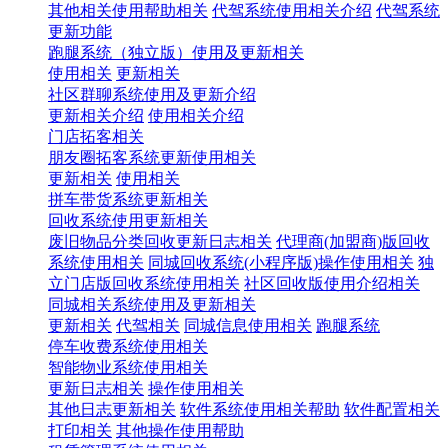
其他相关使用帮助相关
代驾系统使用相关介绍
代驾系统
更新功能
跑腿系统（独立版）使用及更新相关
使用相关
更新相关
社区群聊系统使用及更新介绍
更新相关介绍
使用相关介绍
门店拓客相关
朋友圈拓客系统更新使用相关
更新相关
使用相关
拼车带货系统更新相关
回收系统使用更新相关
废旧物品分类回收更新日志相关
代理商(加盟商)版回收
系统使用相关
同城回收系统(小程序版)操作使用相关
独
立门店版回收系统使用相关
社区回收版使用介绍相关
同城相关系统使用及更新相关
更新相关
代驾相关
同城信息使用相关
跑腿系统
停车收费系统使用相关
智能物业系统使用相关
更新日志相关
操作使用相关
其他日志更新相关
软件系统使用相关帮助
软件配置相关
打印相关
其他操作使用帮助