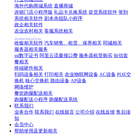
海外代购商城系统
直播商城
连锁门店小程序版
礼品卡兑换系统
提货系统软件
签到
系统相关软件
剧本杀组队小程序
政企相关软件
农业农村相关
客服系统相关
商业服务相关
收银相关软件
汽车销售、租赁、保养相关
同城相关
服务器相关服务
ssl数字证书
阿里云流量接口费
服务器租赁购买
短信套
餐相关
终端硬件相关
扫码设备相关
打印相关
农业物联网设备
AC设备
POE交
换机
核心交换机
路由设备
AP设备
网络维护
餐饮跑腿配送相关
跑腿配送小程序
跑腿配送系统
联系我们
业务合作
联系我们
在线留言
公司介绍
在线反馈
售后须
知
会员中心
帮助使用及更新相关