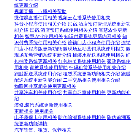
统更新介绍
视频直播、点播相关帮助
微信群直播使用相关
视频云点播系统使用相关
抖音小程序使用相关介绍
民宿,酒店预订管理系统更新功
能介绍
民宿,酒店预订系统使用相关介绍
智慧农业更新
相关
智慧农业使用相关
知识付费系统更新内容相关
知
识付费系统使用相关介绍
连锁门店小程序使用介绍
连锁
门店小程序版更新功能
微现场互动营销系统使用相关
微
现场互动营销系统更新介绍
桶装水配送系统使用相关
红
包抽奖系统更新相关
红包抽奖系统使用相关
家政系统使
用相关
家教系统使用帮助
扫码租赁系统使用相关介绍
跑腿配送系统使用介绍
租赁系统更新功能相关介绍
跑腿
配送系统更新功能介绍
二手交易相关使用相关介绍
物联网共享相关使用更新相关
共享洗车相关使用介绍
共享自习室使用相关
更新功能介
绍
装修,装饰系统更新使用相关
更新相关
使用相关
电子质保卡使用相关
防伪追溯系统使用相关
防伪追溯系
统更新功能详情
汽车销售、租赁、保养相关