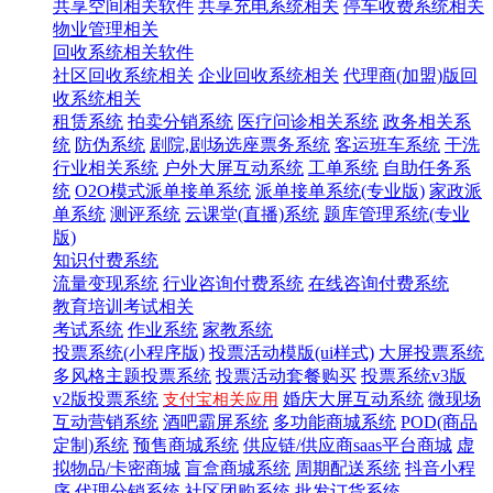
共享空间相关软件
共享充电系统相关
停车收费系统相关
物业管理相关
回收系统相关软件
社区回收系统相关
企业回收系统相关
代理商(加盟)版回
收系统相关
租赁系统
拍卖分销系统
医疗问诊相关系统
政务相关系
统
防伪系统
剧院,剧场选座票务系统
客运班车系统
干洗
行业相关系统
户外大屏互动系统
工单系统
自助任务系
统
O2O模式派单接单系统
派单接单系统(专业版)
家政派
单系统
测评系统
云课堂(直播)系统
题库管理系统(专业
版)
知识付费系统
流量变现系统
行业咨询付费系统
在线咨询付费系统
教育培训考试相关
考试系统
作业系统
家教系统
投票系统(小程序版)
投票活动模版(ui样式)
大屏投票系统
多风格主题投票系统
投票活动套餐购买
投票系统v3版
v2版投票系统
婚庆大屏互动系统
微现场
支付宝相关应用
互动营销系统
酒吧霸屏系统
多功能商城系统
POD(商品
定制)系统
预售商城系统
供应链/供应商saas平台商城
虚
拟物品/卡密商城
盲盒商城系统
周期配送系统
抖音小程
序
代理分销系统
社区团购系统
批发订货系统