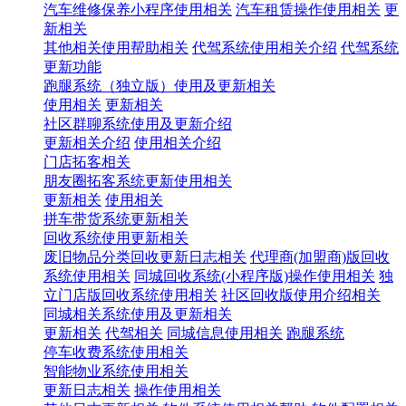
汽车维修保养小程序使用相关
汽车租赁操作使用相关
更
新相关
其他相关使用帮助相关
代驾系统使用相关介绍
代驾系统
更新功能
跑腿系统（独立版）使用及更新相关
使用相关
更新相关
社区群聊系统使用及更新介绍
更新相关介绍
使用相关介绍
门店拓客相关
朋友圈拓客系统更新使用相关
更新相关
使用相关
拼车带货系统更新相关
回收系统使用更新相关
废旧物品分类回收更新日志相关
代理商(加盟商)版回收
系统使用相关
同城回收系统(小程序版)操作使用相关
独
立门店版回收系统使用相关
社区回收版使用介绍相关
同城相关系统使用及更新相关
更新相关
代驾相关
同城信息使用相关
跑腿系统
停车收费系统使用相关
智能物业系统使用相关
更新日志相关
操作使用相关