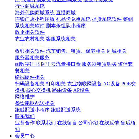
行业商城系统
海外代购商城系统
直播商城
连锁门店小程序版
礼品卡兑换系统
提货系统软件
签到
系统相关软件
剧本杀组队小程序
政企相关软件
农业农村相关
客服系统相关
商业服务相关
收银相关软件
汽车销售、租赁、保养相关
同城相关
服务器相关服务
ssl数字证书
阿里云流量接口费
服务器租赁购买
短信套
餐相关
终端硬件相关
扫码设备相关
打印相关
农业物联网设备
AC设备
POE交
换机
核心交换机
路由设备
AP设备
网络维护
餐饮跑腿配送相关
跑腿配送小程序
跑腿配送系统
联系我们
业务合作
联系我们
在线留言
公司介绍
在线反馈
售后须
知
会员中心