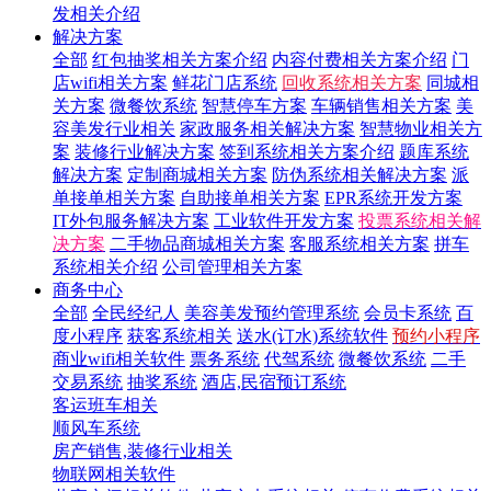
发相关介绍
解决方案
全部
红包抽奖相关方案介绍
内容付费相关方案介绍
门
店wifi相关方案
鲜花门店系统
回收系统相关方案
同城相
关方案
微餐饮系统
智慧停车方案
车辆销售相关方案
美
容美发行业相关
家政服务相关解决方案
智慧物业相关方
案
装修行业解决方案
签到系统相关方案介绍
题库系统
解决方案
定制商城相关方案
防伪系统相关解决方案
派
单接单相关方案
自助接单相关方案
EPR系统开发方案
IT外包服务解决方案
工业软件开发方案
投票系统相关解
决方案
二手物品商城相关方案
客服系统相关方案
拼车
系统相关介绍
公司管理相关方案
商务中心
全部
全民经纪人
美容美发预约管理系统
会员卡系统
百
度小程序
获客系统相关
送水(订水)系统软件
预约小程序
商业wifi相关软件
票务系统
代驾系统
微餐饮系统
二手
交易系统
抽奖系统
酒店,民宿预订系统
客运班车相关
顺风车系统
房产销售,装修行业相关
物联网相关软件