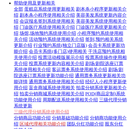
帮助使用及更新相关
全部
蛋糕店系统使用更新相关
剧本杀小程序更新相关介
绍
剧本杀小程序使用相关介绍
美容美发系统更新内容介
绍
会议报名签到系统使用相关
美容美发系统使用相关介
绍
门诊医疗系统使用相关介绍
门诊医疗系统更新相关介
绍
场馆,场地预约系统使用介绍
小程序预约系统使用相
关介绍
活动预约系统使用相关介绍
签到,预约相关系统
更新介绍
行业预约系统(独立门店版)
会员卡系统更新功
能介绍
会员卡系统(多门店)使用相关
干洗店预约系统相
关使用介绍
投票活动模版展示介绍
投票系统操作使用相
关介绍
投票系统更新内容相关介绍
剧场/剧院选座订票
系统使用相关介绍
客运票务系统使用相关介绍
剧场/剧
院选座订票系统更新功能介绍
通用票务系统更新相关功
能详情
通用票务系统使用相关介绍
经纪人小程序更新使
用介绍
盲盒商城系统使用相关
拍卖分销系统更新相关介
绍
拍卖分销商城系统使用相关介绍
POD(商品定制)系统
功能使用介绍
周期配送系统使用相关介绍
三级代理分销
系统更新
三级代理分销系统使用介绍
分销商品功能介绍
分销基础功能介绍
分销商功能使用介
绍
区域代理相关功能介绍
团队分红功能介绍
股东分红