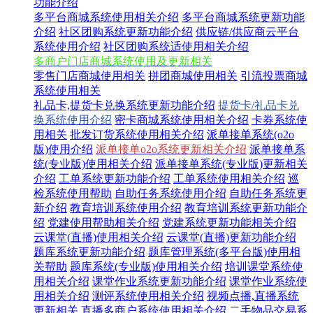
功能介绍
多平台商城系统使用相关介绍
多平台商城系统更新功能
介绍
社区团购系统更新功能介绍
供应链/供应商云平台
系统使用介绍
社区团购系统适使用相关介绍
多商户门店商城系统使用及更新相关
零售门店商城使用相关
拼团商城使用相关
引流投票商城
系统使用相关
礼品卡,提货卡兑换系统更新功能介绍
提货卡/礼品卡兑
换系统使用介绍
密卡商城系统使用相关介绍
卡券系统使
用相关
批发订货系统使用相关介绍
派单接单系统(o2o
版)使用介绍
派单接单o2o系统更新相关介绍
派单接单系
统(专业版)使用相关介绍
派单接单系统(专业版)更新相关
介绍
工单系统更新功能介绍
工单系统使用相关介绍
巡
检系统使用帮助
自助任务系统使用介绍
自助任务系统更
新介绍
教育培训系统使用介绍
教育培训系统更新功能介
绍
党建使用帮助相关介绍
党建系统更新功能相关介绍
云课堂(直播)使用相关介绍
云课堂(直播)更新功能介绍
题库系统更新功能介绍
题库管理系统(多平台版)使用相
关帮助
题库系统(专业版)使用相关介绍
培训课堂系统使
用相关介绍
课堂作业系统更新功能介绍
课堂作业系统使
用相关介绍
测评系统使用相关介绍
视频点播,直播系统
更新相关
直播多商户系统使用相关介绍
二手物品交易系