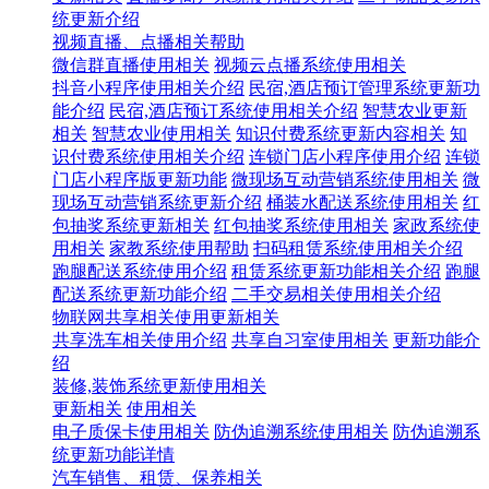
统更新介绍
视频直播、点播相关帮助
微信群直播使用相关
视频云点播系统使用相关
抖音小程序使用相关介绍
民宿,酒店预订管理系统更新功
能介绍
民宿,酒店预订系统使用相关介绍
智慧农业更新
相关
智慧农业使用相关
知识付费系统更新内容相关
知
识付费系统使用相关介绍
连锁门店小程序使用介绍
连锁
门店小程序版更新功能
微现场互动营销系统使用相关
微
现场互动营销系统更新介绍
桶装水配送系统使用相关
红
包抽奖系统更新相关
红包抽奖系统使用相关
家政系统使
用相关
家教系统使用帮助
扫码租赁系统使用相关介绍
跑腿配送系统使用介绍
租赁系统更新功能相关介绍
跑腿
配送系统更新功能介绍
二手交易相关使用相关介绍
物联网共享相关使用更新相关
共享洗车相关使用介绍
共享自习室使用相关
更新功能介
绍
装修,装饰系统更新使用相关
更新相关
使用相关
电子质保卡使用相关
防伪追溯系统使用相关
防伪追溯系
统更新功能详情
汽车销售、租赁、保养相关