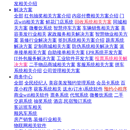
发相关介绍
解决方案
全部
红包抽奖相关方案介绍
内容付费相关方案介绍
门
店wifi相关方案
鲜花门店系统
回收系统相关方案
同城相
关方案
微餐饮系统
智慧停车方案
车辆销售相关方案
美
容美发行业相关
家政服务相关解决方案
智慧物业相关方
案
装修行业解决方案
签到系统相关方案介绍
题库系统
解决方案
定制商城相关方案
防伪系统相关解决方案
派
单接单相关方案
自助接单相关方案
EPR系统开发方案
IT外包服务解决方案
工业软件开发方案
投票系统相关解
决方案
二手物品商城相关方案
客服系统相关方案
拼车
系统相关介绍
公司管理相关方案
商务中心
全部
全民经纪人
美容美发预约管理系统
会员卡系统
百
度小程序
获客系统相关
送水(订水)系统软件
预约小程序
商业wifi相关软件
票务系统
代驾系统
微餐饮系统
二手
交易系统
抽奖系统
酒店,民宿预订系统
客运班车相关
顺风车系统
房产销售,装修行业相关
物联网相关软件