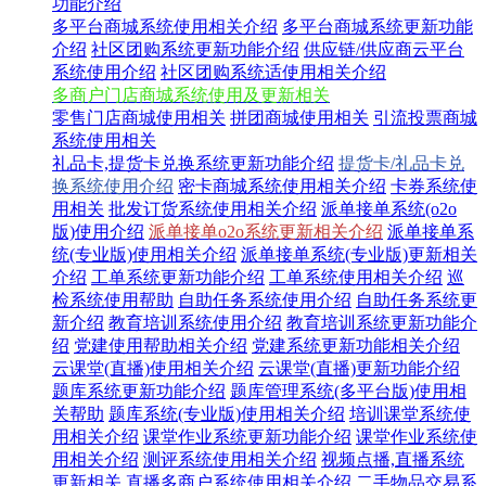
功能介绍
多平台商城系统使用相关介绍
多平台商城系统更新功能
介绍
社区团购系统更新功能介绍
供应链/供应商云平台
系统使用介绍
社区团购系统适使用相关介绍
多商户门店商城系统使用及更新相关
零售门店商城使用相关
拼团商城使用相关
引流投票商城
系统使用相关
礼品卡,提货卡兑换系统更新功能介绍
提货卡/礼品卡兑
换系统使用介绍
密卡商城系统使用相关介绍
卡券系统使
用相关
批发订货系统使用相关介绍
派单接单系统(o2o
版)使用介绍
派单接单o2o系统更新相关介绍
派单接单系
统(专业版)使用相关介绍
派单接单系统(专业版)更新相关
介绍
工单系统更新功能介绍
工单系统使用相关介绍
巡
检系统使用帮助
自助任务系统使用介绍
自助任务系统更
新介绍
教育培训系统使用介绍
教育培训系统更新功能介
绍
党建使用帮助相关介绍
党建系统更新功能相关介绍
云课堂(直播)使用相关介绍
云课堂(直播)更新功能介绍
题库系统更新功能介绍
题库管理系统(多平台版)使用相
关帮助
题库系统(专业版)使用相关介绍
培训课堂系统使
用相关介绍
课堂作业系统更新功能介绍
课堂作业系统使
用相关介绍
测评系统使用相关介绍
视频点播,直播系统
更新相关
直播多商户系统使用相关介绍
二手物品交易系