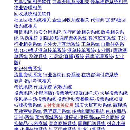
共享空间相关软件
共享充电系统相关
停车收费系统相关
物业管理相关
回收系统相关软件
社区回收系统相关
企业回收系统相关
代理商(加盟)版回
收系统相关
租赁系统
拍卖分销系统
医疗问诊相关系统
政务相关系
统
防伪系统
剧院,剧场选座票务系统
客运班车系统
干洗
行业相关系统
户外大屏互动系统
工单系统
自助任务系
统
O2O模式派单接单系统
派单接单系统(专业版)
家政派
单系统
测评系统
云课堂(直播)系统
题库管理系统(专业
版)
知识付费系统
流量变现系统
行业咨询付费系统
在线咨询付费系统
教育培训考试相关
考试系统
作业系统
家教系统
投票系统(小程序版)
投票活动模版(ui样式)
大屏投票系统
多风格主题投票系统
投票活动套餐购买
投票系统v3版
v2版投票系统
婚庆大屏互动系统
微现场
支付宝相关应用
互动营销系统
酒吧霸屏系统
多功能商城系统
POD(商品
定制)系统
预售商城系统
供应链/供应商saas平台商城
虚
拟物品/卡密商城
盲盒商城系统
周期配送系统
抖音小程
序
代理分销系统
社区团购系统
批发订货系统