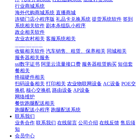
行业商城系统
海外代购商城系统
直播商城
连锁门店小程序版
礼品卡兑换系统
提货系统软件
签到
系统相关软件
剧本杀组队小程序
政企相关软件
农业农村相关
客服系统相关
商业服务相关
收银相关软件
汽车销售、租赁、保养相关
同城相关
服务器相关服务
ssl数字证书
阿里云流量接口费
服务器租赁购买
短信套
餐相关
终端硬件相关
扫码设备相关
打印相关
农业物联网设备
AC设备
POE交
换机
核心交换机
路由设备
AP设备
网络维护
餐饮跑腿配送相关
跑腿配送小程序
跑腿配送系统
联系我们
业务合作
联系我们
在线留言
公司介绍
在线反馈
售后须
知
会员中心