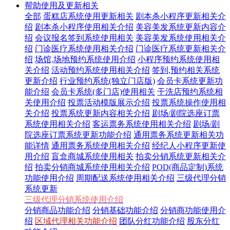
帮助使用及更新相关
全部
蛋糕店系统使用更新相关
剧本杀小程序更新相关介
绍
剧本杀小程序使用相关介绍
美容美发系统更新内容介
绍
会议报名签到系统使用相关
美容美发系统使用相关介
绍
门诊医疗系统使用相关介绍
门诊医疗系统更新相关介
绍
场馆,场地预约系统使用介绍
小程序预约系统使用相
关介绍
活动预约系统使用相关介绍
签到,预约相关系统
更新介绍
行业预约系统(独立门店版)
会员卡系统更新功
能介绍
会员卡系统(多门店)使用相关
干洗店预约系统相
关使用介绍
投票活动模版展示介绍
投票系统操作使用相
关介绍
投票系统更新内容相关介绍
剧场/剧院选座订票
系统使用相关介绍
客运票务系统使用相关介绍
剧场/剧
院选座订票系统更新功能介绍
通用票务系统更新相关功
能详情
通用票务系统使用相关介绍
经纪人小程序更新使
用介绍
盲盒商城系统使用相关
拍卖分销系统更新相关介
绍
拍卖分销商城系统使用相关介绍
POD(商品定制)系统
功能使用介绍
周期配送系统使用相关介绍
三级代理分销
系统更新
三级代理分销系统使用介绍
分销商品功能介绍
分销基础功能介绍
分销商功能使用介
绍
区域代理相关功能介绍
团队分红功能介绍
股东分红