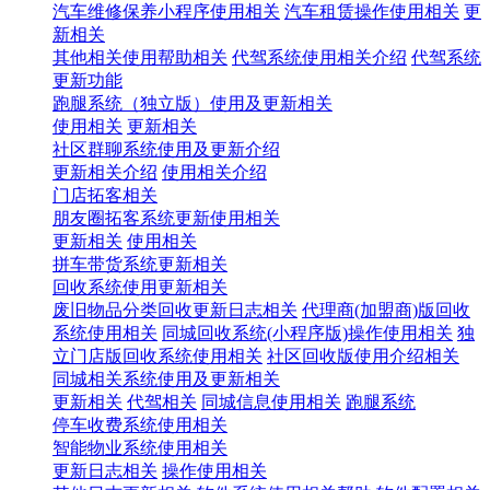
汽车维修保养小程序使用相关
汽车租赁操作使用相关
更
新相关
其他相关使用帮助相关
代驾系统使用相关介绍
代驾系统
更新功能
跑腿系统（独立版）使用及更新相关
使用相关
更新相关
社区群聊系统使用及更新介绍
更新相关介绍
使用相关介绍
门店拓客相关
朋友圈拓客系统更新使用相关
更新相关
使用相关
拼车带货系统更新相关
回收系统使用更新相关
废旧物品分类回收更新日志相关
代理商(加盟商)版回收
系统使用相关
同城回收系统(小程序版)操作使用相关
独
立门店版回收系统使用相关
社区回收版使用介绍相关
同城相关系统使用及更新相关
更新相关
代驾相关
同城信息使用相关
跑腿系统
停车收费系统使用相关
智能物业系统使用相关
更新日志相关
操作使用相关