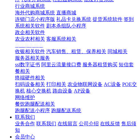
行业商城系统
海外代购商城系统
直播商城
连锁门店小程序版
礼品卡兑换系统
提货系统软件
签到
系统相关软件
剧本杀组队小程序
政企相关软件
农业农村相关
客服系统相关
商业服务相关
收银相关软件
汽车销售、租赁、保养相关
同城相关
服务器相关服务
ssl数字证书
阿里云流量接口费
服务器租赁购买
短信套
餐相关
终端硬件相关
扫码设备相关
打印相关
农业物联网设备
AC设备
POE交
换机
核心交换机
路由设备
AP设备
网络维护
餐饮跑腿配送相关
跑腿配送小程序
跑腿配送系统
联系我们
业务合作
联系我们
在线留言
公司介绍
在线反馈
售后须
知
会员中心