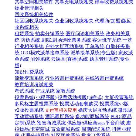
共享空间相关软件
共享充电系统相关
停车收费系统相关
物业管理相关
回收系统相关软件
社区回收系统相关
企业回收系统相关
代理商(加盟)版回
收系统相关
租赁系统
拍卖分销系统
医疗问诊相关系统
政务相关系
统
防伪系统
剧院,剧场选座票务系统
客运班车系统
干洗
行业相关系统
户外大屏互动系统
工单系统
自助任务系
统
O2O模式派单接单系统
派单接单系统(专业版)
家政派
单系统
测评系统
云课堂(直播)系统
题库管理系统(专业
版)
知识付费系统
流量变现系统
行业咨询付费系统
在线咨询付费系统
教育培训考试相关
考试系统
作业系统
家教系统
投票系统(小程序版)
投票活动模版(ui样式)
大屏投票系统
多风格主题投票系统
投票活动套餐购买
投票系统v3版
v2版投票系统
婚庆大屏互动系统
微现场
支付宝相关应用
互动营销系统
酒吧霸屏系统
多功能商城系统
POD(商品
定制)系统
预售商城系统
供应链/供应商saas平台商城
虚
拟物品/卡密商城
盲盒商城系统
周期配送系统
抖音小程
序
代理分销系统
社区团购系统
批发订货系统