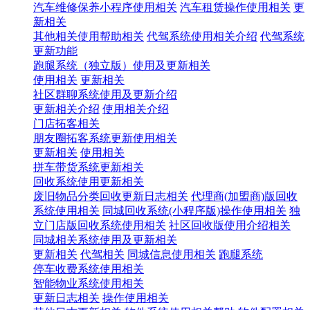
汽车维修保养小程序使用相关
汽车租赁操作使用相关
更
新相关
其他相关使用帮助相关
代驾系统使用相关介绍
代驾系统
更新功能
跑腿系统（独立版）使用及更新相关
使用相关
更新相关
社区群聊系统使用及更新介绍
更新相关介绍
使用相关介绍
门店拓客相关
朋友圈拓客系统更新使用相关
更新相关
使用相关
拼车带货系统更新相关
回收系统使用更新相关
废旧物品分类回收更新日志相关
代理商(加盟商)版回收
系统使用相关
同城回收系统(小程序版)操作使用相关
独
立门店版回收系统使用相关
社区回收版使用介绍相关
同城相关系统使用及更新相关
更新相关
代驾相关
同城信息使用相关
跑腿系统
停车收费系统使用相关
智能物业系统使用相关
更新日志相关
操作使用相关