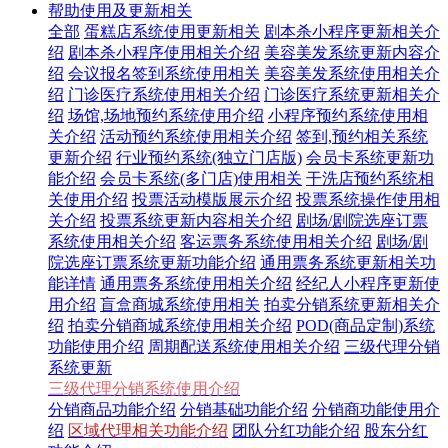
帮助使用及更新相关
全部
蛋糕店系统使用更新相关
剧本杀小程序更新相关介
绍
剧本杀小程序使用相关介绍
美容美发系统更新内容介
绍
会议报名签到系统使用相关
美容美发系统使用相关介
绍
门诊医疗系统使用相关介绍
门诊医疗系统更新相关介
绍
场馆,场地预约系统使用介绍
小程序预约系统使用相
关介绍
活动预约系统使用相关介绍
签到,预约相关系统
更新介绍
行业预约系统(独立门店版)
会员卡系统更新功
能介绍
会员卡系统(多门店)使用相关
干洗店预约系统相
关使用介绍
投票活动模版展示介绍
投票系统操作使用相
关介绍
投票系统更新内容相关介绍
剧场/剧院选座订票
系统使用相关介绍
客运票务系统使用相关介绍
剧场/剧
院选座订票系统更新功能介绍
通用票务系统更新相关功
能详情
通用票务系统使用相关介绍
经纪人小程序更新使
用介绍
盲盒商城系统使用相关
拍卖分销系统更新相关介
绍
拍卖分销商城系统使用相关介绍
POD(商品定制)系统
功能使用介绍
周期配送系统使用相关介绍
三级代理分销
系统更新
三级代理分销系统使用介绍
分销商品功能介绍
分销基础功能介绍
分销商功能使用介
绍
区域代理相关功能介绍
团队分红功能介绍
股东分红