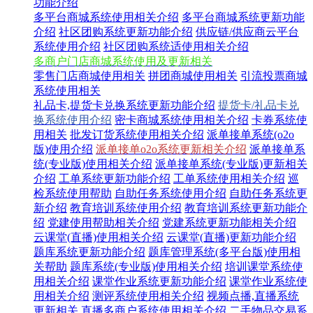
功能介绍
多平台商城系统使用相关介绍
多平台商城系统更新功能
介绍
社区团购系统更新功能介绍
供应链/供应商云平台
系统使用介绍
社区团购系统适使用相关介绍
多商户门店商城系统使用及更新相关
零售门店商城使用相关
拼团商城使用相关
引流投票商城
系统使用相关
礼品卡,提货卡兑换系统更新功能介绍
提货卡/礼品卡兑
换系统使用介绍
密卡商城系统使用相关介绍
卡券系统使
用相关
批发订货系统使用相关介绍
派单接单系统(o2o
版)使用介绍
派单接单o2o系统更新相关介绍
派单接单系
统(专业版)使用相关介绍
派单接单系统(专业版)更新相关
介绍
工单系统更新功能介绍
工单系统使用相关介绍
巡
检系统使用帮助
自助任务系统使用介绍
自助任务系统更
新介绍
教育培训系统使用介绍
教育培训系统更新功能介
绍
党建使用帮助相关介绍
党建系统更新功能相关介绍
云课堂(直播)使用相关介绍
云课堂(直播)更新功能介绍
题库系统更新功能介绍
题库管理系统(多平台版)使用相
关帮助
题库系统(专业版)使用相关介绍
培训课堂系统使
用相关介绍
课堂作业系统更新功能介绍
课堂作业系统使
用相关介绍
测评系统使用相关介绍
视频点播,直播系统
更新相关
直播多商户系统使用相关介绍
二手物品交易系