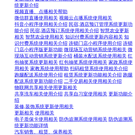
统更新介绍
视频直播、点播相关帮助
微信群直播使用相关
视频云点播系统使用相关
抖音小程序使用相关介绍
民宿,酒店预订管理系统更新功
能介绍
民宿,酒店预订系统使用相关介绍
智慧农业更新
相关
智慧农业使用相关
知识付费系统更新内容相关
知
识付费系统使用相关介绍
连锁门店小程序使用介绍
连锁
门店小程序版更新功能
微现场互动营销系统使用相关
微
现场互动营销系统更新介绍
桶装水配送系统使用相关
红
包抽奖系统更新相关
红包抽奖系统使用相关
家政系统使
用相关
家教系统使用帮助
扫码租赁系统使用相关介绍
跑腿配送系统使用介绍
租赁系统更新功能相关介绍
跑腿
配送系统更新功能介绍
二手交易相关使用相关介绍
物联网共享相关使用更新相关
共享洗车相关使用介绍
共享自习室使用相关
更新功能介
绍
装修,装饰系统更新使用相关
更新相关
使用相关
电子质保卡使用相关
防伪追溯系统使用相关
防伪追溯系
统更新功能详情
汽车销售、租赁、保养相关