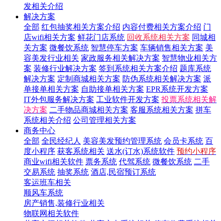
发相关介绍
解决方案
全部
红包抽奖相关方案介绍
内容付费相关方案介绍
门
店wifi相关方案
鲜花门店系统
回收系统相关方案
同城相
关方案
微餐饮系统
智慧停车方案
车辆销售相关方案
美
容美发行业相关
家政服务相关解决方案
智慧物业相关方
案
装修行业解决方案
签到系统相关方案介绍
题库系统
解决方案
定制商城相关方案
防伪系统相关解决方案
派
单接单相关方案
自助接单相关方案
EPR系统开发方案
IT外包服务解决方案
工业软件开发方案
投票系统相关解
决方案
二手物品商城相关方案
客服系统相关方案
拼车
系统相关介绍
公司管理相关方案
商务中心
全部
全民经纪人
美容美发预约管理系统
会员卡系统
百
度小程序
获客系统相关
送水(订水)系统软件
预约小程序
商业wifi相关软件
票务系统
代驾系统
微餐饮系统
二手
交易系统
抽奖系统
酒店,民宿预订系统
客运班车相关
顺风车系统
房产销售,装修行业相关
物联网相关软件