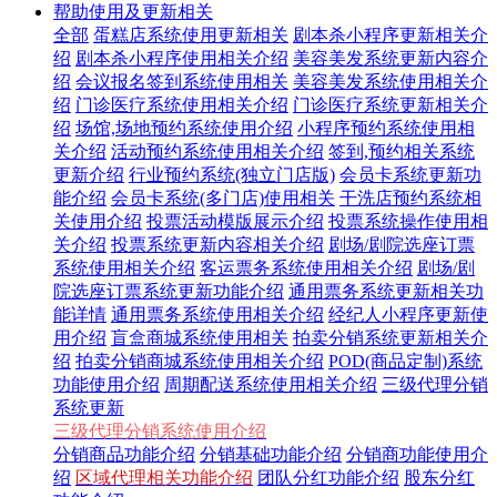
帮助使用及更新相关
全部
蛋糕店系统使用更新相关
剧本杀小程序更新相关介
绍
剧本杀小程序使用相关介绍
美容美发系统更新内容介
绍
会议报名签到系统使用相关
美容美发系统使用相关介
绍
门诊医疗系统使用相关介绍
门诊医疗系统更新相关介
绍
场馆,场地预约系统使用介绍
小程序预约系统使用相
关介绍
活动预约系统使用相关介绍
签到,预约相关系统
更新介绍
行业预约系统(独立门店版)
会员卡系统更新功
能介绍
会员卡系统(多门店)使用相关
干洗店预约系统相
关使用介绍
投票活动模版展示介绍
投票系统操作使用相
关介绍
投票系统更新内容相关介绍
剧场/剧院选座订票
系统使用相关介绍
客运票务系统使用相关介绍
剧场/剧
院选座订票系统更新功能介绍
通用票务系统更新相关功
能详情
通用票务系统使用相关介绍
经纪人小程序更新使
用介绍
盲盒商城系统使用相关
拍卖分销系统更新相关介
绍
拍卖分销商城系统使用相关介绍
POD(商品定制)系统
功能使用介绍
周期配送系统使用相关介绍
三级代理分销
系统更新
三级代理分销系统使用介绍
分销商品功能介绍
分销基础功能介绍
分销商功能使用介
绍
区域代理相关功能介绍
团队分红功能介绍
股东分红