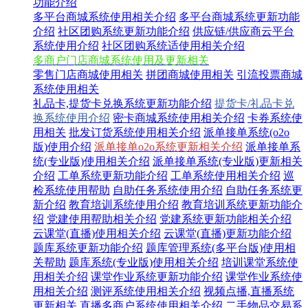
功能介绍
多平台商城系统使用相关介绍
多平台商城系统更新功能
介绍
社区团购系统更新功能介绍
供应链/供应商云平台
系统使用介绍
社区团购系统适使用相关介绍
多商户门店商城系统使用及更新相关
零售门店商城使用相关
拼团商城使用相关
引流投票商城
系统使用相关
礼品卡,提货卡兑换系统更新功能介绍
提货卡/礼品卡兑
换系统使用介绍
密卡商城系统使用相关介绍
卡券系统使
用相关
批发订货系统使用相关介绍
派单接单系统(o2o
版)使用介绍
派单接单o2o系统更新相关介绍
派单接单系
统(专业版)使用相关介绍
派单接单系统(专业版)更新相关
介绍
工单系统更新功能介绍
工单系统使用相关介绍
巡
检系统使用帮助
自助任务系统使用介绍
自助任务系统更
新介绍
教育培训系统使用介绍
教育培训系统更新功能介
绍
党建使用帮助相关介绍
党建系统更新功能相关介绍
云课堂(直播)使用相关介绍
云课堂(直播)更新功能介绍
题库系统更新功能介绍
题库管理系统(多平台版)使用相
关帮助
题库系统(专业版)使用相关介绍
培训课堂系统使
用相关介绍
课堂作业系统更新功能介绍
课堂作业系统使
用相关介绍
测评系统使用相关介绍
视频点播,直播系统
更新相关
直播多商户系统使用相关介绍
二手物品交易系