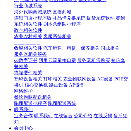
行业商城系统
海外代购商城系统
直播商城
连锁门店小程序版
礼品卡兑换系统
提货系统软件
签到
系统相关软件
剧本杀组队小程序
政企相关软件
农业农村相关
客服系统相关
商业服务相关
收银相关软件
汽车销售、租赁、保养相关
同城相关
服务器相关服务
ssl数字证书
阿里云流量接口费
服务器租赁购买
短信套
餐相关
终端硬件相关
扫码设备相关
打印相关
农业物联网设备
AC设备
POE交
换机
核心交换机
路由设备
AP设备
网络维护
餐饮跑腿配送相关
跑腿配送小程序
跑腿配送系统
联系我们
业务合作
联系我们
在线留言
公司介绍
在线反馈
售后须
知
会员中心