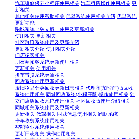
汽车维修保养小程序使用相关
汽车租赁操作使用相关
更
新相关
其他相关使用帮助相关
代驾系统使用相关介绍
代驾系统
更新功能
跑腿系统（独立版）使用及更新相关
使用相关
更新相关
社区群聊系统使用及更新介绍
更新相关介绍
使用相关介绍
门店拓客相关
朋友圈拓客系统更新使用相关
更新相关
使用相关
拼车带货系统更新相关
回收系统使用更新相关
废旧物品分类回收更新日志相关
代理商(加盟商)版回收
系统使用相关
同城回收系统(小程序版)操作使用相关
独
立门店版回收系统使用相关
社区回收版使用介绍相关
同城相关系统使用及更新相关
更新相关
代驾相关
同城信息使用相关
跑腿系统
停车收费系统使用相关
智能物业系统使用相关
更新日志相关
操作使用相关