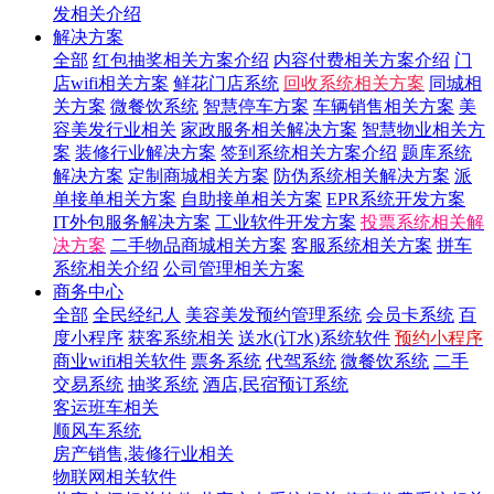
发相关介绍
解决方案
全部
红包抽奖相关方案介绍
内容付费相关方案介绍
门
店wifi相关方案
鲜花门店系统
回收系统相关方案
同城相
关方案
微餐饮系统
智慧停车方案
车辆销售相关方案
美
容美发行业相关
家政服务相关解决方案
智慧物业相关方
案
装修行业解决方案
签到系统相关方案介绍
题库系统
解决方案
定制商城相关方案
防伪系统相关解决方案
派
单接单相关方案
自助接单相关方案
EPR系统开发方案
IT外包服务解决方案
工业软件开发方案
投票系统相关解
决方案
二手物品商城相关方案
客服系统相关方案
拼车
系统相关介绍
公司管理相关方案
商务中心
全部
全民经纪人
美容美发预约管理系统
会员卡系统
百
度小程序
获客系统相关
送水(订水)系统软件
预约小程序
商业wifi相关软件
票务系统
代驾系统
微餐饮系统
二手
交易系统
抽奖系统
酒店,民宿预订系统
客运班车相关
顺风车系统
房产销售,装修行业相关
物联网相关软件