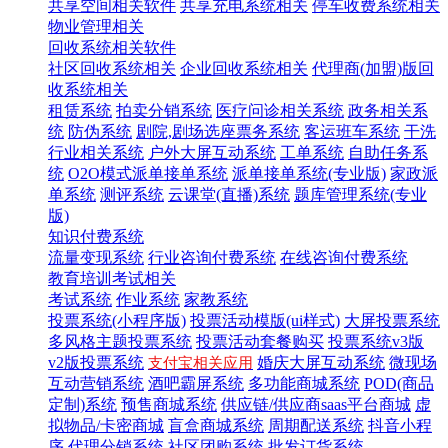
共享空间相关软件
共享充电系统相关
停车收费系统相关
物业管理相关
回收系统相关软件
社区回收系统相关
企业回收系统相关
代理商(加盟)版回
收系统相关
租赁系统
拍卖分销系统
医疗问诊相关系统
政务相关系
统
防伪系统
剧院,剧场选座票务系统
客运班车系统
干洗
行业相关系统
户外大屏互动系统
工单系统
自助任务系
统
O2O模式派单接单系统
派单接单系统(专业版)
家政派
单系统
测评系统
云课堂(直播)系统
题库管理系统(专业
版)
知识付费系统
流量变现系统
行业咨询付费系统
在线咨询付费系统
教育培训考试相关
考试系统
作业系统
家教系统
投票系统(小程序版)
投票活动模版(ui样式)
大屏投票系统
多风格主题投票系统
投票活动套餐购买
投票系统v3版
v2版投票系统
婚庆大屏互动系统
微现场
支付宝相关应用
互动营销系统
酒吧霸屏系统
多功能商城系统
POD(商品
定制)系统
预售商城系统
供应链/供应商saas平台商城
虚
拟物品/卡密商城
盲盒商城系统
周期配送系统
抖音小程
序
代理分销系统
社区团购系统
批发订货系统