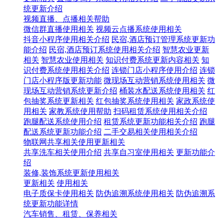
统更新介绍
视频直播、点播相关帮助
微信群直播使用相关
视频云点播系统使用相关
抖音小程序使用相关介绍
民宿,酒店预订管理系统更新功
能介绍
民宿,酒店预订系统使用相关介绍
智慧农业更新
相关
智慧农业使用相关
知识付费系统更新内容相关
知
识付费系统使用相关介绍
连锁门店小程序使用介绍
连锁
门店小程序版更新功能
微现场互动营销系统使用相关
微
现场互动营销系统更新介绍
桶装水配送系统使用相关
红
包抽奖系统更新相关
红包抽奖系统使用相关
家政系统使
用相关
家教系统使用帮助
扫码租赁系统使用相关介绍
跑腿配送系统使用介绍
租赁系统更新功能相关介绍
跑腿
配送系统更新功能介绍
二手交易相关使用相关介绍
物联网共享相关使用更新相关
共享洗车相关使用介绍
共享自习室使用相关
更新功能介
绍
装修,装饰系统更新使用相关
更新相关
使用相关
电子质保卡使用相关
防伪追溯系统使用相关
防伪追溯系
统更新功能详情
汽车销售、租赁、保养相关