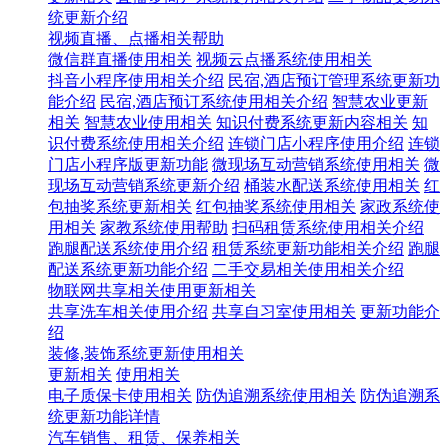
统更新介绍
视频直播、点播相关帮助
微信群直播使用相关
视频云点播系统使用相关
抖音小程序使用相关介绍
民宿,酒店预订管理系统更新功
能介绍
民宿,酒店预订系统使用相关介绍
智慧农业更新
相关
智慧农业使用相关
知识付费系统更新内容相关
知
识付费系统使用相关介绍
连锁门店小程序使用介绍
连锁
门店小程序版更新功能
微现场互动营销系统使用相关
微
现场互动营销系统更新介绍
桶装水配送系统使用相关
红
包抽奖系统更新相关
红包抽奖系统使用相关
家政系统使
用相关
家教系统使用帮助
扫码租赁系统使用相关介绍
跑腿配送系统使用介绍
租赁系统更新功能相关介绍
跑腿
配送系统更新功能介绍
二手交易相关使用相关介绍
物联网共享相关使用更新相关
共享洗车相关使用介绍
共享自习室使用相关
更新功能介
绍
装修,装饰系统更新使用相关
更新相关
使用相关
电子质保卡使用相关
防伪追溯系统使用相关
防伪追溯系
统更新功能详情
汽车销售、租赁、保养相关