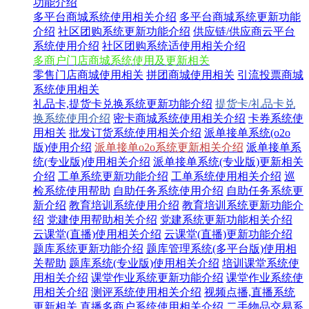
功能介绍
多平台商城系统使用相关介绍
多平台商城系统更新功能
介绍
社区团购系统更新功能介绍
供应链/供应商云平台
系统使用介绍
社区团购系统适使用相关介绍
多商户门店商城系统使用及更新相关
零售门店商城使用相关
拼团商城使用相关
引流投票商城
系统使用相关
礼品卡,提货卡兑换系统更新功能介绍
提货卡/礼品卡兑
换系统使用介绍
密卡商城系统使用相关介绍
卡券系统使
用相关
批发订货系统使用相关介绍
派单接单系统(o2o
版)使用介绍
派单接单o2o系统更新相关介绍
派单接单系
统(专业版)使用相关介绍
派单接单系统(专业版)更新相关
介绍
工单系统更新功能介绍
工单系统使用相关介绍
巡
检系统使用帮助
自助任务系统使用介绍
自助任务系统更
新介绍
教育培训系统使用介绍
教育培训系统更新功能介
绍
党建使用帮助相关介绍
党建系统更新功能相关介绍
云课堂(直播)使用相关介绍
云课堂(直播)更新功能介绍
题库系统更新功能介绍
题库管理系统(多平台版)使用相
关帮助
题库系统(专业版)使用相关介绍
培训课堂系统使
用相关介绍
课堂作业系统更新功能介绍
课堂作业系统使
用相关介绍
测评系统使用相关介绍
视频点播,直播系统
更新相关
直播多商户系统使用相关介绍
二手物品交易系