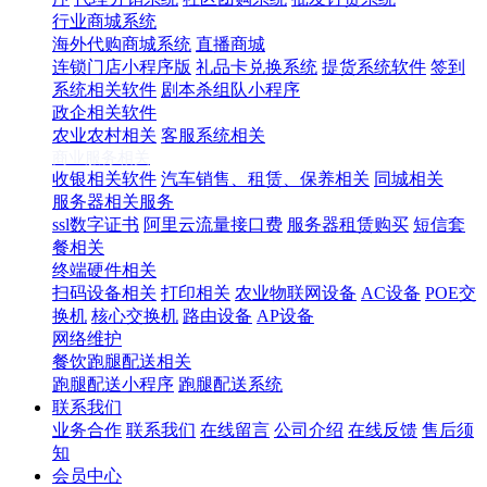
行业商城系统
海外代购商城系统
直播商城
连锁门店小程序版
礼品卡兑换系统
提货系统软件
签到
系统相关软件
剧本杀组队小程序
政企相关软件
农业农村相关
客服系统相关
商业服务相关
收银相关软件
汽车销售、租赁、保养相关
同城相关
服务器相关服务
ssl数字证书
阿里云流量接口费
服务器租赁购买
短信套
餐相关
终端硬件相关
扫码设备相关
打印相关
农业物联网设备
AC设备
POE交
换机
核心交换机
路由设备
AP设备
网络维护
餐饮跑腿配送相关
跑腿配送小程序
跑腿配送系统
联系我们
业务合作
联系我们
在线留言
公司介绍
在线反馈
售后须
知
会员中心