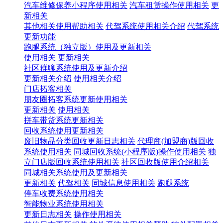
汽车维修保养小程序使用相关
汽车租赁操作使用相关
更
新相关
其他相关使用帮助相关
代驾系统使用相关介绍
代驾系统
更新功能
跑腿系统（独立版）使用及更新相关
使用相关
更新相关
社区群聊系统使用及更新介绍
更新相关介绍
使用相关介绍
门店拓客相关
朋友圈拓客系统更新使用相关
更新相关
使用相关
拼车带货系统更新相关
回收系统使用更新相关
废旧物品分类回收更新日志相关
代理商(加盟商)版回收
系统使用相关
同城回收系统(小程序版)操作使用相关
独
立门店版回收系统使用相关
社区回收版使用介绍相关
同城相关系统使用及更新相关
更新相关
代驾相关
同城信息使用相关
跑腿系统
停车收费系统使用相关
智能物业系统使用相关
更新日志相关
操作使用相关