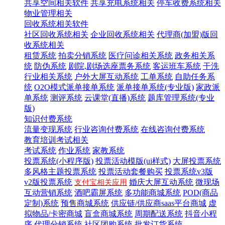
共享空间相关软件
共享充电系统相关
停车收费系统相关
物业管理相关
回收系统相关软件
社区回收系统相关
企业回收系统相关
代理商(加盟)版回
收系统相关
租赁系统
拍卖分销系统
医疗问诊相关系统
政务相关系
统
防伪系统
剧院,剧场选座票务系统
客运班车系统
干洗
行业相关系统
户外大屏互动系统
工单系统
自助任务系
统
O2O模式派单接单系统
派单接单系统(专业版)
家政派
单系统
测评系统
云课堂(直播)系统
题库管理系统(专业
版)
知识付费系统
流量变现系统
行业咨询付费系统
在线咨询付费系统
教育培训考试相关
考试系统
作业系统
家教系统
投票系统(小程序版)
投票活动模版(ui样式)
大屏投票系统
多风格主题投票系统
投票活动套餐购买
投票系统v3版
v2版投票系统
婚庆大屏互动系统
微现场
支付宝相关应用
互动营销系统
酒吧霸屏系统
多功能商城系统
POD(商品
定制)系统
预售商城系统
供应链/供应商saas平台商城
虚
拟物品/卡密商城
盲盒商城系统
周期配送系统
抖音小程
序
代理分销系统
社区团购系统
批发订货系统