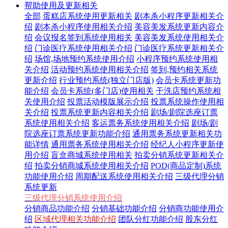
帮助使用及更新相关
全部
蛋糕店系统使用更新相关
剧本杀小程序更新相关介
绍
剧本杀小程序使用相关介绍
美容美发系统更新内容介
绍
会议报名签到系统使用相关
美容美发系统使用相关介
绍
门诊医疗系统使用相关介绍
门诊医疗系统更新相关介
绍
场馆,场地预约系统使用介绍
小程序预约系统使用相
关介绍
活动预约系统使用相关介绍
签到,预约相关系统
更新介绍
行业预约系统(独立门店版)
会员卡系统更新功
能介绍
会员卡系统(多门店)使用相关
干洗店预约系统相
关使用介绍
投票活动模版展示介绍
投票系统操作使用相
关介绍
投票系统更新内容相关介绍
剧场/剧院选座订票
系统使用相关介绍
客运票务系统使用相关介绍
剧场/剧
院选座订票系统更新功能介绍
通用票务系统更新相关功
能详情
通用票务系统使用相关介绍
经纪人小程序更新使
用介绍
盲盒商城系统使用相关
拍卖分销系统更新相关介
绍
拍卖分销商城系统使用相关介绍
POD(商品定制)系统
功能使用介绍
周期配送系统使用相关介绍
三级代理分销
系统更新
三级代理分销系统使用介绍
分销商品功能介绍
分销基础功能介绍
分销商功能使用介
绍
区域代理相关功能介绍
团队分红功能介绍
股东分红