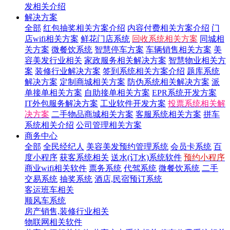
发相关介绍
解决方案
全部
红包抽奖相关方案介绍
内容付费相关方案介绍
门
店wifi相关方案
鲜花门店系统
回收系统相关方案
同城相
关方案
微餐饮系统
智慧停车方案
车辆销售相关方案
美
容美发行业相关
家政服务相关解决方案
智慧物业相关方
案
装修行业解决方案
签到系统相关方案介绍
题库系统
解决方案
定制商城相关方案
防伪系统相关解决方案
派
单接单相关方案
自助接单相关方案
EPR系统开发方案
IT外包服务解决方案
工业软件开发方案
投票系统相关解
决方案
二手物品商城相关方案
客服系统相关方案
拼车
系统相关介绍
公司管理相关方案
商务中心
全部
全民经纪人
美容美发预约管理系统
会员卡系统
百
度小程序
获客系统相关
送水(订水)系统软件
预约小程序
商业wifi相关软件
票务系统
代驾系统
微餐饮系统
二手
交易系统
抽奖系统
酒店,民宿预订系统
客运班车相关
顺风车系统
房产销售,装修行业相关
物联网相关软件