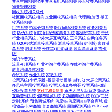
共享空间相关软件
共享充电系统相关
停车收费系统相关
物业管理相关
回收系统相关软件
社区回收系统相关
企业回收系统相关
代理商(加盟)版回
收系统相关
租赁系统
拍卖分销系统
医疗问诊相关系统
政务相关系
统
防伪系统
剧院,剧场选座票务系统
客运班车系统
干洗
行业相关系统
户外大屏互动系统
工单系统
自助任务系
统
O2O模式派单接单系统
派单接单系统(专业版)
家政派
单系统
测评系统
云课堂(直播)系统
题库管理系统(专业
版)
知识付费系统
流量变现系统
行业咨询付费系统
在线咨询付费系统
教育培训考试相关
考试系统
作业系统
家教系统
投票系统(小程序版)
投票活动模版(ui样式)
大屏投票系统
多风格主题投票系统
投票活动套餐购买
投票系统v3版
v2版投票系统
婚庆大屏互动系统
微现场
支付宝相关应用
互动营销系统
酒吧霸屏系统
多功能商城系统
POD(商品
定制)系统
预售商城系统
供应链/供应商saas平台商城
虚
拟物品/卡密商城
盲盒商城系统
周期配送系统
抖音小程
序
代理分销系统
社区团购系统
批发订货系统