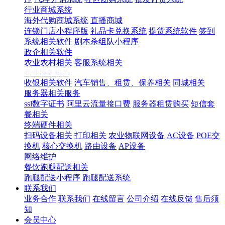
行业商城系统
海外代购商城系统
直播商城
连锁门店小程序版
礼品卡兑换系统
提货系统软件
签到
系统相关软件
剧本杀组队小程序
政企相关软件
农业农村相关
客服系统相关
商业服务相关
收银相关软件
汽车销售、租赁、保养相关
同城相关
服务器相关服务
ssl数字证书
阿里云流量接口费
服务器租赁购买
短信套
餐相关
终端硬件相关
扫码设备相关
打印相关
农业物联网设备
AC设备
POE交
换机
核心交换机
路由设备
AP设备
网络维护
餐饮跑腿配送相关
跑腿配送小程序
跑腿配送系统
联系我们
业务合作
联系我们
在线留言
公司介绍
在线反馈
售后须
知
会员中心