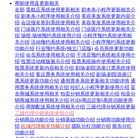
帮助使用及更新相关
全部
蛋糕店系统使用更新相关
剧本杀小程序更新相关介
绍
剧本杀小程序使用相关介绍
美容美发系统更新内容介
绍
会议报名签到系统使用相关
美容美发系统使用相关介
绍
门诊医疗系统使用相关介绍
门诊医疗系统更新相关介
绍
场馆,场地预约系统使用介绍
小程序预约系统使用相
关介绍
活动预约系统使用相关介绍
小程序预约系统更新
功能介绍
行业预约系统(独立门店版)
会员系统更新功能
介绍
会员系统使用相关介绍
干洗店预约系统相关使用介
绍
投票活动模版展示介绍
投票系统操作使用相关介绍
投票系统更新内容相关介绍
剧场/剧院选座订票系统使用
相关介绍
客运票务系统使用相关介绍
剧场/剧院选座订
票系统更新功能介绍
通用票务系统更新相关功能详情
通
用票务系统使用相关介绍
经纪人小程序更新使用介绍
盲
盒商城系统使用相关
拍卖分销系统更新相关介绍
拍卖分
销商城系统使用相关介绍
POD(商品定制)系统功能使用
介绍
周期配送系统使用相关介绍
三级代理分销系统更新
三级代理分销系统使用介绍
分销商品功能介绍
分销基础功能介绍
分销商功能使用介
绍
区域代理相关功能介绍
团队分红功能介绍
股东分红
功能介绍