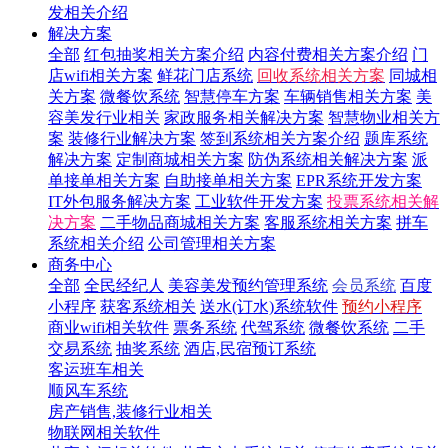
发相关介绍
解决方案
全部
红包抽奖相关方案介绍
内容付费相关方案介绍
门
店wifi相关方案
鲜花门店系统
回收系统相关方案
同城相
关方案
微餐饮系统
智慧停车方案
车辆销售相关方案
美
容美发行业相关
家政服务相关解决方案
智慧物业相关方
案
装修行业解决方案
签到系统相关方案介绍
题库系统
解决方案
定制商城相关方案
防伪系统相关解决方案
派
单接单相关方案
自助接单相关方案
EPR系统开发方案
IT外包服务解决方案
工业软件开发方案
投票系统相关解
决方案
二手物品商城相关方案
客服系统相关方案
拼车
系统相关介绍
公司管理相关方案
商务中心
全部
全民经纪人
美容美发预约管理系统
会员系统
百度
小程序
获客系统相关
送水(订水)系统软件
预约小程序
商业wifi相关软件
票务系统
代驾系统
微餐饮系统
二手
交易系统
抽奖系统
酒店,民宿预订系统
客运班车相关
顺风车系统
房产销售,装修行业相关
物联网相关软件