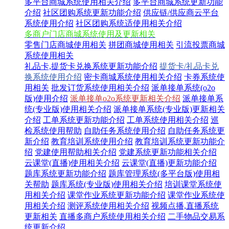
多平台商城系统使用相关介绍
多平台商城系统更新功能
介绍
社区团购系统更新功能介绍
供应链/供应商云平台
系统使用介绍
社区团购系统适使用相关介绍
多商户门店商城系统使用及更新相关
零售门店商城使用相关
拼团商城使用相关
引流投票商城
系统使用相关
礼品卡,提货卡兑换系统更新功能介绍
提货卡/礼品卡兑
换系统使用介绍
密卡商城系统使用相关介绍
卡券系统使
用相关
批发订货系统使用相关介绍
派单接单系统(o2o
版)使用介绍
派单接单o2o系统更新相关介绍
派单接单系
统(专业版)使用相关介绍
派单接单系统(专业版)更新相关
介绍
工单系统更新功能介绍
工单系统使用相关介绍
巡
检系统使用帮助
自助任务系统使用介绍
自助任务系统更
新介绍
教育培训系统使用介绍
教育培训系统更新功能介
绍
党建使用帮助相关介绍
党建系统更新功能相关介绍
云课堂(直播)使用相关介绍
云课堂(直播)更新功能介绍
题库系统更新功能介绍
题库管理系统(多平台版)使用相
关帮助
题库系统(专业版)使用相关介绍
培训课堂系统使
用相关介绍
课堂作业系统更新功能介绍
课堂作业系统使
用相关介绍
测评系统使用相关介绍
视频点播,直播系统
更新相关
直播多商户系统使用相关介绍
二手物品交易系
统更新介绍