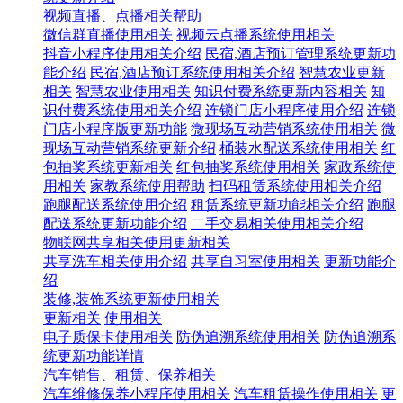
视频直播、点播相关帮助
微信群直播使用相关
视频云点播系统使用相关
抖音小程序使用相关介绍
民宿,酒店预订管理系统更新功
能介绍
民宿,酒店预订系统使用相关介绍
智慧农业更新
相关
智慧农业使用相关
知识付费系统更新内容相关
知
识付费系统使用相关介绍
连锁门店小程序使用介绍
连锁
门店小程序版更新功能
微现场互动营销系统使用相关
微
现场互动营销系统更新介绍
桶装水配送系统使用相关
红
包抽奖系统更新相关
红包抽奖系统使用相关
家政系统使
用相关
家教系统使用帮助
扫码租赁系统使用相关介绍
跑腿配送系统使用介绍
租赁系统更新功能相关介绍
跑腿
配送系统更新功能介绍
二手交易相关使用相关介绍
物联网共享相关使用更新相关
共享洗车相关使用介绍
共享自习室使用相关
更新功能介
绍
装修,装饰系统更新使用相关
更新相关
使用相关
电子质保卡使用相关
防伪追溯系统使用相关
防伪追溯系
统更新功能详情
汽车销售、租赁、保养相关
汽车维修保养小程序使用相关
汽车租赁操作使用相关
更