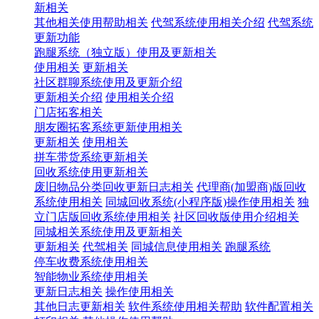
新相关
其他相关使用帮助相关
代驾系统使用相关介绍
代驾系统
更新功能
跑腿系统（独立版）使用及更新相关
使用相关
更新相关
社区群聊系统使用及更新介绍
更新相关介绍
使用相关介绍
门店拓客相关
朋友圈拓客系统更新使用相关
更新相关
使用相关
拼车带货系统更新相关
回收系统使用更新相关
废旧物品分类回收更新日志相关
代理商(加盟商)版回收
系统使用相关
同城回收系统(小程序版)操作使用相关
独
立门店版回收系统使用相关
社区回收版使用介绍相关
同城相关系统使用及更新相关
更新相关
代驾相关
同城信息使用相关
跑腿系统
停车收费系统使用相关
智能物业系统使用相关
更新日志相关
操作使用相关
其他日志更新相关
软件系统使用相关帮助
软件配置相关