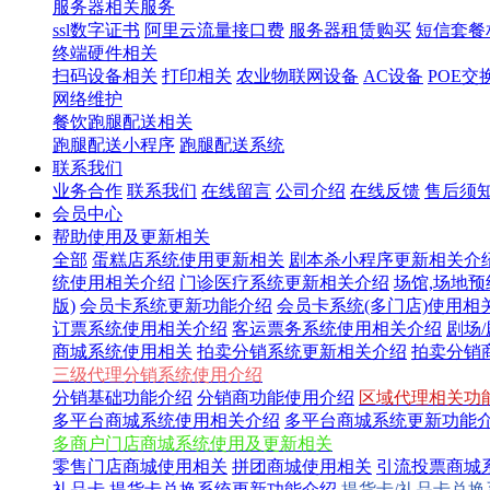
服务器相关服务
ssl数字证书
阿里云流量接口费
服务器租赁购买
短信套餐
终端硬件相关
扫码设备相关
打印相关
农业物联网设备
AC设备
POE交
网络维护
餐饮跑腿配送相关
跑腿配送小程序
跑腿配送系统
联系我们
业务合作
联系我们
在线留言
公司介绍
在线反馈
售后须
会员中心
帮助使用及更新相关
全部
蛋糕店系统使用更新相关
剧本杀小程序更新相关介
统使用相关介绍
门诊医疗系统更新相关介绍
场馆,场地
版)
会员卡系统更新功能介绍
会员卡系统(多门店)使用相
订票系统使用相关介绍
客运票务系统使用相关介绍
剧场
商城系统使用相关
拍卖分销系统更新相关介绍
拍卖分销
三级代理分销系统使用介绍
分销基础功能介绍
分销商功能使用介绍
区域代理相关功
多平台商城系统使用相关介绍
多平台商城系统更新功能
多商户门店商城系统使用及更新相关
零售门店商城使用相关
拼团商城使用相关
引流投票商城
礼品卡,提货卡兑换系统更新功能介绍
提货卡/礼品卡兑