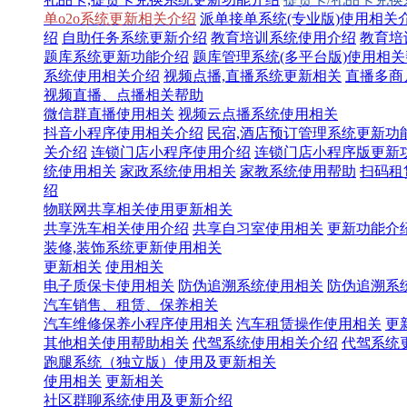
单o2o系统更新相关介绍
派单接单系统(专业版)使用相关
绍
自助任务系统更新介绍
教育培训系统使用介绍
教育培
题库系统更新功能介绍
题库管理系统(多平台版)使用相
系统使用相关介绍
视频点播,直播系统更新相关
直播多商
视频直播、点播相关帮助
微信群直播使用相关
视频云点播系统使用相关
抖音小程序使用相关介绍
民宿,酒店预订管理系统更新功
关介绍
连锁门店小程序使用介绍
连锁门店小程序版更新
统使用相关
家政系统使用相关
家教系统使用帮助
扫码租
绍
物联网共享相关使用更新相关
共享洗车相关使用介绍
共享自习室使用相关
更新功能介
装修,装饰系统更新使用相关
更新相关
使用相关
电子质保卡使用相关
防伪追溯系统使用相关
防伪追溯系
汽车销售、租赁、保养相关
汽车维修保养小程序使用相关
汽车租赁操作使用相关
更
其他相关使用帮助相关
代驾系统使用相关介绍
代驾系统
跑腿系统（独立版）使用及更新相关
使用相关
更新相关
社区群聊系统使用及更新介绍