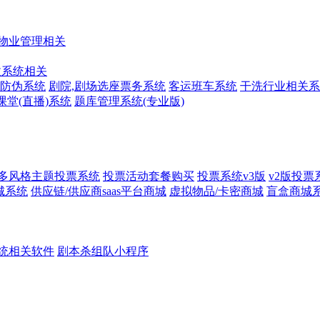
物业管理相关
收系统相关
防伪系统
剧院,剧场选座票务系统
客运班车系统
干洗行业相关系
课堂(直播)系统
题库管理系统(专业版)
多风格主题投票系统
投票活动套餐购买
投票系统v3版
v2版投票
城系统
供应链/供应商saas平台商城
虚拟物品/卡密商城
盲盒商城
统相关软件
剧本杀组队小程序