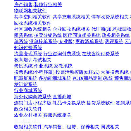
房产销售,装修行业相关
物联网相关软件
共享空间相关软件
共享充电系统相关
停车收费系统相关
回收系统相关软件
社区回收系统相关
企业回收系统相关
代理商(加盟)版回
租赁系统
拍卖分销系统
医疗问诊相关系统
政务相关系统
单系统
派单接单系统(专业版)
家政派单系统
测评系统
云
知识付费系统
流量变现系统
行业咨询付费系统
在线咨询付费系统
教育培训考试相关
考试系统
作业系统
家教系统
投票系统(小程序版)
投票活动模版(ui样式)
大屏投票系统
吧霸屏系统
多功能商城系统
POD(商品定制)系统
预售商
发订货系统
行业商城系统
海外代购商城系统
直播商城
连锁门店小程序版
礼品卡兑换系统
提货系统软件
签到系
政企相关软件
农业农村相关
客服系统相关
商业服务相关
收银相关软件
汽车销售、租赁、保养相关
同城相关