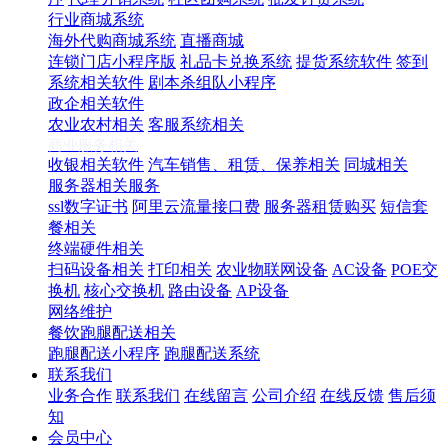
行业商城系统
海外代购商城系统
直播商城
连锁门店小程序版
礼品卡兑换系统
提货系统软件
签到
系统相关软件
剧本杀组队小程序
政企相关软件
农业农村相关
客服系统相关
商业服务相关
收银相关软件
汽车销售、租赁、保养相关
同城相关
服务器相关服务
ssl数字证书
阿里云流量接口费
服务器租赁购买
短信套
餐相关
终端硬件相关
扫码设备相关
打印相关
农业物联网设备
AC设备
POE交
换机
核心交换机
路由设备
AP设备
网络维护
餐饮跑腿配送相关
跑腿配送小程序
跑腿配送系统
联系我们
业务合作
联系我们
在线留言
公司介绍
在线反馈
售后须
知
会员中心