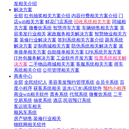
发相关介绍
解决方案
全部
红包抽奖相关方案介绍
内容付费相关方案介绍
门
店wifi相关方案
鲜花门店系统
回收系统相关方案
同城相
关方案
微餐饮系统
智慧停车方案
车辆销售相关方案
美
容美发行业相关
家政服务相关解决方案
智慧物业相关方
案
装修行业解决方案
签到系统相关方案介绍
题库系统
解决方案
定制商城相关方案
防伪系统相关解决方案
派
单接单相关方案
自助接单相关方案
EPR系统开发方案
IT外包服务解决方案
工业软件开发方案
投票系统相关解
决方案
二手物品商城相关方案
客服系统相关方案
拼车
系统相关介绍
公司管理相关方案
商务中心
全部
全民经纪人
美容美发预约管理系统
会员卡系统
百
度小程序
获客系统相关
送水(订水)系统软件
预约小程序
商业wifi相关软件
票务系统
代驾系统
微餐饮系统
二手
交易系统
抽奖系统
酒店,民宿预订系统
客运班车相关
顺风车系统
房产销售,装修行业相关
物联网相关软件