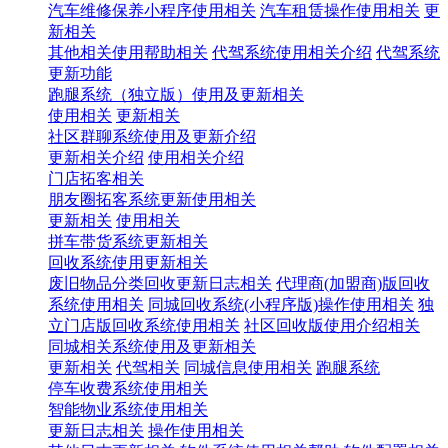
汽车维修保养小程序使用相关
汽车租赁操作使用相关
更
新相关
其他相关使用帮助相关
代驾系统使用相关介绍
代驾系统
更新功能
跑腿系统（独立版）使用及更新相关
使用相关
更新相关
社区群聊系统使用及更新介绍
更新相关介绍
使用相关介绍
门店拓客相关
朋友圈拓客系统更新使用相关
更新相关
使用相关
拼车带货系统更新相关
回收系统使用更新相关
废旧物品分类回收更新日志相关
代理商(加盟商)版回收
系统使用相关
同城回收系统(小程序版)操作使用相关
独
立门店版回收系统使用相关
社区回收版使用介绍相关
同城相关系统使用及更新相关
更新相关
代驾相关
同城信息使用相关
跑腿系统
停车收费系统使用相关
智能物业系统使用相关
更新日志相关
操作使用相关