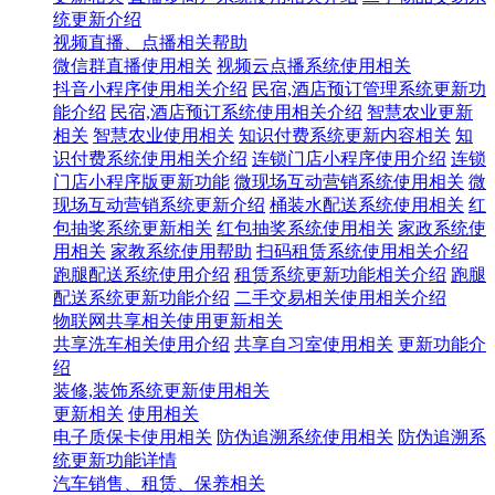
统更新介绍
视频直播、点播相关帮助
微信群直播使用相关
视频云点播系统使用相关
抖音小程序使用相关介绍
民宿,酒店预订管理系统更新功
能介绍
民宿,酒店预订系统使用相关介绍
智慧农业更新
相关
智慧农业使用相关
知识付费系统更新内容相关
知
识付费系统使用相关介绍
连锁门店小程序使用介绍
连锁
门店小程序版更新功能
微现场互动营销系统使用相关
微
现场互动营销系统更新介绍
桶装水配送系统使用相关
红
包抽奖系统更新相关
红包抽奖系统使用相关
家政系统使
用相关
家教系统使用帮助
扫码租赁系统使用相关介绍
跑腿配送系统使用介绍
租赁系统更新功能相关介绍
跑腿
配送系统更新功能介绍
二手交易相关使用相关介绍
物联网共享相关使用更新相关
共享洗车相关使用介绍
共享自习室使用相关
更新功能介
绍
装修,装饰系统更新使用相关
更新相关
使用相关
电子质保卡使用相关
防伪追溯系统使用相关
防伪追溯系
统更新功能详情
汽车销售、租赁、保养相关