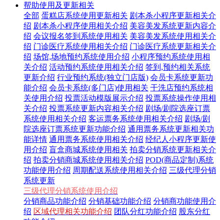
帮助使用及更新相关
全部
蛋糕店系统使用更新相关
剧本杀小程序更新相关介
绍
剧本杀小程序使用相关介绍
美容美发系统更新内容介
绍
会议报名签到系统使用相关
美容美发系统使用相关介
绍
门诊医疗系统使用相关介绍
门诊医疗系统更新相关介
绍
场馆,场地预约系统使用介绍
小程序预约系统使用相
关介绍
活动预约系统使用相关介绍
签到,预约相关系统
更新介绍
行业预约系统(独立门店版)
会员卡系统更新功
能介绍
会员卡系统(多门店)使用相关
干洗店预约系统相
关使用介绍
投票活动模版展示介绍
投票系统操作使用相
关介绍
投票系统更新内容相关介绍
剧场/剧院选座订票
系统使用相关介绍
客运票务系统使用相关介绍
剧场/剧
院选座订票系统更新功能介绍
通用票务系统更新相关功
能详情
通用票务系统使用相关介绍
经纪人小程序更新使
用介绍
盲盒商城系统使用相关
拍卖分销系统更新相关介
绍
拍卖分销商城系统使用相关介绍
POD(商品定制)系统
功能使用介绍
周期配送系统使用相关介绍
三级代理分销
系统更新
三级代理分销系统使用介绍
分销商品功能介绍
分销基础功能介绍
分销商功能使用介
绍
区域代理相关功能介绍
团队分红功能介绍
股东分红