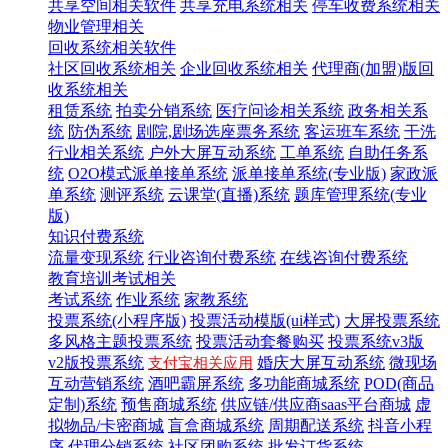
共享空间相关软件
共享充电系统相关
停车收费系统相关
物业管理相关
回收系统相关软件
社区回收系统相关
企业回收系统相关
代理商(加盟)版回
收系统相关
租赁系统
拍卖分销系统
医疗问诊相关系统
政务相关系
统
防伪系统
剧院,剧场选座票务系统
客运班车系统
干洗
行业相关系统
户外大屏互动系统
工单系统
自助任务系
统
O2O模式派单接单系统
派单接单系统(专业版)
家政派
单系统
测评系统
云课堂(直播)系统
题库管理系统(专业
版)
知识付费系统
流量变现系统
行业咨询付费系统
在线咨询付费系统
教育培训考试相关
考试系统
作业系统
家教系统
投票系统(小程序版)
投票活动模版(ui样式)
大屏投票系统
多风格主题投票系统
投票活动套餐购买
投票系统v3版
v2版投票系统
婚庆大屏互动系统
微现场
支付宝相关应用
互动营销系统
酒吧霸屏系统
多功能商城系统
POD(商品
定制)系统
预售商城系统
供应链/供应商saas平台商城
虚
拟物品/卡密商城
盲盒商城系统
周期配送系统
抖音小程
序
代理分销系统
社区团购系统
批发订货系统