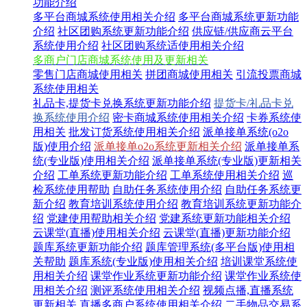
功能介绍
多平台商城系统使用相关介绍
多平台商城系统更新功能
介绍
社区团购系统更新功能介绍
供应链/供应商云平台
系统使用介绍
社区团购系统适使用相关介绍
多商户门店商城系统使用及更新相关
零售门店商城使用相关
拼团商城使用相关
引流投票商城
系统使用相关
礼品卡,提货卡兑换系统更新功能介绍
提货卡/礼品卡兑
换系统使用介绍
密卡商城系统使用相关介绍
卡券系统使
用相关
批发订货系统使用相关介绍
派单接单系统(o2o
版)使用介绍
派单接单o2o系统更新相关介绍
派单接单系
统(专业版)使用相关介绍
派单接单系统(专业版)更新相关
介绍
工单系统更新功能介绍
工单系统使用相关介绍
巡
检系统使用帮助
自助任务系统使用介绍
自助任务系统更
新介绍
教育培训系统使用介绍
教育培训系统更新功能介
绍
党建使用帮助相关介绍
党建系统更新功能相关介绍
云课堂(直播)使用相关介绍
云课堂(直播)更新功能介绍
题库系统更新功能介绍
题库管理系统(多平台版)使用相
关帮助
题库系统(专业版)使用相关介绍
培训课堂系统使
用相关介绍
课堂作业系统更新功能介绍
课堂作业系统使
用相关介绍
测评系统使用相关介绍
视频点播,直播系统
更新相关
直播多商户系统使用相关介绍
二手物品交易系