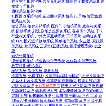
共享空间相关软件
共享充电系统相关
停车收费系统相关
物业管理相关
回收系统相关软件
社区回收系统相关
企业回收系统相关
代理商(加盟)版回
收系统相关
租赁系统
拍卖分销系统
医疗问诊相关系统
政务相关系
统
防伪系统
剧院,剧场选座票务系统
客运班车系统
干洗
行业相关系统
户外大屏互动系统
工单系统
自助任务系
统
O2O模式派单接单系统
派单接单系统(专业版)
家政派
单系统
测评系统
云课堂(直播)系统
题库管理系统(专业
版)
知识付费系统
流量变现系统
行业咨询付费系统
在线咨询付费系统
教育培训考试相关
考试系统
作业系统
家教系统
投票系统(小程序版)
投票活动模版(ui样式)
大屏投票系统
多风格主题投票系统
投票活动套餐购买
投票系统v3版
v2版投票系统
婚庆大屏互动系统
微现场
支付宝相关应用
互动营销系统
酒吧霸屏系统
多功能商城系统
POD(商品
定制)系统
预售商城系统
供应链/供应商saas平台商城
虚
拟物品/卡密商城
盲盒商城系统
周期配送系统
抖音小程
序
代理分销系统
社区团购系统
批发订货系统