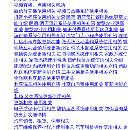
视频直播、点播相关帮助
微信群直播使用相关
视频云点播系统使用相关
抖音小程序使用相关介绍
民宿,酒店预订管理系统更新功
能介绍
民宿,酒店预订系统使用相关介绍
智慧农业更新
相关
智慧农业使用相关
知识付费系统更新内容相关
知
识付费系统使用相关介绍
连锁门店小程序使用介绍
连锁
门店小程序版更新功能
微现场互动营销系统使用相关
微
现场互动营销系统更新介绍
桶装水配送系统使用相关
红
包抽奖系统更新相关
红包抽奖系统使用相关
家政系统使
用相关
家教系统使用帮助
扫码租赁系统使用相关介绍
跑腿配送系统使用介绍
租赁系统更新功能相关介绍
跑腿
配送系统更新功能介绍
二手交易相关使用相关介绍
物联网共享相关使用更新相关
共享洗车相关使用介绍
共享自习室使用相关
更新功能介
绍
装修,装饰系统更新使用相关
更新相关
使用相关
电子质保卡使用相关
防伪追溯系统使用相关
防伪追溯系
统更新功能详情
汽车销售、租赁、保养相关
汽车维修保养小程序使用相关
汽车租赁操作使用相关
更