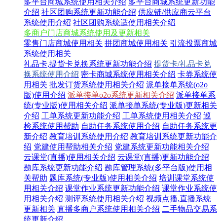
多平台商城系统使用相关介绍
多平台商城系统更新功能
介绍
社区团购系统更新功能介绍
供应链/供应商云平台
系统使用介绍
社区团购系统适使用相关介绍
多商户门店商城系统使用及更新相关
零售门店商城使用相关
拼团商城使用相关
引流投票商城
系统使用相关
礼品卡,提货卡兑换系统更新功能介绍
提货卡/礼品卡兑
换系统使用介绍
密卡商城系统使用相关介绍
卡券系统使
用相关
批发订货系统使用相关介绍
派单接单系统(o2o
版)使用介绍
派单接单o2o系统更新相关介绍
派单接单系
统(专业版)使用相关介绍
派单接单系统(专业版)更新相关
介绍
工单系统更新功能介绍
工单系统使用相关介绍
巡
检系统使用帮助
自助任务系统使用介绍
自助任务系统更
新介绍
教育培训系统使用介绍
教育培训系统更新功能介
绍
党建使用帮助相关介绍
党建系统更新功能相关介绍
云课堂(直播)使用相关介绍
云课堂(直播)更新功能介绍
题库系统更新功能介绍
题库管理系统(多平台版)使用相
关帮助
题库系统(专业版)使用相关介绍
培训课堂系统使
用相关介绍
课堂作业系统更新功能介绍
课堂作业系统使
用相关介绍
测评系统使用相关介绍
视频点播,直播系统
更新相关
直播多商户系统使用相关介绍
二手物品交易系
统更新介绍