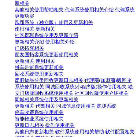
新相关
其他相关使用帮助相关
代驾系统使用相关介绍
代驾系统
更新功能
跑腿系统（独立版）使用及更新相关
使用相关
更新相关
社区群聊系统使用及更新介绍
更新相关介绍
使用相关介绍
门店拓客相关
朋友圈拓客系统更新使用相关
更新相关
使用相关
拼车带货系统更新相关
回收系统使用更新相关
废旧物品分类回收更新日志相关
代理商(加盟商)版回收
系统使用相关
同城回收系统(小程序版)操作使用相关
独
立门店版回收系统使用相关
社区回收版使用介绍相关
同城相关系统使用及更新相关
更新相关
代驾相关
同城信息使用相关
跑腿系统
停车收费系统使用相关
智能物业系统使用相关
更新日志相关
操作使用相关
其他日志更新相关
软件系统使用相关帮助
软件配置相关