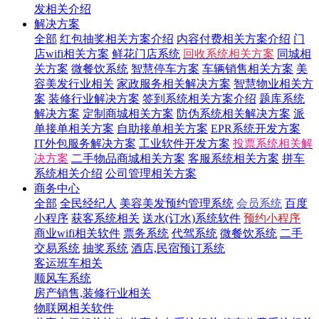
发相关介绍
解决方案
全部
红包抽奖相关方案介绍
内容付费相关方案介绍
门
店wifi相关方案
鲜花门店系统
回收系统相关方案
同城相
关方案
微餐饮系统
智慧停车方案
车辆销售相关方案
美
容美发行业相关
家政服务相关解决方案
智慧物业相关方
案
装修行业解决方案
签到系统相关方案介绍
题库系统
解决方案
定制商城相关方案
防伪系统相关解决方案
派
单接单相关方案
自助接单相关方案
EPR系统开发方案
IT外包服务解决方案
工业软件开发方案
投票系统相关解
决方案
二手物品商城相关方案
客服系统相关方案
拼车
系统相关介绍
公司管理相关方案
商务中心
全部
全民经纪人
美容美发预约管理系统
会员系统
百度
小程序
获客系统相关
送水(订水)系统软件
预约小程序
商业wifi相关软件
票务系统
代驾系统
微餐饮系统
二手
交易系统
抽奖系统
酒店,民宿预订系统
客运班车相关
顺风车系统
房产销售,装修行业相关
物联网相关软件