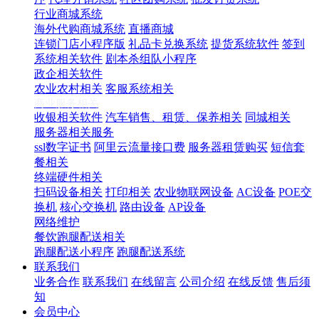
行业商城系统
海外代购商城系统
直播商城
连锁门店小程序版
礼品卡兑换系统
提货系统软件
签到
系统相关软件
剧本杀组队小程序
政企相关软件
农业农村相关
客服系统相关
商业服务相关
收银相关软件
汽车销售、租赁、保养相关
同城相关
服务器相关服务
ssl数字证书
阿里云流量接口费
服务器租赁购买
短信套
餐相关
终端硬件相关
扫码设备相关
打印相关
农业物联网设备
AC设备
POE交
换机
核心交换机
路由设备
AP设备
网络维护
餐饮跑腿配送相关
跑腿配送小程序
跑腿配送系统
联系我们
业务合作
联系我们
在线留言
公司介绍
在线反馈
售后须
知
会员中心