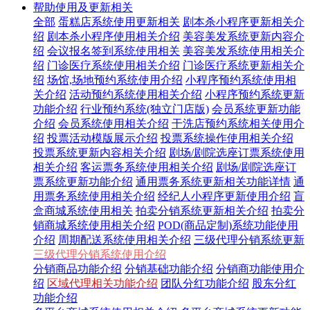
帮助使用及更新相关
全部
蛋糕店系统使用更新相关
剧本杀小程序更新相关介
绍
剧本杀小程序使用相关介绍
美容美发系统更新内容介
绍
会议报名签到系统使用相关
美容美发系统使用相关介
绍
门诊医疗系统使用相关介绍
门诊医疗系统更新相关介
绍
场馆,场地预约系统使用介绍
小程序预约系统使用相
关介绍
活动预约系统使用相关介绍
小程序预约系统更新
功能介绍
行业预约系统(独立门店版)
会员系统更新功能
介绍
会员系统使用相关介绍
干洗店预约系统相关使用介
绍
投票活动模版展示介绍
投票系统操作使用相关介绍
投票系统更新内容相关介绍
剧场/剧院选座订票系统使用
相关介绍
客运票务系统使用相关介绍
剧场/剧院选座订
票系统更新功能介绍
通用票务系统更新相关功能详情
通
用票务系统使用相关介绍
经纪人小程序更新使用介绍
盲
盒商城系统使用相关
拍卖分销系统更新相关介绍
拍卖分
销商城系统使用相关介绍
POD(商品定制)系统功能使用
介绍
周期配送系统使用相关介绍
三级代理分销系统更新
三级代理分销系统使用介绍
分销商品功能介绍
分销基础功能介绍
分销商功能使用介
绍
区域代理相关功能介绍
团队分红功能介绍
股东分红
功能介绍