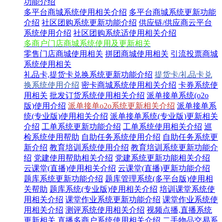
功能介绍
多平台商城系统使用相关介绍
多平台商城系统更新功能
介绍
社区团购系统更新功能介绍
供应链/供应商云平台
系统使用介绍
社区团购系统适使用相关介绍
多商户门店商城系统使用及更新相关
零售门店商城使用相关
拼团商城使用相关
引流投票商城
系统使用相关
礼品卡,提货卡兑换系统更新功能介绍
提货卡/礼品卡兑
换系统使用介绍
密卡商城系统使用相关介绍
卡券系统使
用相关
批发订货系统使用相关介绍
派单接单系统(o2o
版)使用介绍
派单接单o2o系统更新相关介绍
派单接单系
统(专业版)使用相关介绍
派单接单系统(专业版)更新相关
介绍
工单系统更新功能介绍
工单系统使用相关介绍
巡
检系统使用帮助
自助任务系统使用介绍
自助任务系统更
新介绍
教育培训系统使用介绍
教育培训系统更新功能介
绍
党建使用帮助相关介绍
党建系统更新功能相关介绍
云课堂(直播)使用相关介绍
云课堂(直播)更新功能介绍
题库系统更新功能介绍
题库管理系统(多平台版)使用相
关帮助
题库系统(专业版)使用相关介绍
培训课堂系统使
用相关介绍
课堂作业系统更新功能介绍
课堂作业系统使
用相关介绍
测评系统使用相关介绍
视频点播,直播系统
更新相关
直播多商户系统使用相关介绍
二手物品交易系