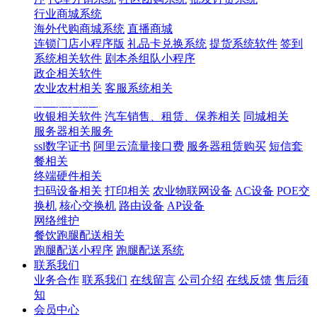
行业商城系统
海外代购商城系统
直播商城
连锁门店小程序版
礼品卡兑换系统
提货系统软件
签到
系统相关软件
剧本杀组队小程序
政企相关软件
农业农村相关
客服系统相关
商业服务相关
收银相关软件
汽车销售、租赁、保养相关
同城相关
服务器相关服务
ssl数字证书
阿里云流量接口费
服务器租赁购买
短信套
餐相关
终端硬件相关
扫码设备相关
打印相关
农业物联网设备
AC设备
POE交
换机
核心交换机
路由设备
AP设备
网络维护
餐饮跑腿配送相关
跑腿配送小程序
跑腿配送系统
联系我们
业务合作
联系我们
在线留言
公司介绍
在线反馈
售后须
知
会员中心