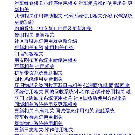
汽车维修保养小程序使用相关
汽车租赁操作使用相关
更
新相关
其他相关使用帮助相关
代驾系统使用相关介绍
代驾系统
更新功能
跑腿系统（独立版）使用及更新相关
使用相关
更新相关
社区群聊系统使用及更新介绍
更新相关介绍
使用相关介绍
门店拓客相关
朋友圈拓客系统更新使用相关
更新相关
使用相关
拼车带货系统更新相关
回收系统使用更新相关
废旧物品分类回收更新日志相关
代理商(加盟商)版回收
系统使用相关
同城回收系统(小程序版)操作使用相关
独
立门店版回收系统使用相关
社区回收版使用介绍相关
同城相关系统使用及更新相关
更新相关
代驾相关
同城信息使用相关
跑腿系统
停车收费系统使用相关
智能物业系统使用相关
更新日志相关
操作使用相关