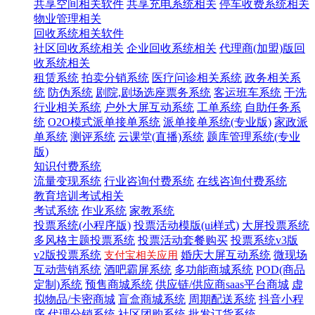
共享空间相关软件
共享充电系统相关
停车收费系统相关
物业管理相关
回收系统相关软件
社区回收系统相关
企业回收系统相关
代理商(加盟)版回
收系统相关
租赁系统
拍卖分销系统
医疗问诊相关系统
政务相关系
统
防伪系统
剧院,剧场选座票务系统
客运班车系统
干洗
行业相关系统
户外大屏互动系统
工单系统
自助任务系
统
O2O模式派单接单系统
派单接单系统(专业版)
家政派
单系统
测评系统
云课堂(直播)系统
题库管理系统(专业
版)
知识付费系统
流量变现系统
行业咨询付费系统
在线咨询付费系统
教育培训考试相关
考试系统
作业系统
家教系统
投票系统(小程序版)
投票活动模版(ui样式)
大屏投票系统
多风格主题投票系统
投票活动套餐购买
投票系统v3版
v2版投票系统
婚庆大屏互动系统
微现场
支付宝相关应用
互动营销系统
酒吧霸屏系统
多功能商城系统
POD(商品
定制)系统
预售商城系统
供应链/供应商saas平台商城
虚
拟物品/卡密商城
盲盒商城系统
周期配送系统
抖音小程
序
代理分销系统
社区团购系统
批发订货系统