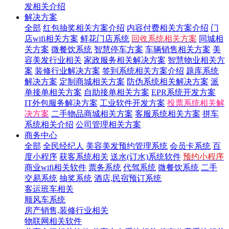
发相关介绍
解决方案
全部
红包抽奖相关方案介绍
内容付费相关方案介绍
门
店wifi相关方案
鲜花门店系统
回收系统相关方案
同城相
关方案
微餐饮系统
智慧停车方案
车辆销售相关方案
美
容美发行业相关
家政服务相关解决方案
智慧物业相关方
案
装修行业解决方案
签到系统相关方案介绍
题库系统
解决方案
定制商城相关方案
防伪系统相关解决方案
派
单接单相关方案
自助接单相关方案
EPR系统开发方案
IT外包服务解决方案
工业软件开发方案
投票系统相关解
决方案
二手物品商城相关方案
客服系统相关方案
拼车
系统相关介绍
公司管理相关方案
商务中心
全部
全民经纪人
美容美发预约管理系统
会员卡系统
百
度小程序
获客系统相关
送水(订水)系统软件
预约小程序
商业wifi相关软件
票务系统
代驾系统
微餐饮系统
二手
交易系统
抽奖系统
酒店,民宿预订系统
客运班车相关
顺风车系统
房产销售,装修行业相关
物联网相关软件