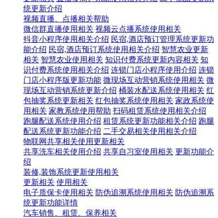
统更新介绍
视频直播、点播相关帮助
微信群直播使用相关
视频云点播系统使用相关
抖音小程序使用相关介绍
民宿,酒店预订管理系统更新功
能介绍
民宿,酒店预订系统使用相关介绍
智慧农业更新
相关
智慧农业使用相关
知识付费系统更新内容相关
知
识付费系统使用相关介绍
连锁门店小程序使用介绍
连锁
门店小程序版更新功能
微现场互动营销系统使用相关
微
现场互动营销系统更新介绍
桶装水配送系统使用相关
红
包抽奖系统更新相关
红包抽奖系统使用相关
家政系统使
用相关
家教系统使用帮助
扫码租赁系统使用相关介绍
跑腿配送系统使用介绍
租赁系统更新功能相关介绍
跑腿
配送系统更新功能介绍
二手交易相关使用相关介绍
物联网共享相关使用更新相关
共享洗车相关使用介绍
共享自习室使用相关
更新功能介
绍
装修,装饰系统更新使用相关
更新相关
使用相关
电子质保卡使用相关
防伪追溯系统使用相关
防伪追溯系
统更新功能详情
汽车销售、租赁、保养相关