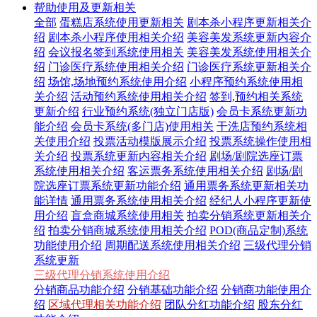
帮助使用及更新相关
全部
蛋糕店系统使用更新相关
剧本杀小程序更新相关介
绍
剧本杀小程序使用相关介绍
美容美发系统更新内容介
绍
会议报名签到系统使用相关
美容美发系统使用相关介
绍
门诊医疗系统使用相关介绍
门诊医疗系统更新相关介
绍
场馆,场地预约系统使用介绍
小程序预约系统使用相
关介绍
活动预约系统使用相关介绍
签到,预约相关系统
更新介绍
行业预约系统(独立门店版)
会员卡系统更新功
能介绍
会员卡系统(多门店)使用相关
干洗店预约系统相
关使用介绍
投票活动模版展示介绍
投票系统操作使用相
关介绍
投票系统更新内容相关介绍
剧场/剧院选座订票
系统使用相关介绍
客运票务系统使用相关介绍
剧场/剧
院选座订票系统更新功能介绍
通用票务系统更新相关功
能详情
通用票务系统使用相关介绍
经纪人小程序更新使
用介绍
盲盒商城系统使用相关
拍卖分销系统更新相关介
绍
拍卖分销商城系统使用相关介绍
POD(商品定制)系统
功能使用介绍
周期配送系统使用相关介绍
三级代理分销
系统更新
三级代理分销系统使用介绍
分销商品功能介绍
分销基础功能介绍
分销商功能使用介
绍
区域代理相关功能介绍
团队分红功能介绍
股东分红