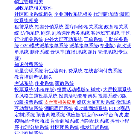
物业管理相关
回收系统相关软件
社区回收系统相关
企业回收系统相关
代理商(加盟)版回
收系统相关
租赁系统
拍卖分销系统
医疗问诊相关系统
政务相关系
统
防伪系统
剧院,剧场选座票务系统
客运班车系统
干洗
行业相关系统
户外大屏互动系统
工单系统
自助任务系
统
O2O模式派单接单系统
派单接单系统(专业版)
家政派
单系统
测评系统
云课堂(直播)系统
题库管理系统(专业
版)
知识付费系统
流量变现系统
行业咨询付费系统
在线咨询付费系统
教育培训考试相关
考试系统
作业系统
家教系统
投票系统(小程序版)
投票活动模版(ui样式)
大屏投票系统
多风格主题投票系统
投票活动套餐购买
投票系统v3版
v2版投票系统
婚庆大屏互动系统
微现场
支付宝相关应用
互动营销系统
酒吧霸屏系统
多功能商城系统
POD(商品
定制)系统
预售商城系统
供应链/供应商saas平台商城
虚
拟物品/卡密商城
盲盒商城系统
周期配送系统
抖音小程
序
代理分销系统
社区团购系统
批发订货系统
行业商城系统