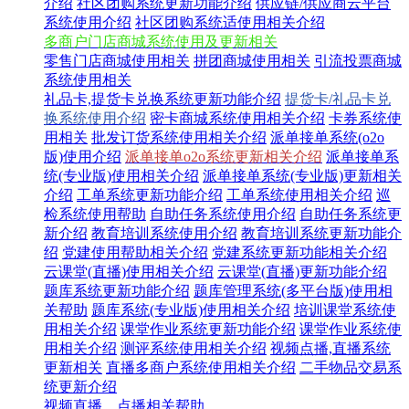
介绍
社区团购系统更新功能介绍
供应链/供应商云平台
系统使用介绍
社区团购系统适使用相关介绍
多商户门店商城系统使用及更新相关
零售门店商城使用相关
拼团商城使用相关
引流投票商城
系统使用相关
礼品卡,提货卡兑换系统更新功能介绍
提货卡/礼品卡兑
换系统使用介绍
密卡商城系统使用相关介绍
卡券系统使
用相关
批发订货系统使用相关介绍
派单接单系统(o2o
版)使用介绍
派单接单o2o系统更新相关介绍
派单接单系
统(专业版)使用相关介绍
派单接单系统(专业版)更新相关
介绍
工单系统更新功能介绍
工单系统使用相关介绍
巡
检系统使用帮助
自助任务系统使用介绍
自助任务系统更
新介绍
教育培训系统使用介绍
教育培训系统更新功能介
绍
党建使用帮助相关介绍
党建系统更新功能相关介绍
云课堂(直播)使用相关介绍
云课堂(直播)更新功能介绍
题库系统更新功能介绍
题库管理系统(多平台版)使用相
关帮助
题库系统(专业版)使用相关介绍
培训课堂系统使
用相关介绍
课堂作业系统更新功能介绍
课堂作业系统使
用相关介绍
测评系统使用相关介绍
视频点播,直播系统
更新相关
直播多商户系统使用相关介绍
二手物品交易系
统更新介绍
视频直播、点播相关帮助