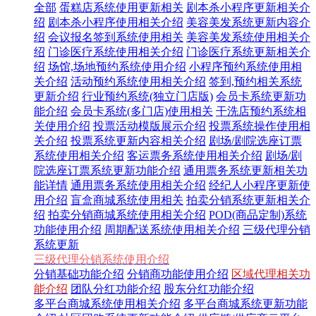
全部
蛋糕店系统使用更新相关
剧本杀小程序更新相关介
绍
剧本杀小程序使用相关介绍
美容美发系统更新内容介
绍
会议报名签到系统使用相关
美容美发系统使用相关介
绍
门诊医疗系统使用相关介绍
门诊医疗系统更新相关介
绍
场馆,场地预约系统使用介绍
小程序预约系统使用相
关介绍
活动预约系统使用相关介绍
签到,预约相关系统
更新介绍
行业预约系统(独立门店版)
会员卡系统更新功
能介绍
会员卡系统(多门店)使用相关
干洗店预约系统相
关使用介绍
投票活动模版展示介绍
投票系统操作使用相
关介绍
投票系统更新内容相关介绍
剧场/剧院选座订票
系统使用相关介绍
客运票务系统使用相关介绍
剧场/剧
院选座订票系统更新功能介绍
通用票务系统更新相关功
能详情
通用票务系统使用相关介绍
经纪人小程序更新使
用介绍
盲盒商城系统使用相关
拍卖分销系统更新相关介
绍
拍卖分销商城系统使用相关介绍
POD(商品定制)系统
功能使用介绍
周期配送系统使用相关介绍
三级代理分销
系统更新
三级代理分销系统使用介绍
分销基础功能介绍
分销商功能使用介绍
区域代理相关功
能介绍
团队分红功能介绍
股东分红功能介绍
多平台商城系统使用相关介绍
多平台商城系统更新功能