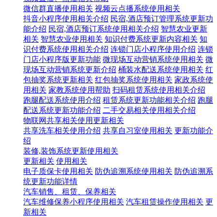
微信群直播使用相关
视频云点播系统使用相关
抖音小程序使用相关介绍
民宿,酒店预订管理系统更新功
能介绍
民宿,酒店预订系统使用相关介绍
智慧农业更新
相关
智慧农业使用相关
知识付费系统更新内容相关
知
识付费系统使用相关介绍
连锁门店小程序使用介绍
连锁
门店小程序版更新功能
微现场互动营销系统使用相关
微
现场互动营销系统更新介绍
桶装水配送系统使用相关
红
包抽奖系统更新相关
红包抽奖系统使用相关
家政系统使
用相关
家教系统使用帮助
扫码租赁系统使用相关介绍
跑腿配送系统使用介绍
租赁系统更新功能相关介绍
跑腿
配送系统更新功能介绍
二手交易相关使用相关介绍
物联网共享相关使用更新相关
共享洗车相关使用介绍
共享自习室使用相关
更新功能介
绍
装修,装饰系统更新使用相关
更新相关
使用相关
电子质保卡使用相关
防伪追溯系统使用相关
防伪追溯系
统更新功能详情
汽车销售、租赁、保养相关
汽车维修保养小程序使用相关
汽车租赁操作使用相关
更
新相关