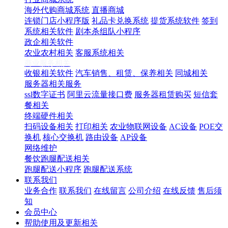
海外代购商城系统
直播商城
连锁门店小程序版
礼品卡兑换系统
提货系统软件
签到
系统相关软件
剧本杀组队小程序
政企相关软件
农业农村相关
客服系统相关
商业服务相关
收银相关软件
汽车销售、租赁、保养相关
同城相关
服务器相关服务
ssl数字证书
阿里云流量接口费
服务器租赁购买
短信套
餐相关
终端硬件相关
扫码设备相关
打印相关
农业物联网设备
AC设备
POE交
换机
核心交换机
路由设备
AP设备
网络维护
餐饮跑腿配送相关
跑腿配送小程序
跑腿配送系统
联系我们
业务合作
联系我们
在线留言
公司介绍
在线反馈
售后须
知
会员中心
帮助使用及更新相关