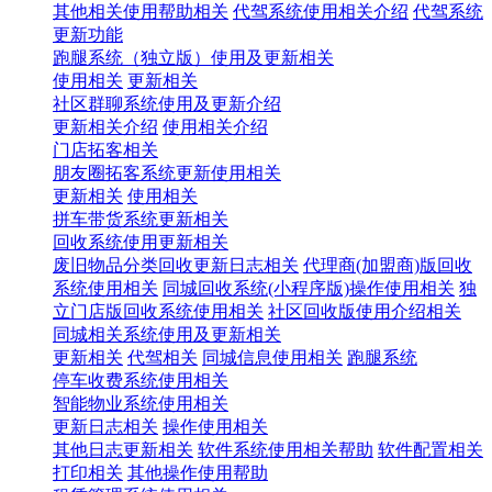
其他相关使用帮助相关
代驾系统使用相关介绍
代驾系统
更新功能
跑腿系统（独立版）使用及更新相关
使用相关
更新相关
社区群聊系统使用及更新介绍
更新相关介绍
使用相关介绍
门店拓客相关
朋友圈拓客系统更新使用相关
更新相关
使用相关
拼车带货系统更新相关
回收系统使用更新相关
废旧物品分类回收更新日志相关
代理商(加盟商)版回收
系统使用相关
同城回收系统(小程序版)操作使用相关
独
立门店版回收系统使用相关
社区回收版使用介绍相关
同城相关系统使用及更新相关
更新相关
代驾相关
同城信息使用相关
跑腿系统
停车收费系统使用相关
智能物业系统使用相关
更新日志相关
操作使用相关
其他日志更新相关
软件系统使用相关帮助
软件配置相关
打印相关
其他操作使用帮助