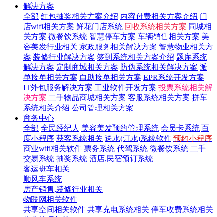
解决方案
全部
红包抽奖相关方案介绍
内容付费相关方案介绍
门
店wifi相关方案
鲜花门店系统
回收系统相关方案
同城相
关方案
微餐饮系统
智慧停车方案
车辆销售相关方案
美
容美发行业相关
家政服务相关解决方案
智慧物业相关方
案
装修行业解决方案
签到系统相关方案介绍
题库系统
解决方案
定制商城相关方案
防伪系统相关解决方案
派
单接单相关方案
自助接单相关方案
EPR系统开发方案
IT外包服务解决方案
工业软件开发方案
投票系统相关解
决方案
二手物品商城相关方案
客服系统相关方案
拼车
系统相关介绍
公司管理相关方案
商务中心
全部
全民经纪人
美容美发预约管理系统
会员卡系统
百
度小程序
获客系统相关
送水(订水)系统软件
预约小程序
商业wifi相关软件
票务系统
代驾系统
微餐饮系统
二手
交易系统
抽奖系统
酒店,民宿预订系统
客运班车相关
顺风车系统
房产销售,装修行业相关
物联网相关软件
共享空间相关软件
共享充电系统相关
停车收费系统相关