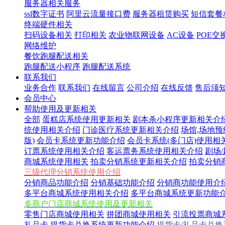
服务器相关服务
ssl数字证书
阿里云流量接口费
服务器租赁购买
短信套餐
终端硬件相关
扫码设备相关
打印相关
农业物联网设备
AC设备
POE交
网络维护
餐饮跑腿配送相关
跑腿配送小程序
跑腿配送系统
联系我们
业务合作
联系我们
在线留言
公司介绍
在线反馈
售后须
会员中心
帮助使用及更新相关
全部
蛋糕店系统使用更新相关
剧本杀小程序更新相关介
统使用相关介绍
门诊医疗系统更新相关介绍
场馆,场地
版)
会员卡系统更新功能介绍
会员卡系统(多门店)使用相
订票系统使用相关介绍
客运票务系统使用相关介绍
剧场
商城系统使用相关
拍卖分销系统更新相关介绍
拍卖分销
三级代理分销系统使用介绍
分销商品功能介绍
分销基础功能介绍
分销商功能使用介
多平台商城系统使用相关介绍
多平台商城系统更新功能
多商户门店商城系统使用及更新相关
零售门店商城使用相关
拼团商城使用相关
引流投票商城
礼品卡,提货卡兑换系统更新功能介绍
提货卡/礼品卡兑