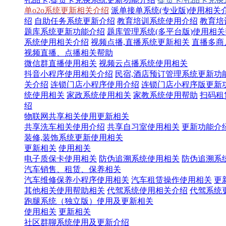
单o2o系统更新相关介绍
派单接单系统(专业版)使用相关
绍
自助任务系统更新介绍
教育培训系统使用介绍
教育培
题库系统更新功能介绍
题库管理系统(多平台版)使用相
系统使用相关介绍
视频点播,直播系统更新相关
直播多商
视频直播、点播相关帮助
微信群直播使用相关
视频云点播系统使用相关
抖音小程序使用相关介绍
民宿,酒店预订管理系统更新功
关介绍
连锁门店小程序使用介绍
连锁门店小程序版更新
统使用相关
家政系统使用相关
家教系统使用帮助
扫码租
绍
物联网共享相关使用更新相关
共享洗车相关使用介绍
共享自习室使用相关
更新功能介
装修,装饰系统更新使用相关
更新相关
使用相关
电子质保卡使用相关
防伪追溯系统使用相关
防伪追溯系
汽车销售、租赁、保养相关
汽车维修保养小程序使用相关
汽车租赁操作使用相关
更
其他相关使用帮助相关
代驾系统使用相关介绍
代驾系统
跑腿系统（独立版）使用及更新相关
使用相关
更新相关
社区群聊系统使用及更新介绍