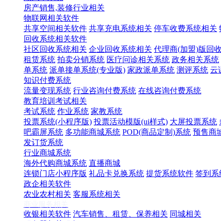
房产销售,装修行业相关
物联网相关软件
共享空间相关软件
共享充电系统相关
停车收费系统相关
回收系统相关软件
社区回收系统相关
企业回收系统相关
代理商(加盟)版回
租赁系统
拍卖分销系统
医疗问诊相关系统
政务相关系统
单系统
派单接单系统(专业版)
家政派单系统
测评系统
云
知识付费系统
流量变现系统
行业咨询付费系统
在线咨询付费系统
教育培训考试相关
考试系统
作业系统
家教系统
投票系统(小程序版)
投票活动模版(ui样式)
大屏投票系统
吧霸屏系统
多功能商城系统
POD(商品定制)系统
预售商
发订货系统
行业商城系统
海外代购商城系统
直播商城
连锁门店小程序版
礼品卡兑换系统
提货系统软件
签到系
政企相关软件
农业农村相关
客服系统相关
商业服务相关
收银相关软件
汽车销售、租赁、保养相关
同城相关