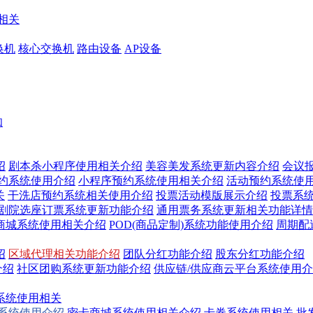
相关
换机
核心交换机
路由设备
AP设备
知
绍
剧本杀小程序使用相关介绍
美容美发系统更新内容介绍
会议
预约系统使用介绍
小程序预约系统使用相关介绍
活动预约系统使
关
干洗店预约系统相关使用介绍
投票活动模版展示介绍
投票系
/剧院选座订票系统更新功能介绍
通用票务系统更新相关功能详情
商城系统使用相关介绍
POD(商品定制)系统功能使用介绍
周期配
绍
区域代理相关功能介绍
团队分红功能介绍
股东分红功能介绍
介绍
社区团购系统更新功能介绍
供应链/供应商云平台系统使用
系统使用相关
换系统使用介绍
密卡商城系统使用相关介绍
卡券系统使用相关
批