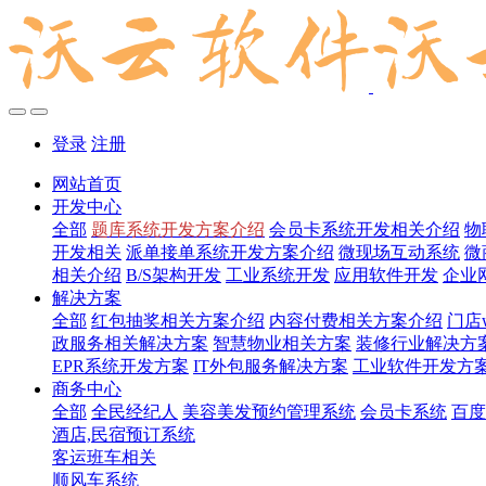
登录
注册
网站首页
开发中心
全部
题库系统开发方案介绍
会员卡系统开发相关介绍
物
开发相关
派单接单系统开发方案介绍
微现场互动系统
微
相关介绍
B/S架构开发
工业系统开发
应用软件开发
企业
解决方案
全部
红包抽奖相关方案介绍
内容付费相关方案介绍
门店
政服务相关解决方案
智慧物业相关方案
装修行业解决方
EPR系统开发方案
IT外包服务解决方案
工业软件开发方
商务中心
全部
全民经纪人
美容美发预约管理系统
会员卡系统
百度
酒店,民宿预订系统
客运班车相关
顺风车系统