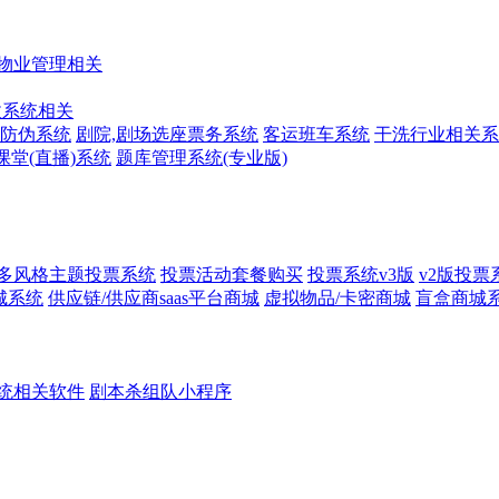
物业管理相关
收系统相关
防伪系统
剧院,剧场选座票务系统
客运班车系统
干洗行业相关系
课堂(直播)系统
题库管理系统(专业版)
多风格主题投票系统
投票活动套餐购买
投票系统v3版
v2版投票
城系统
供应链/供应商saas平台商城
虚拟物品/卡密商城
盲盒商城
统相关软件
剧本杀组队小程序