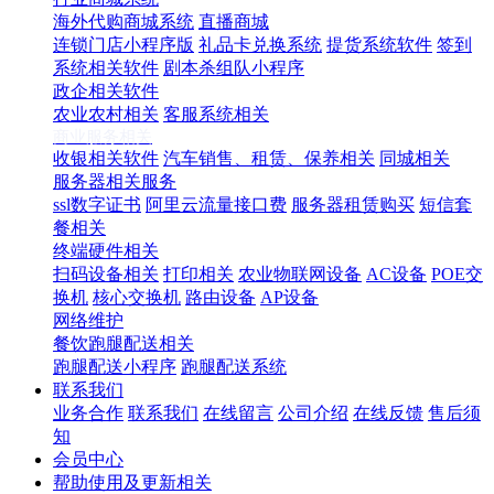
海外代购商城系统
直播商城
连锁门店小程序版
礼品卡兑换系统
提货系统软件
签到
系统相关软件
剧本杀组队小程序
政企相关软件
农业农村相关
客服系统相关
商业服务相关
收银相关软件
汽车销售、租赁、保养相关
同城相关
服务器相关服务
ssl数字证书
阿里云流量接口费
服务器租赁购买
短信套
餐相关
终端硬件相关
扫码设备相关
打印相关
农业物联网设备
AC设备
POE交
换机
核心交换机
路由设备
AP设备
网络维护
餐饮跑腿配送相关
跑腿配送小程序
跑腿配送系统
联系我们
业务合作
联系我们
在线留言
公司介绍
在线反馈
售后须
知
会员中心
帮助使用及更新相关