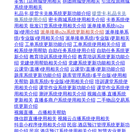
零售门店商城使用相关
拼团商城使用相关
引流投票商城
系统使用相关
礼品卡,提货卡兑换系统更新功能介绍
提货卡,礼品卡兑
换系统使用介绍
密卡商城系统使用相关介绍
卡券系统使
用相关
批发订货系统使用相关介绍
派单接单系统(o2o
版)使用介绍
派单接单o2o系统更新相关介绍
派单接单系
统(专业版)使用相关介绍
派单接单系统(专业版)更新相关
介绍
工单系统更新功能介绍
工单系统使用相关介绍
巡
检系统使用帮助
自助任务系统使用介绍
自助任务系统更
新介绍
教育培训系统使用介绍
教育培训系统更新功能介
绍
党建使用帮助相关介绍
党建系统更新功能相关介绍
云课堂(直播)使用相关介绍
云课堂(直播)更新功能介绍
题库系统更新功能介绍
题库管理系统(多平台版)使用相
关帮助
题库系统(专业版)使用相关介绍
培训课堂系统使
用相关介绍
课堂作业系统更新功能介绍
课堂作业系统使
用相关介绍
测评系统使用相关介绍
视频点播,直播系统
更新相关
直播多商户系统使用相关介绍
二手物品交易系
统更新介绍
视频直播、点播相关帮助
微信群直播使用相关
视频云点播系统使用相关
抖音小程序使用相关介绍
民宿,酒店预订管理系统更新功
能介绍
民宿,酒店预订系统使用相关介绍
智慧农业更新