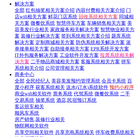
解决方案
全部
红包抽奖相关方案介绍
内容付费相关方案介绍
门
店wifi相关方案
鲜花门店系统
回收系统相关方案
同城相
关方案
微餐饮系统
智慧停车方案
车辆销售相关方案
美
容美发行业相关
家政服务相关解决方案
智慧物业相关方
案
装修行业解决方案
签到系统相关方案介绍
题库系统
解决方案
定制商城相关方案
防伪系统相关解决方案
派
单接单相关方案
自助接单相关方案
EPR系统开发方案
IT外包服务解决方案
工业软件开发方案
投票系统相关解
决方案
二手物品商城相关方案
客服系统相关方案
拼车
系统相关介绍
公司管理相关方案
商务中心
全部
全民经纪人
美容美发预约管理系统
会员卡系统
百
度小程序
获客系统相关
送水(订水)系统软件
预约小程序
商业wifi相关软件
票务系统
代驾系统
微餐饮系统
二手
交易系统
抽奖系统
酒店,民宿预订系统
客运班车相关
顺风车系统
房产销售,装修行业相关
物联网相关软件
共享空间相关软件
共享充电系统相关
停车收费系统相关