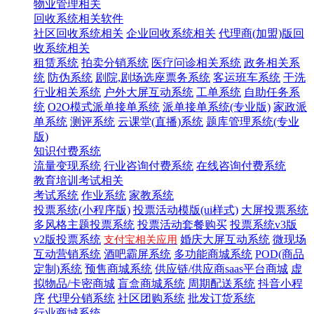
物业管理相关
回收系统相关软件
社区回收系统相关
企业回收系统相关
代理商(加盟)版回
收系统相关
租赁系统
拍卖分销系统
医疗问诊相关系统
政务相关系
统
防伪系统
剧院,剧场选座票务系统
客运班车系统
干洗
行业相关系统
户外大屏互动系统
工单系统
自助任务系
统
O2O模式派单接单系统
派单接单系统(专业版)
家政派
单系统
测评系统
云课堂(直播)系统
题库管理系统(专业
版)
知识付费系统
流量变现系统
行业咨询付费系统
在线咨询付费系统
教育培训考试相关
考试系统
作业系统
家教系统
投票系统(小程序版)
投票活动模版(ui样式)
大屏投票系统
多风格主题投票系统
投票活动套餐购买
投票系统v3版
v2版投票系统
婚庆大屏互动系统
微现场
支付宝相关应用
互动营销系统
酒吧霸屏系统
多功能商城系统
POD(商品
定制)系统
预售商城系统
供应链/供应商saas平台商城
虚
拟物品/卡密商城
盲盒商城系统
周期配送系统
抖音小程
序
代理分销系统
社区团购系统
批发订货系统
行业商城系统