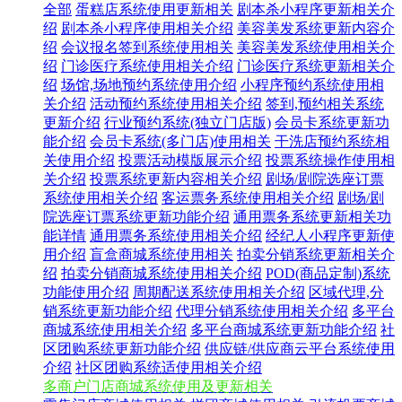
全部
蛋糕店系统使用更新相关
剧本杀小程序更新相关介
绍
剧本杀小程序使用相关介绍
美容美发系统更新内容介
绍
会议报名签到系统使用相关
美容美发系统使用相关介
绍
门诊医疗系统使用相关介绍
门诊医疗系统更新相关介
绍
场馆,场地预约系统使用介绍
小程序预约系统使用相
关介绍
活动预约系统使用相关介绍
签到,预约相关系统
更新介绍
行业预约系统(独立门店版)
会员卡系统更新功
能介绍
会员卡系统(多门店)使用相关
干洗店预约系统相
关使用介绍
投票活动模版展示介绍
投票系统操作使用相
关介绍
投票系统更新内容相关介绍
剧场/剧院选座订票
系统使用相关介绍
客运票务系统使用相关介绍
剧场/剧
院选座订票系统更新功能介绍
通用票务系统更新相关功
能详情
通用票务系统使用相关介绍
经纪人小程序更新使
用介绍
盲盒商城系统使用相关
拍卖分销系统更新相关介
绍
拍卖分销商城系统使用相关介绍
POD(商品定制)系统
功能使用介绍
周期配送系统使用相关介绍
区域代理,分
销系统更新功能介绍
代理分销系统使用相关介绍
多平台
商城系统使用相关介绍
多平台商城系统更新功能介绍
社
区团购系统更新功能介绍
供应链/供应商云平台系统使用
介绍
社区团购系统适使用相关介绍
多商户门店商城系统使用及更新相关