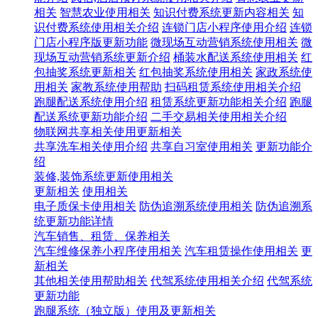
相关
智慧农业使用相关
知识付费系统更新内容相关
知
识付费系统使用相关介绍
连锁门店小程序使用介绍
连锁
门店小程序版更新功能
微现场互动营销系统使用相关
微
现场互动营销系统更新介绍
桶装水配送系统使用相关
红
包抽奖系统更新相关
红包抽奖系统使用相关
家政系统使
用相关
家教系统使用帮助
扫码租赁系统使用相关介绍
跑腿配送系统使用介绍
租赁系统更新功能相关介绍
跑腿
配送系统更新功能介绍
二手交易相关使用相关介绍
物联网共享相关使用更新相关
共享洗车相关使用介绍
共享自习室使用相关
更新功能介
绍
装修,装饰系统更新使用相关
更新相关
使用相关
电子质保卡使用相关
防伪追溯系统使用相关
防伪追溯系
统更新功能详情
汽车销售、租赁、保养相关
汽车维修保养小程序使用相关
汽车租赁操作使用相关
更
新相关
其他相关使用帮助相关
代驾系统使用相关介绍
代驾系统
更新功能
跑腿系统（独立版）使用及更新相关